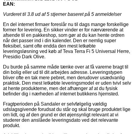
EAN:
Vurderet til
3.8
ud af 5 stjerner baseret på
5
anmeldelser
En del internet firmaer foreslår nu til dags mange forskellige
former for levering. En sikker vinder er for nærværende at
afsende til en pakkeshop, som gør at du kan hente ordren
når det passer ind i din kalender. Den er nemlig super
fleksibel, samt ofte endda den mest letkøbte
leveringsløsning ved køb af Teva Terra Fi 5 Universal Herre,
Presidio Dark Olive.
Du burde på samme måde tænke over at få varerne bragt til
din bolig eller ud til dit arbejdes adresse. Leveringstypen
bliver ofte en tak mere pebret, men derudover usædvanlig
praktisk. Den mest letkøbte leveringsmodel er uden tvivl selv
at hente produkterne, men det afhænger af at du fysisk
befinder dig i nærheden af internet butikkens hjemsted.
Fragtperioden på Sandaler er selvfølgelig vældig
udslagsgivende forudsat du står og skal bruge produktet lige
om lidt, og af den grund er det øjensynligt relevant at vi
studerer den anslåede leveringsdato ved det relevante
produkt.