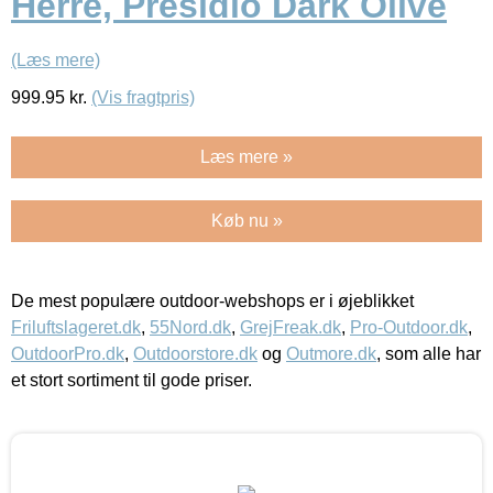
Herre, Presidio Dark Olive
(Læs mere)
999.95
kr.
(Vis fragtpris)
Læs mere »
Køb nu »
De mest populære outdoor-webshops er i øjeblikket
Friluftslageret.dk
,
55Nord.dk
,
GrejFreak.dk
,
Pro-Outdoor.dk
,
OutdoorPro.dk
,
Outdoorstore.dk
og
Outmore.dk
, som alle har
et stort sortiment til gode priser.