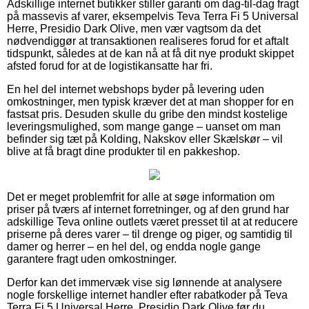
Adskillige internet butikker stiller garanti om dag-til-dag fragt
på massevis af varer, eksempelvis Teva Terra Fi 5 Universal
Herre, Presidio Dark Olive, men vær vagtsom da det
nødvendiggør at transaktionen realiseres forud for et aftalt
tidspunkt, således at de kan nå at få dit nye produkt skippet
afsted forud for at de logistikansatte har fri.
En hel del internet webshops byder på levering uden
omkostninger, men typisk kræver det at man shopper for en
fastsat pris. Desuden skulle du gribe den mindst kostelige
leveringsmulighed, som mange gange – uanset om man
befinder sig tæt på Kolding, Nakskov eller Skælskør – vil
blive at få bragt dine produkter til en pakkeshop.
Det er meget problemfrit for alle at søge information om
priser på tværs af internet forretninger, og af den grund har
adskillige Teva online outlets været presset til at at reducere
priserne på deres varer – til drenge og piger, og samtidig til
damer og herrer – en hel del, og endda nogle gange
garantere fragt uden omkostninger.
Derfor kan det immervæk vise sig lønnende at analysere
nogle forskellige internet handler efter rabatkoder på Teva
Terra Fi 5 Universal Herre, Presidio Dark Olive før du