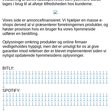
tages i brug til at afveje tilfredsheden hos kunderne.
Vores side er annoncefinansieret. Vi hjælper en masse e-
shops derved at vi præsenterer forretningernes produkter, og
høster provision hvis en bruger fra vores hjemmeside
udfører en bestilling.
Oplysninger omkring produkter og online firmaer
vedligeholdes hyppigt, men det er umuligt for os at give
garantier imod rettelser der er blevet implementeret siden vi
nyligst opdaterede hjemmesidens oplysninger.
BITLY:
1
1
1
1
1
1
1
1
1
1
1
1
1
1
1
1
1
1
1
1
1
1
1
1
1
1
1
1
1
1
1
1
1
1
1
1
1
1
1
1
1
1
1
1
1
1
1
1
1
1
1
1
1
1
1
1
1
1
1
1
1
1
1
1
1
1
1
1
1
1
1
1
1
1
1
1
1
1
1
1
1
1
1
1
1
1
1
1
1
1
1
1
1
1
1
1
1
1
1
1
SPOTIFY:
1
1
1
1
1
1
1
1
1
1
1
1
1
1
1
1
1
1
1
1
1
1
1
1
1
1
1
1
1
1
1
1
1
1
1
1
1
1
1
1
1
1
1
1
1
1
1
1
1
1
1
1
1
1
1
1
1
1
1
1
1
1
1
1
1
1
1
1
1
1
1
1
1
1
1
1
1
1
1
1
1
1
1
1
1
1
1
1
1
1
1
1
1
1
1
1
1
1
1
1