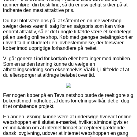
gennemfører din bestilling, så du er usvigeligt sikker på at
indhente den mest attraktive pris.
Du bør blot være obs på, at såfremt en online webshop
sælger deres varer til salg for en salgspris som kan virke
enormt attraktiv, så er det i nogle tilfælde være et kendetegn
på en uærlig online shop. Køb med gængse betalingskort er
i hvert fald inkluderet i en lovbestemmelse, der forsvarer
køber imod uoprigtige forhandlere på nettet.
Vi går generelt ind for kortkøb eller betalinger med mobilen.
Som en anden løsning kunne du vælge en
afbetalingsordning som eksempelvis ViaBill, i tilfælde af at
du efterspørger at afdrage beløbet over tid.
Før nogen køber på en Teva netshop burde de reelt gøre sig
bekendt med indholdet af dens forretningsvilkår, det er dog
tit et omfattende projekt.
En anden løsning kunne være at undersøge hvorvidt online
webshoppen er tilsluttet e-mærket, hvilket almindeligvis er
en indikation om at internet firmaet accepterer gældende
dansk lovgivning, udover at internet webshoppen en gang i