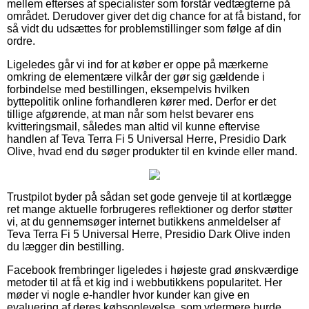
mellem efterses af specialister som forstår vedtægterne på
området. Derudover giver det dig chance for at få bistand, for
så vidt du udsættes for problemstillinger som følge af din
ordre.
Ligeledes går vi ind for at køber er oppe på mærkerne
omkring de elementære vilkår der gør sig gældende i
forbindelse med bestillingen, eksempelvis hvilken
byttepolitik online forhandleren kører med. Derfor er det
tillige afgørende, at man når som helst bevarer ens
kvitteringsmail, således man altid vil kunne eftervise
handlen af Teva Terra Fi 5 Universal Herre, Presidio Dark
Olive, hvad end du søger produkter til en kvinde eller mand.
Trustpilot byder på sådan set gode genveje til at kortlægge
ret mange aktuelle forbrugeres reflektioner og derfor støtter
vi, at du gennemsøger internet butikkens anmeldelser af
Teva Terra Fi 5 Universal Herre, Presidio Dark Olive inden
du lægger din bestilling.
Facebook frembringer ligeledes i højeste grad ønskværdige
metoder til at få et kig ind i webbutikkens popularitet. Her
møder vi nogle e-handler hvor kunder kan give en
evaluering af deres købsoplevelse, som ydermere burde