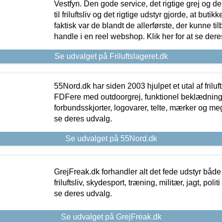
Vestfyn. Den gode service, det rigtige grej og 
til friluftsliv og det rigtige udstyr gjorde, at buti
faktisk var de blandt de allerførste, der kunne ti
handle i en reel webshop. Klik her for at se dere
Se udvalget på Friluftslageret.dk
55Nord.dk har siden 2003 hjulpet et utal af friluf
FDFere med outdoorgrej, funktionel beklædning,
forbundsskjorter, logovarer, telte, mærker og meg
se deres udvalg.
Se udvalget på 55Nord.dk
GrejFreak.dk forhandler alt det fede udstyr både t
friluftsliv, skydesport, træning, militær, jagt, politi
se deres udvalg.
Se udvalget på GrejFreak.dk