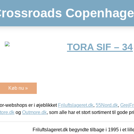
rossroads Copenhag
TORA SIF – 34
Køb nu »
r-webshops er i øjeblikket
Friluftslageret.dk
,
55Nord.dk
,
GrejFr
tore.dk
og
Outmore.dk
, som alle har et stort sortiment til gode pr
Friluftslageret.dk begyndte tilbage i 1995 i et lil