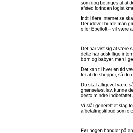
som dog betinges af at du 
afsted forinden logistikm
Indtil flere internet sels
Derudover burde man grib
eller Ebeltoft – vil være a
Det har vist sig at være 
dette har adskillige inte
børn og babyer, men lige
Det kan til hver en tid 
for at du shopper, så du er
Du skal alligevel være så
grænseløst lav, kunne de
desto mindre indbefattet
Vi slår generelt et slag 
afbetalingstilbud som eks
Før nogen handler på en