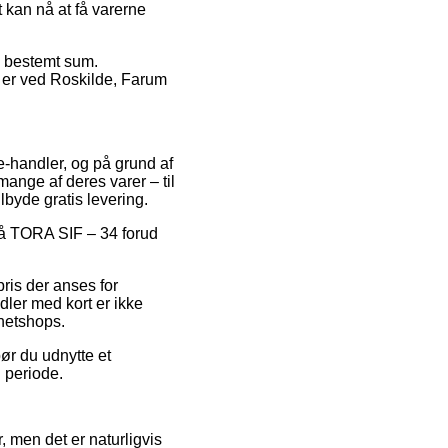
t kan nå at få varerne
en bestemt sum.
 er ved Roskilde, Farum
e-handler, og på grund af
mange af deres varer – til
byde gratis levering.
 på TORA SIF – 34 forud
pris der anses for
ler med kort er ikke
netshops.
ør du udnytte et
n periode.
 men det er naturligvis