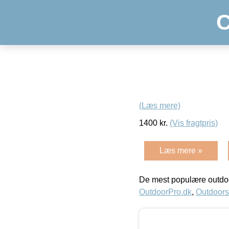
C
(Læs mere)
1400
kr.
(Vis fragtpris)
Læs mere »
De mest populære outdoo
OutdoorPro.dk
,
Outdoors