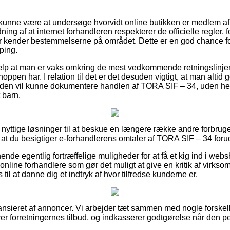
unne være at undersøge hvorvidt online butikken er medlem a
ing af at internet forhandleren respekterer de officielle regler, 
er kender bestemmelserne på området. Dette er en god chance fo
ping.
ælp at man er vaks omkring de mest vedkommende retningslinjer 
hoppen har. I relation til det er det desuden vigtigt, at man altid
mtiden vil kunne dokumentere handlen af TORA SIF – 34, uden he
t barn.
s nyttige løsninger til at beskue en længere række andre forbruge
at du besigtiger e-forhandlerens omtaler af TORA SIF – 34 forud
nde egentlig fortræffelige muligheder for at få et kig ind i web
online forhandlere som gør det muligt at give en kritik af virkso
l at danne dig et indtryk af hvor tilfredse kunderne er.
nsieret af annoncer. Vi arbejder tæt sammen med nogle forskell
er forretningernes tilbud, og indkasserer godtgørelse når den p