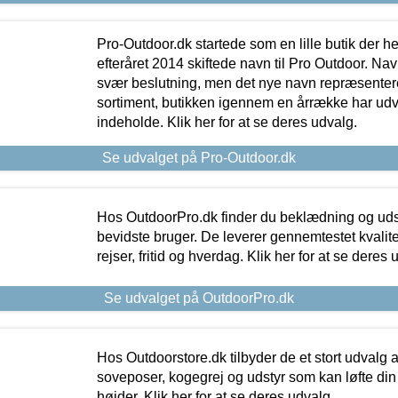
Pro-Outdoor.dk startede som en lille butik der he
efteråret 2014 skiftede navn til Pro Outdoor. Nav
svær beslutning, men det nye navn repræsentere
sortiment, butikken igennem en årrække har udvid
indeholde. Klik her for at se deres udvalg.
Se udvalget på Pro-Outdoor.dk
Hos OutdoorPro.dk finder du beklædning og udsty
bevidste bruger. De leverer gennemtestet kvalitetsu
rejser, fritid og hverdag. Klik her for at se deres 
Se udvalget på OutdoorPro.dk
Hos Outdoorstore.dk tilbyder de et stort udvalg a
soveposer, kogegrej og udstyr som kan løfte din 
højder. Klik her for at se deres udvalg.