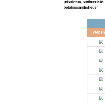
prisniveau, sortimentstø
betalingsmuligheder.
Websh