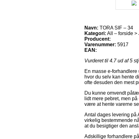
Navn:
TORA SIF – 34
Kategori:
All – forside >
Producent:
Varenummer:
5917
EAN:
Vurderet til
4.7
ud af 5 st
En masse e-forhandlere ud
hvor du selv kan hente 
ofte desuden den mest p
Du kunne omvendt påtænke
lidt mere pebret, men på
være at hente varerne se
Antal dages levering på A
virkelig bestemmende nå
at du besigtiger den ans
Adskillige forhandlere på