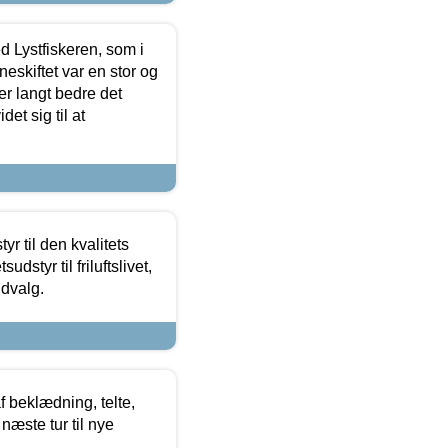
d Lystfiskeren, som i
neskiftet var en stor og
r langt bedre det
et sig til at
r til den kvalitets
dstyr til friluftslivet,
udvalg.
f beklædning, telte,
næste tur til nye