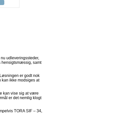
e nu udleveringssteder,
es hensigtsmæssig, samt
. Løsningen er godt nok
m kan ikke modsiges at
de kan vise sig at være
mål er det nemlig klogt
ksempelvis TORA SIF – 34,