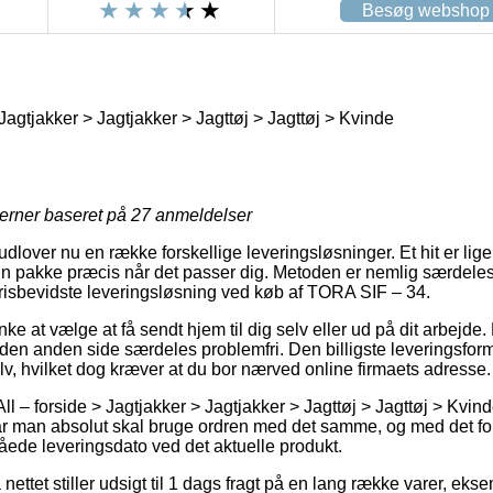
Besøg webshop
 Jagtjakker > Jagtjakker > Jagttøj > Jagttøj > Kvinde
jerner baseret på
27
anmeldelser
lover nu en række forskellige leveringsløsninger. Et hit er lig
din pakke præcis når det passer dig. Metoden er nemlig særdel
risbevidste leveringsløsning ved køb af TORA SIF – 34.
 at vælge at få sendt hjem til dig selv eller ud på dit arbejde
 den anden side særdeles problemfri. Den billigste leveringsfor
lv, hvilket dog kræver at du bor nærved online firmaets adresse.
ll – forside > Jagtjakker > Jagtjakker > Jagttøj > Jagttøj > Kvin
r man absolut skal bruge ordren med det samme, og med det for
låede leveringsdato ved det aktuelle produkt.
 nettet stiller udsigt til 1 dags fragt på en lang række varer, e