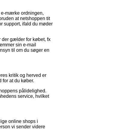
f e-mærke ordningen,
foruden at netshoppen tit
r support, ifald du møder
der gælder for købet, fx
 gemmer sin e-mail
nsyn til om du søger en
res kritik og herved er
 for at du køber.
shoppens pålidelighed.
mhedens service, hvilket
ige online shops i
erson vi sender videre