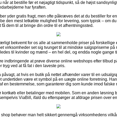
når at bestille før et nøjagtigt tidspunkt, så de højst sandsynlig
edarbejderne har fyraften.
kaber yder gratis fragt, men ofte påkræves det at du bestiller for 
e den mest letkøbte mulighed for levering, som typisk – om du
t få dem til at bringe din ordre til et afhentningssted.
særligt bekvemt for os alle at sammenholde priser på forskellige 
rnet virksomheder set sig tvunget til at mindske salgspriserne på 
ledes til kvinder og mænd – en hel del, og endda nogle gange til
være indbringende at prøve diverse online webshops efter tilbud
 tryg ved at få fat i den laveste pris.
 påvagt, at hvis en butik på nettet afhænder varer til en udsalgs
t undertiden være et symbol på en uægte online forretning. Hand
 af en bestemmelse, som garanterer dig som kunde imod falske 
for kortkøb eller betalinger med mobilen. Som en anden løsning b
empelvis ViaBill, ifald du efterspørger at afdrage prisen over e
 shop behøver man helt sikkert gennemgå virksomhedens vilkår,