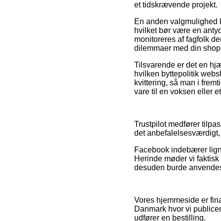
et tidskrævende projekt.
En anden valgmulighed k
hvilket bør være en antydn
monitoreres af fagfolk d
dilemmaer med din shop
Tilsvarende er det en hj
hvilken byttepolitik webs
kvittering, så man i fre
vare til en voksen eller e
Trustpilot medfører tilpa
det anbefalelsesværdigt, 
Facebook indebærer ligne
Herinde møder vi faktisk 
desuden burde anvendes ti
Vores hjemmeside er fina
Danmark hvor vi publicer
udfører en bestilling.