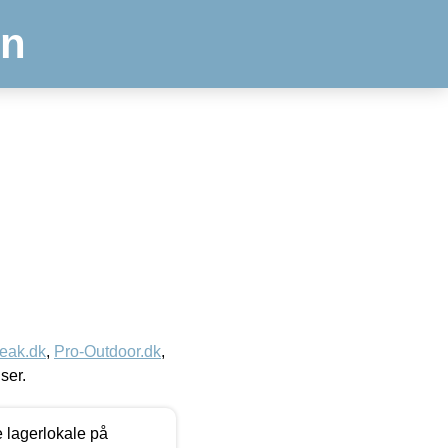
en
eak.dk
,
Pro-Outdoor.dk
,
iser.
le lagerlokale på