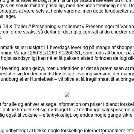
ig at få varerne bragt hjem til din privatadresse eller ud til din
gvis en smule mindre prisbillig, men desuden temmelig nem. De
enægtes at være selv at hente varerne, men dette forudsætter at 
s lager.
il & Trailer // Presenning & trailernet // Presenninger til Varian
e din ordre straks, så derfor er det rigtig centralt at du checker 
.
anmark stiller udsigt til 1 hverdags levering på mange af shoppe
nning Variant 260 S1/1260 S1/260 S1, som trods alt beroer på a
 højst sandsynligt kan nå at få pakken afsted forinden de logistika
r levering uden gebyr, men undertiden er det så præmissen at m
 beslutte sig for den mindst kostelige leveringsversion, der m
ndborg eller Humlebæk – vil blive at få fragtfirmaet til at bringe 
t for alle og enhver at søge information om priser i blandt forske
 online firmaer set sig nødsaget til at nedbringe salgspriserne 
idig også til voksne – eftertrykkeligt, og endda nogle gange sikre
 udbytterigt at tjekke nogle forskellige internet forhandlere efte