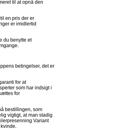
eret til at opnå den
il en pris der er
ger er imidlertid
e du benytte et
e omgange.
ppens betingelser, det er
aranti for at
sperter som har indsigt i
sættes for
på bestillingen, som
ig vigtigt, at man stadig
ailerpresenning Variant
 kvinde.