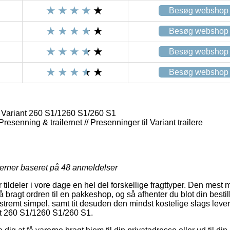
Besøg webshop
Besøg webshop
Besøg webshop
Besøg webshop
 Variant 260 S1/1260 S1/260 S1
 Presenning & trailernet // Presenninger til Variant trailere
jerner baseret på
48
anmeldelser
r tildeler i vore dage en hel del forskellige fragttyper. Den mest
bragt ordren til en pakkeshop, og så afhenter du blot din bestillin
stremt simpel, samt tit desuden den mindst kostelige slags leve
nt 260 S1/1260 S1/260 S1.