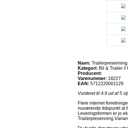
Navn:
Trailerpresenning
Kategori:
Bil & Trailer //
Producent:
Varenummer:
18227
EAN:
5712220001129
Vurderet til
4.9
ud af 5 st
Flere internet forretninge
nuværende tidspunkt at få 
Leveringsformen er jo ek
Trailerpresenning Varia