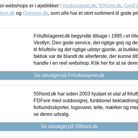
r-webshops er i øjeblikket
Friluftslageret.dk
,
55Nord.dk
,
GrejFr
tore.dk
og
Outmore.dk
, som alle har et stort sortiment til gode pr
Friluftslageret.dk begyndte tilbage i 1995 i et lil
Vestfyn. Den gode service, det rigtige grej og 
til friluftsliv og det rigtige udstyr gjorde, at buti
faktisk var de blandt de allerførste, der kunne ti
handle i en reel webshop. Klik her for at se dere
Se udvalget på Friluftslageret.dk
55Nord.dk har siden 2003 hjulpet et utal af friluf
FDFere med outdoorgrej, funktionel beklædning,
forbundsskjorter, logovarer, telte, mærker og meg
se deres udvalg.
Se udvalget på 55Nord.dk