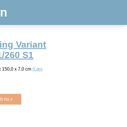
en
ing Variant
1/260 S1
 x 150,0 x 7,0 cm
(Læs
b nu »