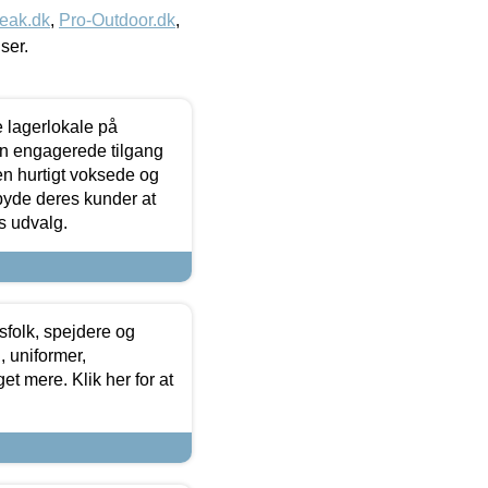
eak.dk
,
Pro-Outdoor.dk
,
iser.
le lagerlokale på
den engagerede tilgang
kken hurtigt voksede og
lbyde deres kunder at
s udvalg.
tsfolk, spejdere og
 uniformer,
et mere. Klik her for at