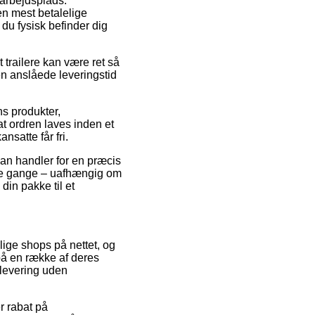
 arbejdsplads.
n mest betalelige
du fysisk befinder dig
t trailere kan være ret så
den anslåede leveringstid
ns produkter,
t ordren laves inden et
nsatte får fri.
an handler for en præcis
ange gange – uafhængig om
din pakke til et
llige shops på nettet, og
på en række af deres
 levering uden
r rabat på