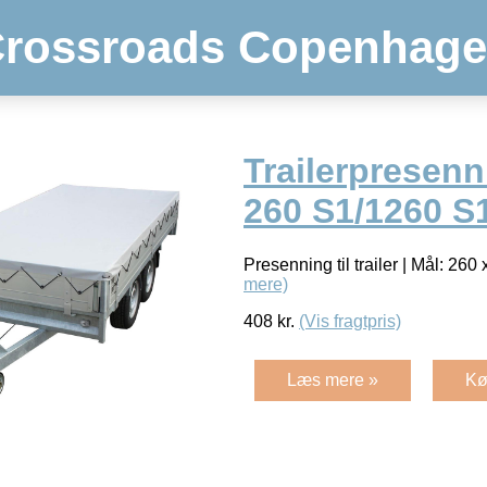
rossroads Copenhag
Trailerpresenn
260 S1/1260 S
Presenning til trailer | Mål: 260
mere)
408
kr.
(Vis fragtpris)
Læs mere »
Kø