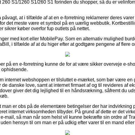
t 260 S1/1260 S1/260 S1 forinden du shopper, så du er velinform
påvagt, at i tilfælde af at en e-forretning reklamerer deres varer t
or det meste være et symbol på en uærlig webbutik. Kortbestillin
er sikrer køber overfor fup outlets på nettet.
linger med kort eller MobilePay. Som en alternativ mulighed burd
iaBill, i tilfælde af at du higer efter at godtgøre pengene af fler
er på en e-forretning kunne de for at være sikker overveje e-sho
t ophidsende.
 om internet webshoppen er tilsluttet e-mærket, som bør være en g
de danske love, samt at internet firmaet af og til revideres af ek
over giver det dig lejlighed til en håndsrækning, såfremt du ud
 køb.
at man er obs på de elementære betingelser der har indvirkning 
ret internet virksomheden tilbyder. På grund af dette er det virkel
 e-mail, så man når som helst vil kunne bekræfte sin ordre af Tr
den hensyn til om man er på udkig efter varer til en mand eller