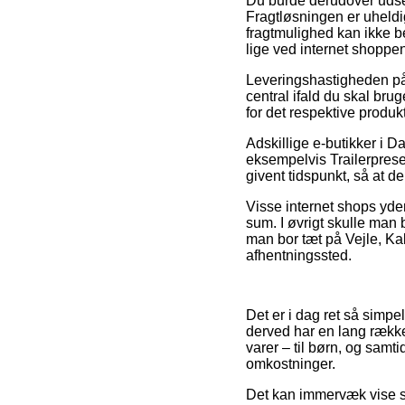
Du burde derudover udse d
Fragtløsningen er uheldi
fragtmulighed kan ikke b
lige ved internet shoppen
Leveringshastigheden på B
central ifald du skal brug
for det respektive produkt
Adskillige e-butikker i D
eksempelvis Trailerprese
givent tidspunkt, så at de
Visse internet shops yde
sum. I øvrigt skulle man
man bor tæt på Vejle, Kalu
afhentningssted.
Det er i dag ret så simpel
derved har en lang række
varer – til børn, og samt
omkostninger.
Det kan immervæk vise sig