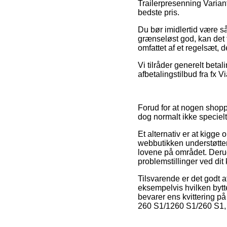
Trailerpresenning Varian
bedste pris.
Du bør imidlertid være så 
grænseløst god, kan det f
omfattet af et regelsæt, d
Vi tilråder generelt beta
afbetalingstilbud fra fx V
Forud for at nogen shopp
dog normalt ikke speciel
Et alternativ er at kigge
webbutikken understøtter 
lovene på området. Derud
problemstillinger ved dit
Tilsvarende er det godt 
eksempelvis hvilken bytte
bevarer ens kvittering på
260 S1/1260 S1/260 S1, u