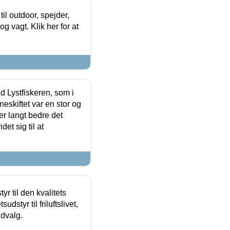
il outdoor, spejder,
 og vagt. Klik her for at
d Lystfiskeren, som i
neskiftet var en stor og
r langt bedre det
et sig til at
r til den kvalitets
dstyr til friluftslivet,
udvalg.