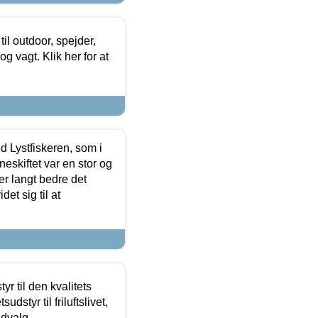
il outdoor, spejder,
 og vagt. Klik her for at
d Lystfiskeren, som i
neskiftet var en stor og
r langt bedre det
et sig til at
r til den kvalitets
dstyr til friluftslivet,
udvalg.