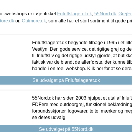
r-webshops er i øjeblikket
Friluftslageret.dk
,
55Nord.dk
,
GrejFr
tore.dk
og
Outmore.dk
, som alle har et stort sortiment til gode pr
Friluftslageret.dk begyndte tilbage i 1995 i et lil
Vestfyn. Den gode service, det rigtige grej og 
til friluftsliv og det rigtige udstyr gjorde, at buti
faktisk var de blandt de allerførste, der kunne ti
handle i en reel webshop. Klik her for at se dere
Se udvalget på Friluftslageret.dk
55Nord.dk har siden 2003 hjulpet et utal af friluf
FDFere med outdoorgrej, funktionel beklædning,
forbundsskjorter, logovarer, telte, mærker og meg
se deres udvalg.
Se udvalget på 55Nord.dk