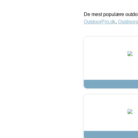
De mest populære outdoo
OutdoorPro.dk
,
Outdoors