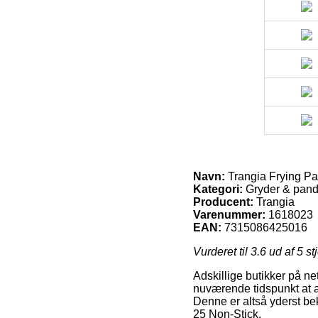
Navn:
Trangia Frying Pa
Kategori:
Gryder & pand
Producent:
Trangia
Varenummer:
1618023
EAN:
7315086425016
Vurderet til
3.6
ud af 5 st
Adskillige butikker på ne
nuværende tidspunkt at a
Denne er altså yderst bek
25 Non-Stick.