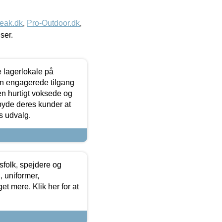
eak.dk
,
Pro-Outdoor.dk
,
iser.
le lagerlokale på
den engagerede tilgang
kken hurtigt voksede og
lbyde deres kunder at
s udvalg.
tsfolk, spejdere og
 uniformer,
et mere. Klik her for at