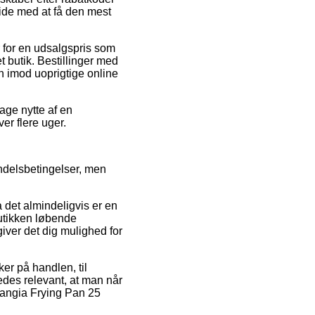
side med at få den mest
 for en udsalgspris som
t butik. Bestillinger med
en imod uoprigtige online
rage nytte af en
er flere uger.
ndelsbetingelser, men
a det almindeligvis er en
butikken løbende
ver det dig mulighed for
er på handlen, til
ledes relevant, at man når
rangia Frying Pan 25