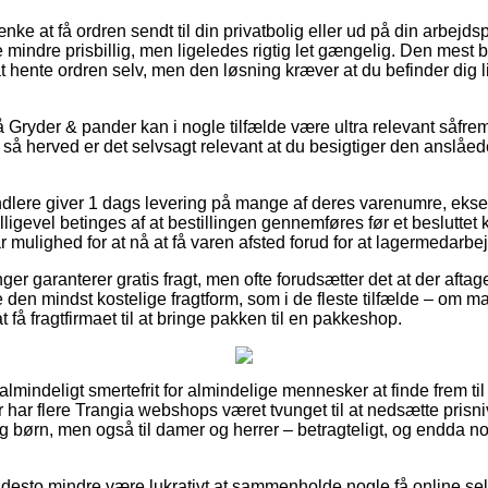
nke at få ordren sendt til din privatbolig eller ud på din arbejds
mindre prisbillig, men ligeledes rigtig let gængelig. Den mest b
 at hente ordren selv, men den løsning kræver at du befinder dig l
Gryder & pander kan i nogle tilfælde være ultra relevant såfrem
å herved er det selvsagt relevant at du besigtiger den anslåed
andlere giver 1 dags levering på mange af deres varenumre, eks
ligevel betinges af at bestillingen gennemføres før et besluttet
r mulighed for at nå at få varen afsted forud for at lagermedarbej
ninger garanterer gratis fragt, men ofte forudsætter det at der afta
e den mindst kostelige fragtform, som i de fleste tilfælde – om 
at få fragtfirmaet til at bringe pakken til en pakkeshop.
almindeligt smertefrit for almindelige mennesker at finde frem til 
r har flere Trangia webshops været tvunget til at nedsætte pris
 og børn, men også til damer og herrer – betragteligt, og endda
 desto mindre være lukrativt at sammenholde nogle få online sel