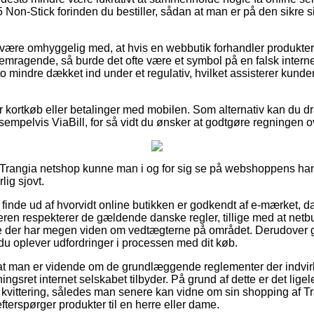
 Non-Stick forinden du bestiller, sådan at man er på den sikre 
være omhyggelig med, at hvis en webbutik forhandler produkter
remragende, så burde det ofte være et symbol på en falsk interne
to mindre dækket ind under et regulativ, hvilket assisterer kund
for kortkøb eller betalinger med mobilen. Som alternativ kan du d
sempelvis ViaBill, for så vidt du ønsker at godtgøre regningen ov
n Trangia netshop kunne man i og for sig se på webshoppens ha
lig sjovt.
at finde ud af hvorvidt online butikken er godkendt af e-mærket, d
eren respekterer de gældende danske regler, tillige med at net
e der har megen viden om vedtægterne på området. Derudover gi
u oplever udfordringer i processen med dit køb.
or at man er vidende om de grundlæggende reglementer der indvirk
gsret internet selskabet tilbyder. På grund af dette er det lige
kvittering, således man senere kan vidne om sin shopping af T
terspørger produkter til en herre eller dame.