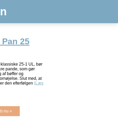
en
 Pan 25
 klassiske 25-1 UL, bør
ækre pande, som gør
g af bøffer og
rnøjelse. Slut med, at
er den efterfølgen
(Læs
b nu »