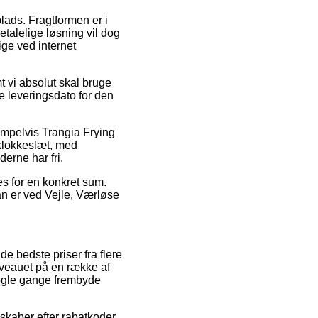
plads. Fragtformen er i
etalelige løsning vil dog
ige ved internet
t vi absolut skal bruge
e leveringsdato for den
empelvis Trangia Frying
 klokkeslæt, med
derne har fri.
ges for en konkret sum.
man er ved Vejle, Værløse
de bedste priser fra flere
niveauet på en række af
 nogle gange frembyde
skaber efter rabatkoder