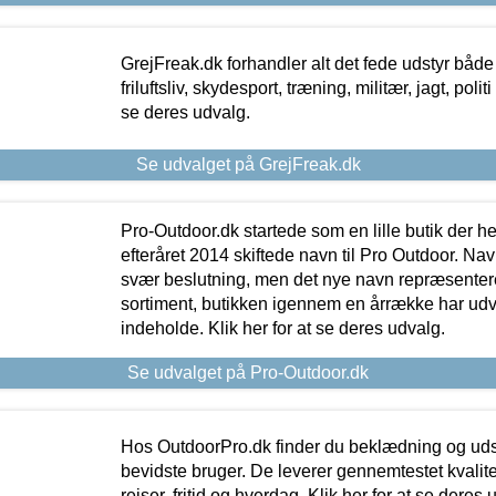
GrejFreak.dk forhandler alt det fede udstyr både t
friluftsliv, skydesport, træning, militær, jagt, politi
se deres udvalg.
Se udvalget på GrejFreak.dk
Pro-Outdoor.dk startede som en lille butik der he
efteråret 2014 skiftede navn til Pro Outdoor. Nav
svær beslutning, men det nye navn repræsentere
sortiment, butikken igennem en årrække har udvid
indeholde. Klik her for at se deres udvalg.
Se udvalget på Pro-Outdoor.dk
Hos OutdoorPro.dk finder du beklædning og udsty
bevidste bruger. De leverer gennemtestet kvalitetsu
rejser, fritid og hverdag. Klik her for at se deres 