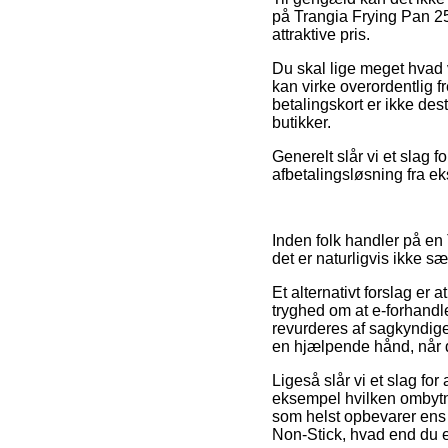
på Trangia Frying Pan 25
attraktive pris.
Du skal lige meget hvad 
kan virke overordentlig f
betalingskort er ikke des
butikker.
Generelt slår vi et slag 
afbetalingsløsning fra ek
Inden folk handler på e
det er naturligvis ikke sær
Et alternativt forslag er 
tryghed om at e-forhandl
revurderes af sagkyndig
en hjælpende hånd, når d
Ligeså slår vi et slag f
eksempel hvilken ombytnin
som helst opbevarer ens 
Non-Stick, hvad end du ef