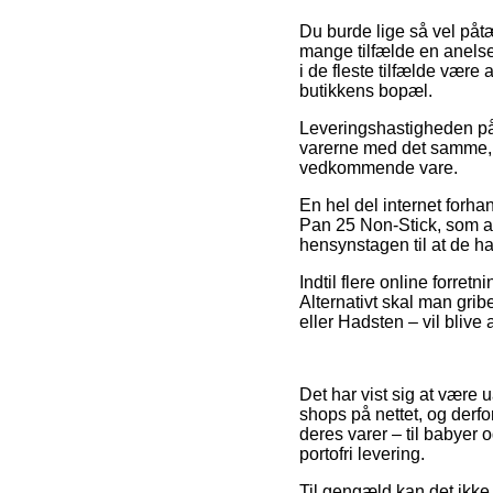
Du burde lige så vel påtæ
mange tilfælde en anelse 
i de fleste tilfælde være
butikkens bopæl.
Leveringshastigheden på 
varerne med det samme, s
vedkommende vare.
En hel del internet forh
Pan 25 Non-Stick, som al
hensynstagen til at de ha
Indtil flere online forret
Alternativt skal man grib
eller Hadsten – vil blive 
Det har vist sig at være u
shops på nettet, og derfo
deres varer – til babyer
portofri levering.
Til gengæld kan det ikke