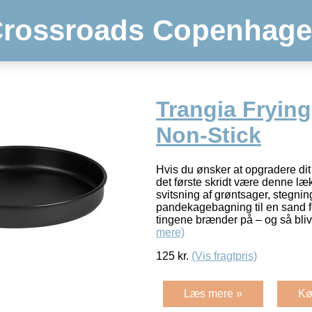
rossroads Copenhag
Trangia Frying
Non-Stick
Hvis du ønsker at opgradere dit
det første skridt være denne l
svitsning af grøntsager, stegnin
pandekagebagning til en sand fo
tingene brænder på – og så bliv
mere)
125
kr.
(Vis fragtpris)
Læs mere »
Kø