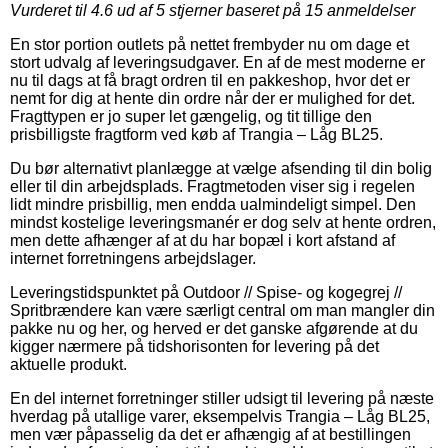
Vurderet til
4.6
ud af 5 stjerner baseret på
15
anmeldelser
En stor portion outlets på nettet frembyder nu om dage et
stort udvalg af leveringsudgaver. En af de mest moderne er
nu til dags at få bragt ordren til en pakkeshop, hvor det er
nemt for dig at hente din ordre når der er mulighed for det.
Fragttypen er jo super let gængelig, og tit tillige den
prisbilligste fragtform ved køb af Trangia – Låg BL25.
Du bør alternativt planlægge at vælge afsending til din bolig
eller til din arbejdsplads. Fragtmetoden viser sig i regelen
lidt mindre prisbillig, men endda ualmindeligt simpel. Den
mindst kostelige leveringsmanér er dog selv at hente ordren,
men dette afhænger af at du har bopæl i kort afstand af
internet forretningens arbejdslager.
Leveringstidspunktet på Outdoor // Spise- og kogegrej //
Spritbrændere kan være særligt central om man mangler din
pakke nu og her, og herved er det ganske afgørende at du
kigger nærmere på tidshorisonten for levering på det
aktuelle produkt.
En del internet forretninger stiller udsigt til levering på næste
hverdag på utallige varer, eksempelvis Trangia – Låg BL25,
men vær påpasselig da det er afhængig af at bestillingen