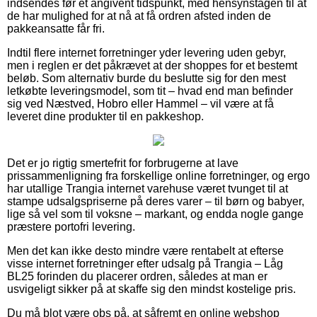
indsendes før et angivent tidspunkt, med hensynstagen til at
de har mulighed for at nå at få ordren afsted inden de
pakkeansatte får fri.
Indtil flere internet forretninger yder levering uden gebyr,
men i reglen er det påkrævet at der shoppes for et bestemt
beløb. Som alternativ burde du beslutte sig for den mest
letkøbte leveringsmodel, som tit – hvad end man befinder
sig ved Næstved, Hobro eller Hammel – vil være at få
leveret dine produkter til en pakkeshop.
Det er jo rigtig smertefrit for forbrugerne at lave
prissammenligning fra forskellige online forretninger, og ergo
har utallige Trangia internet varehuse været tvunget til at
stampe udsalgspriserne på deres varer – til børn og babyer,
lige så vel som til voksne – markant, og endda nogle gange
præstere portofri levering.
Men det kan ikke desto mindre være rentabelt at efterse
visse internet forretninger efter udsalg på Trangia – Låg
BL25 forinden du placerer ordren, således at man er
usvigeligt sikker på at skaffe sig den mindst kostelige pris.
Du må blot være obs på, at såfremt en online webshop