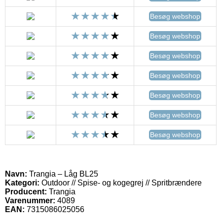
Besøg webshop
Besøg webshop
Besøg webshop
Besøg webshop
Besøg webshop
Besøg webshop
Besøg webshop
Navn:
Trangia – Låg BL25
Kategori:
Outdoor // Spise- og kogegrej // Spritbrændere
Producent:
Trangia
Varenummer:
4089
EAN:
7315086025056