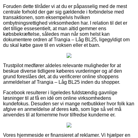
Foruden dette tilråder vi at du er påpasselig med de mest
centrale forhold der gør sig gældende i forbindelse med
transaktionen, som eksempelvis hvilken
ombytningsrettighed virksomheden har. I relation til det er
det tillige essesentielt, at man altid gemmer ens
købsbekræftelse, således man når som helst kan
dokumentere ordren af Trangia – Låg BL25, ligegyldigt om
du skal købe gave til en voksen eller et barn.
Trustpilot medfører aldeles relevante muligheder for at
beskue diverse tidligere køberes vurderinger og af den
grund foreslåes det, at du verificerer online shoppens
anmeldelser af Trangia – Låg BL25 inden du shopper.
Facebook resulterer i ligeledes fuldstændig gavnlige
løsninger til at få en idé om online virksomhedens
kundefokus. Desuden ser vi mange netbutikker hvor folk kan
afgive en anmeldelse af deres køb, som lige så vel må
anvendes til at fornemme hvor tilfredse kunderne er.
Vores hjemmeside er finansieret af reklamer. Vi hjælper en