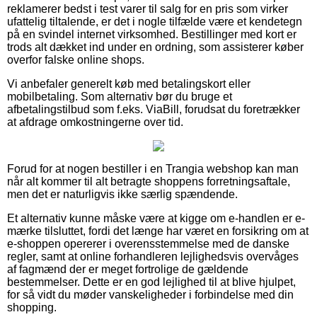
reklamerer bedst i test varer til salg for en pris som virker
ufattelig tiltalende, er det i nogle tilfælde være et kendetegn
på en svindel internet virksomhed. Bestillinger med kort er
trods alt dækket ind under en ordning, som assisterer køber
overfor falske online shops.
Vi anbefaler generelt køb med betalingskort eller
mobilbetaling. Som alternativ bør du bruge et
afbetalingstilbud som f.eks. ViaBill, forudsat du foretrækker
at afdrage omkostningerne over tid.
Forud for at nogen bestiller i en Trangia webshop kan man
når alt kommer til alt betragte shoppens forretningsaftale,
men det er naturligvis ikke særlig spændende.
Et alternativ kunne måske være at kigge om e-handlen er e-
mærke tilsluttet, fordi det længe har været en forsikring om at
e-shoppen opererer i overensstemmelse med de danske
regler, samt at online forhandleren lejlighedsvis overvåges
af fagmænd der er meget fortrolige de gældende
bestemmelser. Dette er en god lejlighed til at blive hjulpet,
for så vidt du møder vanskeligheder i forbindelse med din
shopping.