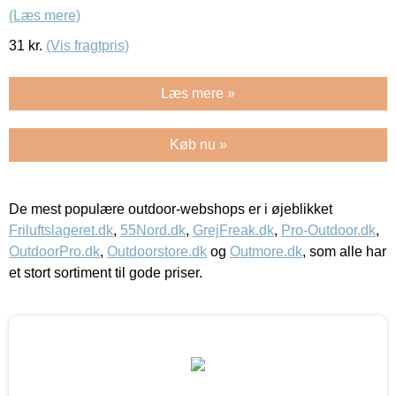
(Læs mere)
31
kr.
(Vis fragtpris)
Læs mere »
Køb nu »
De mest populære outdoor-webshops er i øjeblikket
Friluftslageret.dk
,
55Nord.dk
,
GrejFreak.dk
,
Pro-Outdoor.dk
,
OutdoorPro.dk
,
Outdoorstore.dk
og
Outmore.dk
, som alle har
et stort sortiment til gode priser.