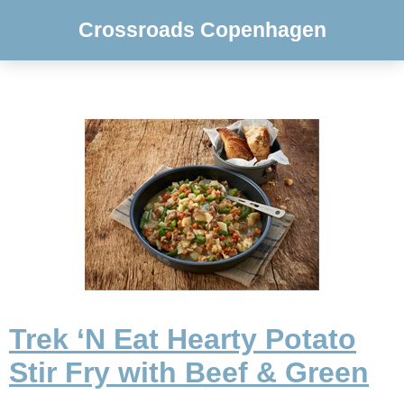
Crossroads Copenhagen
Trek ‘N Eat Hearty Potato
Stir Fry with Beef & Green