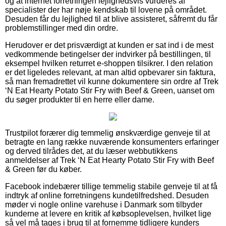
og at internet forretningen lejlighedsvis vurderes af
specialister der har nøje kendskab til lovene på området.
Desuden får du lejlighed til at blive assisteret, såfremt du får
problemstillinger med din ordre.
Herudover er det prisværdigt at kunden er sat ind i de mest
vedkommende betingelser der indvirker på bestillingen, til
eksempel hvilken returret e-shoppen tilsikrer. I den relation
er det ligeledes relevant, at man altid opbevarer sin faktura,
så man fremadrettet vil kunne dokumentere sin ordre af Trek
‘N Eat Hearty Potato Stir Fry with Beef & Green, uanset om
du søger produkter til en herre eller dame.
Trustpilot forærer dig temmelig ønskværdige genveje til at
betragte en lang række nuværende konsumenters erfaringer
og derved tilrådes det, at du læser webbutikkens
anmeldelser af Trek ‘N Eat Hearty Potato Stir Fry with Beef
& Green før du køber.
Facebook indebærer tillige temmelig stabile genveje til at få
indtryk af online forretningens kundetilfredshed. Desuden
møder vi nogle online varehuse i Danmark som tilbyder
kunderne at levere en kritik af købsoplevelsen, hvilket lige
så vel må tages i brug til at fornemme tidligere kunders