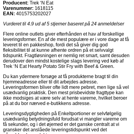
Producent:
Trek ‘N Eat
Varenummer:
1618115
EAN:
4015753202027
Vurderet til
4.9
ud af 5 stjerner baseret på
24
anmeldelser
Flere online outlets giver efterhånden et hav af forskellige
leveringsformer. En af de mest populære er i vore dage at få
leveret til en pakkeshop, fordi det så giver dig god
fleksibilitet til at kunne afhente ordren på et selvvalgt
tidspunkt. Fragtløsningen er nemlig ret smart, samt desuden
derudover den mindst kostelige slags levering ved køb af
Trek ‘N Eat Hearty Potato Stir Fry with Beef & Green.
Du kan ydermere forsøge at få produkterne bragt til din
hjemmeadresse eller til dit arbejdes adresse.
Leveringsformen bliver ofte lidt mere pebret, men lige så vel
usædvanlig praktisk. Den mest prisbevidste fragttype kan
ikke modsiges at være selv at hente varerne, hvilket beroer
på at du bor nærved e-butikkens adresse.
Leveringsdygtigheden på Enkeltportioner er selvfølgelig
usædvanlig betydningsfuld forudsat vi mangler varerne om
få sekunder, og i det øjemed er det ganske centralt at vi
gransker det anslåede leveringstidspunkt ved det