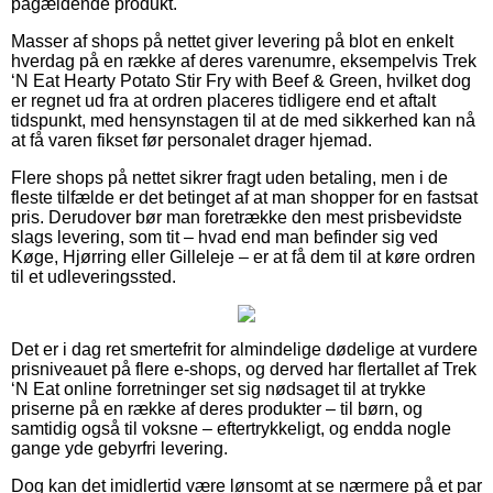
pågældende produkt.
Masser af shops på nettet giver levering på blot en enkelt
hverdag på en række af deres varenumre, eksempelvis Trek
‘N Eat Hearty Potato Stir Fry with Beef & Green, hvilket dog
er regnet ud fra at ordren placeres tidligere end et aftalt
tidspunkt, med hensynstagen til at de med sikkerhed kan nå
at få varen fikset før personalet drager hjemad.
Flere shops på nettet sikrer fragt uden betaling, men i de
fleste tilfælde er det betinget af at man shopper for en fastsat
pris. Derudover bør man foretrække den mest prisbevidste
slags levering, som tit – hvad end man befinder sig ved
Køge, Hjørring eller Gilleleje – er at få dem til at køre ordren
til et udleveringssted.
Det er i dag ret smertefrit for almindelige dødelige at vurdere
prisniveauet på flere e-shops, og derved har flertallet af Trek
‘N Eat online forretninger set sig nødsaget til at trykke
priserne på en række af deres produkter – til børn, og
samtidig også til voksne – eftertrykkeligt, og endda nogle
gange yde gebyrfri levering.
Dog kan det imidlertid være lønsomt at se nærmere på et par