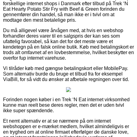
forskellige internet shops i Danmark efter tilbud på Trek ‘N
Eat Hearty Potato Stir Fry with Beef & Green forinden du
gennemfører din handel, så man ikke er i tvivl om at
modtage den mest betalelige pris.
Du må alligevel være årvågen med, at hvis en webshop
forhandler deres varer til en salgspris der kan ses som
ufattelig favorabel, så kan det for det meste være et
kendetegn på en falsk online butik. Køb med betalingskort er
trods alt omfavnet af en lovbestemmelse, hvilket beskytter en
overfor fup internet varehuse.
Vi tilråder køb med gængse betalingskort eller MobilePay.
Som alternativ burde du bruge et tilbud fra for eksempel
ViaBill, for så vidt du ønsker at afbetale regningen over tid.
Forinden nogen køber i en Trek ‘N Eat internet virksomhed
kunne man reelt bese deres regler, men det er uden tvivl
ikke super spændende.
Et nemt alternativ er at se nærmere på om internet
webshoppen er e-mærket medlem, hvilket almindeligvis er
en tryghed om at online firmaet efterfølger de danske love,