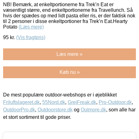
NB! Bemærk, at enkeltportionerne fra Trek’n Eat er
væsentligt større, end enkeltportionerne fra Travellunch. Så
hvis der spædes op med lidt pasta eller ris, er der faktisk nok
til 2 personer i disse enkeltportioner fra Trek’n Eat.Hearty
Potato
(Læs mere)
95
kr.
(Vis fragtpris)
Læs mere »
Køb nu »
De mest populære outdoor-webshops er i øjeblikket
Friluftslageret.dk
,
55Nord.dk
,
GrejFreak.dk
,
Pro-Outdoor.dk
,
OutdoorPro.dk
,
Outdoorstore.dk
og
Outmore.dk
, som alle har
et stort sortiment til gode priser.