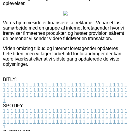
oplevelser.
Vores hjemmeside er finansieret af reklamer. Vi har et fast
samarbejde med en gruppe af internet foretagender hvor vi
fremviser firmaernes produkter, og høster provision såfremt
de personer vi sender videre fuldfører en transaktion.
Viden omkring tilbud og internet foretagender opdateres
hele tiden, men vi tager forbehold for forandringer der kan
være iværksat efter at vi sidste gang opdaterede de viste
oplysninger.
BITLY:
1
1
1
1
1
1
1
1
1
1
1
1
1
1
1
1
1
1
1
1
1
1
1
1
1
1
1
1
1
1
1
1
1
1
1
1
1
1
1
1
1
1
1
1
1
1
1
1
1
1
1
1
1
1
1
1
1
1
1
1
1
1
1
1
1
1
1
1
1
1
1
1
1
1
1
1
1
1
1
1
1
1
1
1
1
1
1
1
1
1
1
1
1
1
1
1
1
1
1
1
SPOTIFY:
1
1
1
1
1
1
1
1
1
1
1
1
1
1
1
1
1
1
1
1
1
1
1
1
1
1
1
1
1
1
1
1
1
1
1
1
1
1
1
1
1
1
1
1
1
1
1
1
1
1
1
1
1
1
1
1
1
1
1
1
1
1
1
1
1
1
1
1
1
1
1
1
1
1
1
1
1
1
1
1
1
1
1
1
1
1
1
1
1
1
1
1
1
1
1
1
1
1
1
1