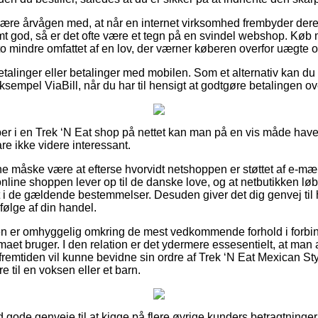
re årvågen med, at når en internet virksomhed frembyder deres 
rmt god, så er det ofte være et tegn på en svindel webshop. K
sto mindre omfattet af en lov, der værner køberen overfor uægte 
betalinger eller betalinger med mobilen. Som et alternativ kan du
sempel ViaBill, når du har til hensigt at godtgøre betalingen ove
er i en Trek ‘N Eat shop på nettet kan man på en vis måde hav
are ikke videre interessant.
nne måske være at efterse hvorvidt netshoppen er støttet af e-mæ
nline shoppen lever op til de danske love, og at netbutikken løb
t i de gældende bestemmelser. Desuden giver det dig genvej til
følge af din handel.
unden er omhyggelig omkring de mest vedkommende forhold i forb
rmaet bruger. I den relation er det ydermere essesentielt, at man 
i fremtiden vil kunne bevidne sin ordre af Trek ‘N Eat Mexican S
e til en voksen eller et barn.
tid gode genveje til at kigge på flere øvrige kunders betragtninge