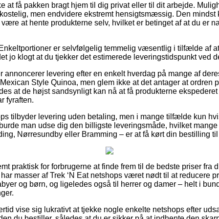
t få pakken bragt hjem til dig privat eller til dit arbejde. Mulig
ostelig, men endvidere ekstremt hensigtsmæssig. Den mindst k
de være at hente produkterne selv, hvilket er betinget af at du er 
nkeltportioner er selvfølgelig temmelig væsentlig i tilfælde af 
 det jo klogt at du tjekker det estimerede leveringstidspunkt ved d
r annoncerer levering efter en enkelt hverdag på mange af der
Mexican Style Quinoa, men glem ikke at det antager at ordren pl
es at de højst sandsynligt kan nå at få produkterne ekspederet f
 fyraften.
ops tilbyder levering uden betaling, men i mange tilfælde kun hvi
burde man udse dig den billigste leveringsmåde, hvilket mange
ing, Nørresundby eller Bramming – er at få kørt din bestilling til
t praktisk for forbrugerne at finde frem til de bedste priser fra d
har masser af Trek ‘N Eat netshops været nødt til at reducere 
babyer og børn, og ligeledes også til herrer og damer – helt i b
ger.
ertid vise sig lukrativt at tjekke nogle enkelte netshops efter uds
n du bestiller, således at du er sikker på at indhente den skarp