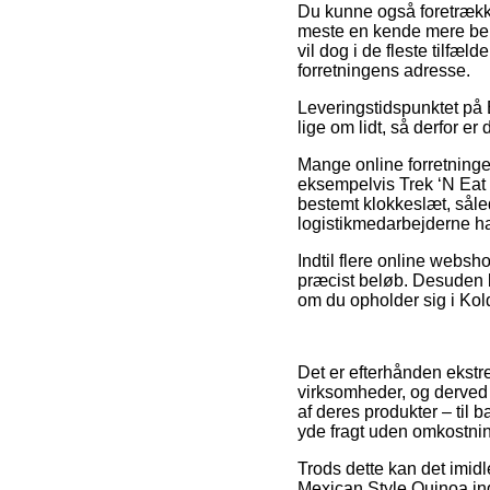
Du kunne også foretrække a
meste en kende mere bek
vil dog i de fleste tilfæl
forretningens adresse.
Leveringstidspunktet på E
lige om lidt, så derfor er
Mange online forretninge
eksempelvis Trek ‘N Eat 
bestemt klokkeslæt, såled
logistikmedarbejderne har
Indtil flere online websh
præcist beløb. Desuden 
om du opholder sig i Kold
Det er efterhånden ekstrem
virksomheder, og derved 
af deres produkter – til 
yde fragt uden omkostnin
Trods dette kan det imidl
Mexican Style Quinoa inde