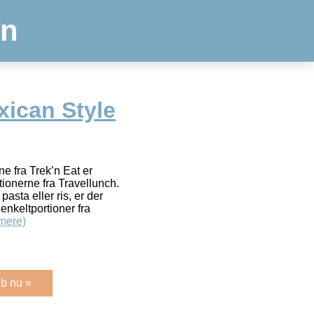
en
xican Style
e fra Trek’n Eat er
tionerne fra Travellunch.
asta eller ris, er der
 enkeltportioner fra
mere)
b nu »