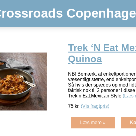
rossroads Copenhag
Trek ‘N Eat Me
Quinoa
NB! Bemærk, at enkeltportionern
væsentligt større, end enkeltpor
Så hvis der spædes op med lidt p
faktisk nok til 2 personer i disse
Trek’n Eat.Mexican Style
(Læs 
75
kr.
(Vis fragtpris)
Læs mere »
Kø