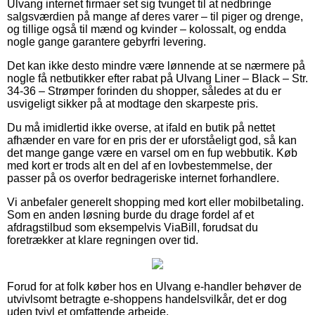
Ulvang internet firmaer set sig tvunget til at nedbringe
salgsværdien på mange af deres varer – til piger og drenge,
og tillige også til mænd og kvinder – kolossalt, og endda
nogle gange garantere gebyrfri levering.
Det kan ikke desto mindre være lønnende at se nærmere på
nogle få netbutikker efter rabat på Ulvang Liner – Black – Str.
34-36 – Strømper forinden du shopper, således at du er
usvigeligt sikker på at modtage den skarpeste pris.
Du må imidlertid ikke overse, at ifald en butik på nettet
afhænder en vare for en pris der er uforståeligt god, så kan
det mange gange være en varsel om en fup webbutik. Køb
med kort er trods alt en del af en lovbestemmelse, der
passer på os overfor bedrageriske internet forhandlere.
Vi anbefaler generelt shopping med kort eller mobilbetaling.
Som en anden løsning burde du drage fordel af et
afdragstilbud som eksempelvis ViaBill, forudsat du
foretrækker at klare regningen over tid.
Forud for at folk køber hos en Ulvang e-handler behøver de
utvivlsomt betragte e-shoppens handelsvilkår, det er dog
uden tvivl et omfattende arbejde.