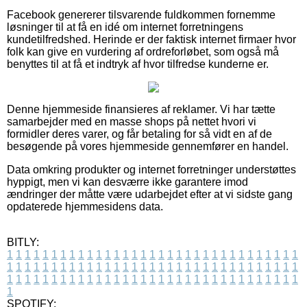
Facebook genererer tilsvarende fuldkommen fornemme
løsninger til at få en idé om internet forretningens
kundetilfredshed. Herinde er der faktisk internet firmaer hvor
folk kan give en vurdering af ordreforløbet, som også må
benyttes til at få et indtryk af hvor tilfredse kunderne er.
Denne hjemmeside finansieres af reklamer. Vi har tætte
samarbejder med en masse shops på nettet hvori vi
formidler deres varer, og får betaling for så vidt en af de
besøgende på vores hjemmeside gennemfører en handel.
Data omkring produkter og internet forretninger understøttes
hyppigt, men vi kan desværre ikke garantere imod
ændringer der måtte være udarbejdet efter at vi sidste gang
opdaterede hjemmesidens data.
BITLY:
1
1
1
1
1
1
1
1
1
1
1
1
1
1
1
1
1
1
1
1
1
1
1
1
1
1
1
1
1
1
1
1
1
1
1
1
1
1
1
1
1
1
1
1
1
1
1
1
1
1
1
1
1
1
1
1
1
1
1
1
1
1
1
1
1
1
1
1
1
1
1
1
1
1
1
1
1
1
1
1
1
1
1
1
1
1
1
1
1
1
1
1
1
1
1
1
1
1
1
1
SPOTIFY: