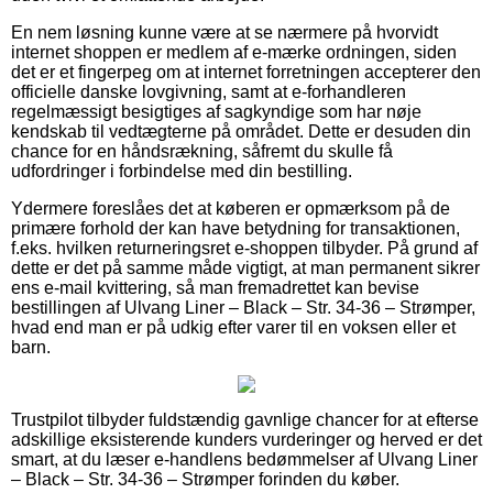
En nem løsning kunne være at se nærmere på hvorvidt
internet shoppen er medlem af e-mærke ordningen, siden
det er et fingerpeg om at internet forretningen accepterer den
officielle danske lovgivning, samt at e-forhandleren
regelmæssigt besigtiges af sagkyndige som har nøje
kendskab til vedtægterne på området. Dette er desuden din
chance for en håndsrækning, såfremt du skulle få
udfordringer i forbindelse med din bestilling.
Ydermere foreslåes det at køberen er opmærksom på de
primære forhold der kan have betydning for transaktionen,
f.eks. hvilken returneringsret e-shoppen tilbyder. På grund af
dette er det på samme måde vigtigt, at man permanent sikrer
ens e-mail kvittering, så man fremadrettet kan bevise
bestillingen af Ulvang Liner – Black – Str. 34-36 – Strømper,
hvad end man er på udkig efter varer til en voksen eller et
barn.
Trustpilot tilbyder fuldstændig gavnlige chancer for at efterse
adskillige eksisterende kunders vurderinger og herved er det
smart, at du læser e-handlens bedømmelser af Ulvang Liner
– Black – Str. 34-36 – Strømper forinden du køber.