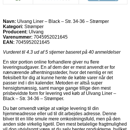
Navn:
Ulvang Liner – Black – Str. 34-36 – Strømper
Kategori:
Strømper
Producent:
Ulvang
Varenummer:
7045952021645
EAN:
7045952021645
Vurderet til
4.3
ud af 5 stjerner baseret på
40
anmeldelser
En stor portion online forhandlere giver nu flere
leveringsudgaver. En af dem der er mest anvendt er for
nærværende afhentningssteder, hvor det nemlig er ret
fleksibelt for dig at kunne hente de købte varer når det
passer ind i din kalender. Metoden er altså super
hensigtsmæssig, samt mange gange tillige den mest
prisbevidste form for levering ved køb af Ulvang Liner –
Black – Str. 34-36 – Strømper.
Du bør omvendt vælge at vælge levering til din
hjemmeadresse eller ud til dit arbejdes adresse. Denne
bliver tit en lille smule mere omkostningsfuld, men på den
anden side virkelig ligetil. Den mest betalelige fragtmulighed
vil dog utvivlsomt være at du selv henter produkterne, hvilket