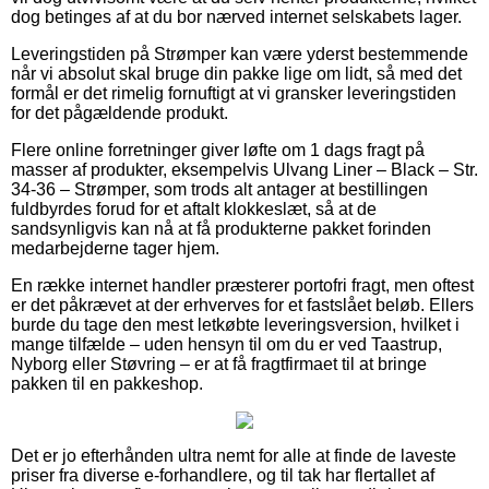
dog betinges af at du bor nærved internet selskabets lager.
Leveringstiden på Strømper kan være yderst bestemmende
når vi absolut skal bruge din pakke lige om lidt, så med det
formål er det rimelig fornuftigt at vi gransker leveringstiden
for det pågældende produkt.
Flere online forretninger giver løfte om 1 dags fragt på
masser af produkter, eksempelvis Ulvang Liner – Black – Str.
34-36 – Strømper, som trods alt antager at bestillingen
fuldbyrdes forud for et aftalt klokkeslæt, så at de
sandsynligvis kan nå at få produkterne pakket forinden
medarbejderne tager hjem.
En række internet handler præsterer portofri fragt, men oftest
er det påkrævet at der erhverves for et fastslået beløb. Ellers
burde du tage den mest letkøbte leveringsversion, hvilket i
mange tilfælde – uden hensyn til om du er ved Taastrup,
Nyborg eller Støvring – er at få fragtfirmaet til at bringe
pakken til en pakkeshop.
Det er jo efterhånden ultra nemt for alle at finde de laveste
priser fra diverse e-forhandlere, og til tak har flertallet af