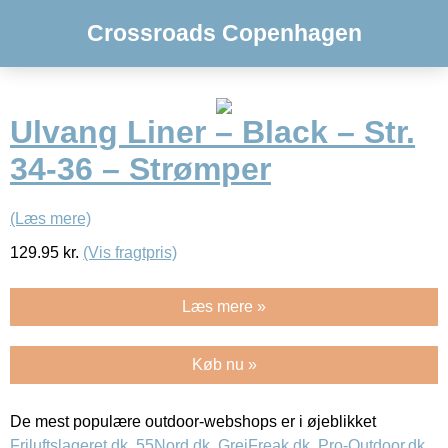
Crossroads Copenhagen
Ulvang Liner – Black – Str.
34-36 – Strømper
(Læs mere)
129.95
kr.
(Vis fragtpris)
Læs mere »
Køb nu »
De mest populære outdoor-webshops er i øjeblikket
Friluftslageret.dk
,
55Nord.dk
,
GrejFreak.dk
,
Pro-Outdoor.dk
,