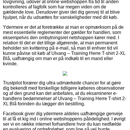
lovgivning, udover at online webshoppen fra tid til anden
kontrolleres af fagfolk som har megen viden om de
gældende love. Derudover giver det dig genvej til at blive
hjulpet, når du udsættes for vanskeligheder med dit køb.
Ydermere er det at foretrække at man er opmærksom på de
mest essentielle reglementer der gælder for handlen, som
eksempelvis den ombytningsret netshoppen kører med. I
relation til det er det tillige afgørende, at man permanent
beholder sin kvittering på e-mail, så man til enhver tid vil
kunne påvise sit køb af Ulvang – Training Herre T-shirt 2-XL
Blå, uafhængig om man er på indkøb til en mand eller
kvinde.
Trustpilot forærer dig ultra udmærkede chancer for at gøre
dig bekendt med forskellige tidligere køberes observationer
og af den grund kan det anbefales, at du eksaminerer e-
handlens bedømmelser af Ulvang – Training Herre T-shirt 2-
XL Blå forinden du lægger din bestilling.
Facebook giver dig ydermere aldeles uafhængige genveje
til at få et kig ind i online webshoppens pålidelighed. I øvrigt
ser vi en række internet forhandlere hvor du kan nedfælde
en evaluering af ordreforløbet, som lige så vel burde