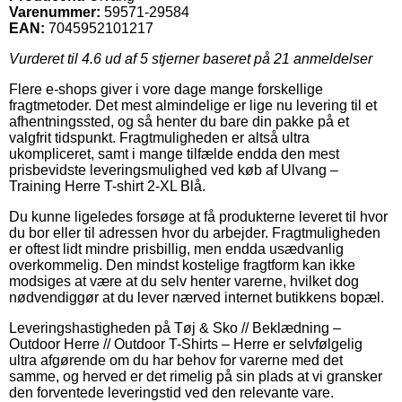
Varenummer:
59571-29584
EAN:
7045952101217
Vurderet til
4.6
ud af 5 stjerner baseret på
21
anmeldelser
Flere e-shops giver i vore dage mange forskellige
fragtmetoder. Det mest almindelige er lige nu levering til et
afhentningssted, og så henter du bare din pakke på et
valgfrit tidspunkt. Fragtmuligheden er altså ultra
ukompliceret, samt i mange tilfælde endda den mest
prisbevidste leveringsmulighed ved køb af Ulvang –
Training Herre T-shirt 2-XL Blå.
Du kunne ligeledes forsøge at få produkterne leveret til hvor
du bor eller til adressen hvor du arbejder. Fragtmuligheden
er oftest lidt mindre prisbillig, men endda usædvanlig
overkommelig. Den mindst kostelige fragtform kan ikke
modsiges at være at du selv henter varerne, hvilket dog
nødvendiggør at du lever nærved internet butikkens bopæl.
Leveringshastigheden på Tøj & Sko // Beklædning –
Outdoor Herre // Outdoor T-Shirts – Herre er selvfølgelig
ultra afgørende om du har behov for varerne med det
samme, og herved er det rimelig på sin plads at vi gransker
den forventede leveringstid ved den relevante vare.