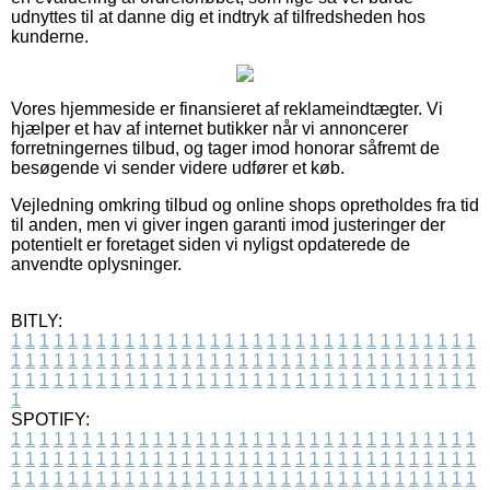
udnyttes til at danne dig et indtryk af tilfredsheden hos
kunderne.
Vores hjemmeside er finansieret af reklameindtægter. Vi
hjælper et hav af internet butikker når vi annoncerer
forretningernes tilbud, og tager imod honorar såfremt de
besøgende vi sender videre udfører et køb.
Vejledning omkring tilbud og online shops opretholdes fra tid
til anden, men vi giver ingen garanti imod justeringer der
potentielt er foretaget siden vi nyligst opdaterede de
anvendte oplysninger.
BITLY:
1
1
1
1
1
1
1
1
1
1
1
1
1
1
1
1
1
1
1
1
1
1
1
1
1
1
1
1
1
1
1
1
1
1
1
1
1
1
1
1
1
1
1
1
1
1
1
1
1
1
1
1
1
1
1
1
1
1
1
1
1
1
1
1
1
1
1
1
1
1
1
1
1
1
1
1
1
1
1
1
1
1
1
1
1
1
1
1
1
1
1
1
1
1
1
1
1
1
1
1
SPOTIFY:
1
1
1
1
1
1
1
1
1
1
1
1
1
1
1
1
1
1
1
1
1
1
1
1
1
1
1
1
1
1
1
1
1
1
1
1
1
1
1
1
1
1
1
1
1
1
1
1
1
1
1
1
1
1
1
1
1
1
1
1
1
1
1
1
1
1
1
1
1
1
1
1
1
1
1
1
1
1
1
1
1
1
1
1
1
1
1
1
1
1
1
1
1
1
1
1
1
1
1