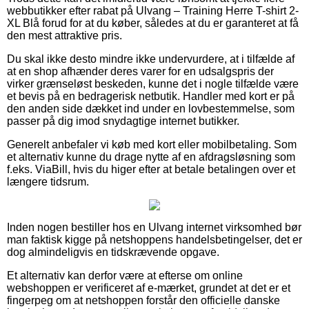
webbutikker efter rabat på Ulvang – Training Herre T-shirt 2-
XL Blå forud for at du køber, således at du er garanteret at få
den mest attraktive pris.
Du skal ikke desto mindre ikke undervurdere, at i tilfælde af
at en shop afhænder deres varer for en udsalgspris der
virker grænseløst beskeden, kunne det i nogle tilfælde være
et bevis på en bedragerisk netbutik. Handler med kort er på
den anden side dækket ind under en lovbestemmelse, som
passer på dig imod snydagtige internet butikker.
Generelt anbefaler vi køb med kort eller mobilbetaling. Som
et alternativ kunne du drage nytte af en afdragsløsning som
f.eks. ViaBill, hvis du higer efter at betale betalingen over et
længere tidsrum.
Inden nogen bestiller hos en Ulvang internet virksomhed bør
man faktisk kigge på netshoppens handelsbetingelser, det er
dog almindeligvis en tidskrævende opgave.
Et alternativ kan derfor være at efterse om online
webshoppen er verificeret af e-mærket, grundet at det er et
fingerpeg om at netshoppen forstår den officielle danske