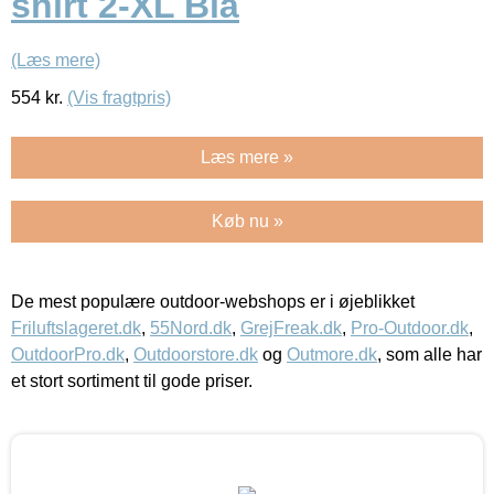
shirt 2-XL Blå
(Læs mere)
554
kr.
(Vis fragtpris)
Læs mere »
Køb nu »
De mest populære outdoor-webshops er i øjeblikket
Friluftslageret.dk
,
55Nord.dk
,
GrejFreak.dk
,
Pro-Outdoor.dk
,
OutdoorPro.dk
,
Outdoorstore.dk
og
Outmore.dk
, som alle har
et stort sortiment til gode priser.