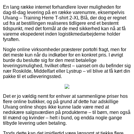
En lang række internet forhandlere lover muligheden for
dag-til-dag levering på en række varenumre, eksempelvis
Ulvang – Training Herre T-shirt 2-XL Blå, der dog er regnet
ud fra at bestillingen realiseres tidligere end et bestemt
tidspunkt, med det formål at de med sikkerhed kan nå at få
varerne ekspederet inden logistikmedarbejderne holder
fyraften.
Nogle online virksomheder præsterer portofri fragt, men for
det meste kun når du indkøber for en konkret pris. I øvrigt
burde du beslutte sig for den mest betalelige
leveringsmulighed, hvilket oftest – uanset om du befinder sig
nær Roskilde, Middelfart eller Lystrup – vil blive at få kørt din
pakke til et udleveringssted.
Det er jo vældig nemt for enhver at sammenligne priser hos
flere online butikker, og på grund af dette har adskillige
Ulvang online shops ikke kunne lade være med at
nedskære salgsværdien på produkterne – til børn, men også
til mænd og kvinder – helt i bund, og endda nogle gange
tilbyde levering uden betaling.
Trods dette kan det imidlertid være lønsomt at tjekke flere