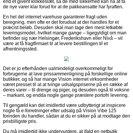
end et givent klokkeslæt, så de med sikkerhed kan nå at få
de nye varer klar forud for at de pakkeansatte har fyraften.
En hel del internet varehuse garanterer fragt uden
beregning, men ofte er det forudsat at der handles for et
præcist beløb. Desuden skal man tage den mest letkøbte
leveringsmodel, hvilket mange gange – ligegyldigt om man
befinder sig nær Helsingør, Frederikshavn eller Nivå – vil
være at få fragtfirmaet til at levere bestillingen til et
afhentningssted.
Det er jo efterhånden ualmindeligt overkommeligt for
forbrugerne at lave prissammenligning på forskellige online
butikker, og så har mange Vision internet virksomheder
været presset til at at tvinge udsalgspriserne på en række af
deres varer – til drenge og piger, og desuden også til voksne
– markant, og endda nogle gange præstere portofri levering.
Til gengæld kan det imidlertid være udbytterigt at inspicere
nogle få e-forretninger efter udsalg på Vision Vibe 125
forinden du handler, sådan at du er sikker på at modtage den
prisbilligste pris.
Du må imidlertid ikke undervurdere, at ifald en netbutik