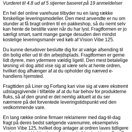
Vurderet til
4.8
ud af 5 stjerner baseret på
19
anmeldelser
En hel del online varehuse tilbyder nu en lang række
forskellige leveringsmodeller. Den mest anvendte er nu om
stunder at få bragt ordren til en pakkeshop, så du nemt selv
kan hente de bestilte varer når du har lyst. Fragtformen er jo
særligt smart, samt mange gange desuden den mindst
kostelige leveringsmanér ved køb af Vision Vibe 125.
Du kunne derudover beslutte dig for at vælge afsending til
din bolig eller ud til din arbejdsplads. Fragtformen er gerne
lidt dyrere, men ydermere vældig ligetil. Den mest betalelige
løsning vil dog altid vise sig at være selv at hente ordren,
hvilket dog afhænger af at du opholder dig nærved e-
handlens hjemsted.
Fragttiden på Liner og Forfang kan vise sig at være ekstremt
udslagsgivende i tilfælde af at du har behov for produkterne
fluks, så af den grund er det nemlig aktuelt at du ser
nærmere på det forventede leveringstidspunkt ved den
vedkommende vare.
En lang række online firmaer reklamerer med dag-til-dag
fragt på deres bedst sælgende varenumre, eksempelvis
Vision Vibe 125, hvilket dog antager at ordren laves tidligere