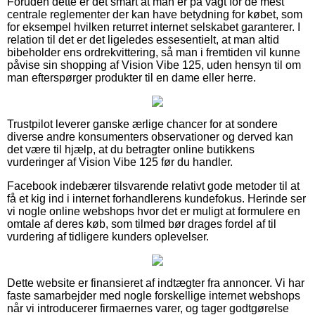
Foruden dette er det smart at man er på vagt for de mest
centrale reglementer der kan have betydning for købet, som
for eksempel hvilken returret internet selskabet garanterer. I
relation til det er det ligeledes essesentielt, at man altid
bibeholder ens ordrekvittering, så man i fremtiden vil kunne
påvise sin shopping af Vision Vibe 125, uden hensyn til om
man efterspørger produkter til en dame eller herre.
Trustpilot leverer ganske ærlige chancer for at sondere
diverse andre konsumenters observationer og derved kan
det være til hjælp, at du betragter online butikkens
vurderinger af Vision Vibe 125 før du handler.
Facebook indebærer tilsvarende relativt gode metoder til at
få et kig ind i internet forhandlerens kundefokus. Herinde ser
vi nogle online webshops hvor det er muligt at formulere en
omtale af deres køb, som tilmed bør drages fordel af til
vurdering af tidligere kunders oplevelser.
Dette website er finansieret af indtægter fra annoncer. Vi har
faste samarbejder med nogle forskellige internet webshops
når vi introducerer firmaernes varer, og tager godtgørelse