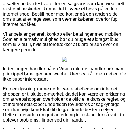
afsætter bedst i test varer for en salgspris som kan virke helt
ekstremt beskeden, kunne det tit være et bevis på en fup
internet shop. Bestillinger med kort er på den anden side
omsluttet af et regelsæt, som værner køberen overfor fup
internet butikker.
Vi anbefaler generelt kortkøb eller betalinger med mobilen.
Som en alternativ mulighed bør du bruge et afdragstilbud
som fx ViaBill, hvis du foretrækker at klare prisen over en
længere periode.
Inden nogen handler på en Vision internet handler bør man i
princippet løbe igennem webbutikkens vilkår, men det er ofte
ikke super interessant.
En nem løsning kunne derfor være at efterse om internet
shoppen er tilsluttet e-mærket, da det kan være en erklæring
om at webshoppen overholder de officielle danske regler, og
at internet selskabet undertiden revurderes af sagkyndige
som har nøje kendskab til de gældende bestemmelser.
Dette er desuden en god anledning til bistand, for så vidt du
oplever problemstillinger ved din handel.