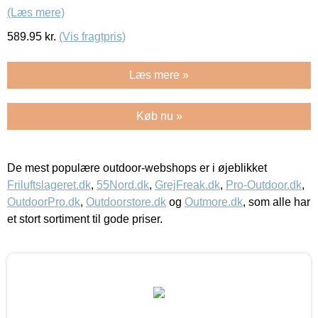
(Læs mere)
589.95
kr.
(Vis fragtpris)
Læs mere »
Køb nu »
De mest populære outdoor-webshops er i øjeblikket
Friluftslageret.dk
,
55Nord.dk
,
GrejFreak.dk
,
Pro-Outdoor.dk
,
OutdoorPro.dk
,
Outdoorstore.dk
og
Outmore.dk
, som alle har
et stort sortiment til gode priser.