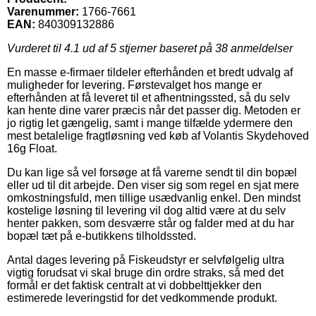
Varenummer:
1766-7661
EAN:
840309132886
Vurderet til
4.1
ud af 5 stjerner baseret på
38
anmeldelser
En masse e-firmaer tildeler efterhånden et bredt udvalg af
muligheder for levering. Førstevalget hos mange er
efterhånden at få leveret til et afhentningssted, så du selv
kan hente dine varer præcis når det passer dig. Metoden er
jo rigtig let gængelig, samt i mange tilfælde ydermere den
mest betalelige fragtløsning ved køb af Volantis Skydehoved
16g Float.
Du kan lige så vel forsøge at få varerne sendt til din bopæl
eller ud til dit arbejde. Den viser sig som regel en sjat mere
omkostningsfuld, men tillige usædvanlig enkel. Den mindst
kostelige løsning til levering vil dog altid være at du selv
henter pakken, som desværre står og falder med at du har
bopæl tæt på e-butikkens tilholdssted.
Antal dages levering på Fiskeudstyr er selvfølgelig ultra
vigtig forudsat vi skal bruge din ordre straks, så med det
formål er det faktisk centralt at vi dobbelttjekker den
estimerede leveringstid for det vedkommende produkt.