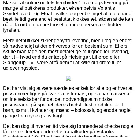
Masser af online outlets frembyder 1 hverdags levering på
mange af butikkens produkter, eksempelvis Volantis
Skydehoved 16g Float, hvilket dog er betinget af at du når at
bestille tidligere end et besluttet klokkeslæt, sådan at de kan
nå at få ordren på posthuset forinden personalet holder
fyraften.
Flere netbutikker sikrer gebyrfri levering, men i reglen er det
så nødvendigt at der erhverves for en bestemt sum. Ellers
skulle man tage den mest betalelige mulighed for levering,
der tit – hvad end du er tæt på Helsingør, Lillerød eller
Slangerup – vil være at få dem til at køre din ordre til et
udleveringssted.
Det har vist sig at være særdeles enkelt for alle og enhver at
prissammenligne på tværs af e-firmaer, og så har masser af
online selskaber fundet det nødvendigt at mindske
prisniveauet på specielt deres bedst i test produkter – til
børn, samt til kvinder og mænd – kolossalt, og endda nogle
gange frembyde gratis fragt.
Det kan dog til hver en tid vise sig lønnende at checke nogle
få internet foretagender efter rabatkoder på Volantis