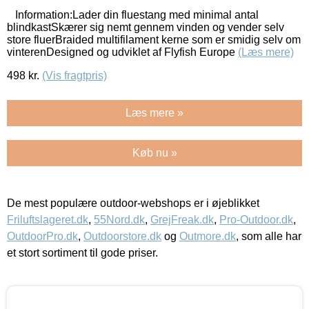
Information:Lader din fluestang med minimal antal
blindkastSkærer sig nemt gennem vinden og vender selv
store fluerBraided multifilament kerne som er smidig selv om
vinterenDesigned og udviklet af Flyfish Europe
(Læs mere)
498
kr.
(Vis fragtpris)
Læs mere »
Køb nu »
De mest populære outdoor-webshops er i øjeblikket
Friluftslageret.dk
,
55Nord.dk
,
GrejFreak.dk
,
Pro-Outdoor.dk
,
OutdoorPro.dk
,
Outdoorstore.dk
og
Outmore.dk
, som alle har
et stort sortiment til gode priser.