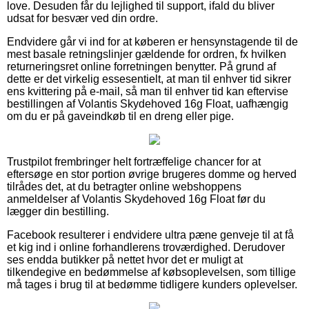
love. Desuden får du lejlighed til support, ifald du bliver
udsat for besvær ved din ordre.
Endvidere går vi ind for at køberen er hensynstagende til de
mest basale retningslinjer gældende for ordren, fx hvilken
returneringsret online forretningen benytter. På grund af
dette er det virkelig essesentielt, at man til enhver tid sikrer
ens kvittering på e-mail, så man til enhver tid kan eftervise
bestillingen af Volantis Skydehoved 16g Float, uafhængig
om du er på gaveindkøb til en dreng eller pige.
Trustpilot frembringer helt fortræffelige chancer for at
eftersøge en stor portion øvrige brugeres domme og herved
tilrådes det, at du betragter online webshoppens
anmeldelser af Volantis Skydehoved 16g Float før du
lægger din bestilling.
Facebook resulterer i endvidere ultra pæne genveje til at få
et kig ind i online forhandlerens troværdighed. Derudover
ses endda butikker på nettet hvor det er muligt at
tilkendegive en bedømmelse af købsoplevelsen, som tillige
må tages i brug til at bedømme tidligere kunders oplevelser.