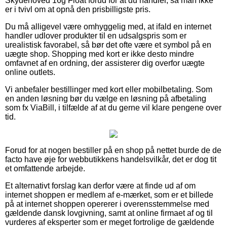
Skydehoved 16g Float forud for at du handler, så man ikke
er i tvivl om at opnå den prisbilligste pris.
Du må alligevel være omhyggelig med, at ifald en internet
handler udlover produkter til en udsalgspris som er
urealistisk favorabel, så bør det ofte være et symbol på en
uægte shop. Shopping med kort er ikke desto mindre
omfavnet af en ordning, der assisterer dig overfor uægte
online outlets.
Vi anbefaler bestillinger med kort eller mobilbetaling. Som
en anden løsning bør du vælge en løsning på afbetaling
som fx ViaBill, i tilfælde af at du gerne vil klare pengene over
tid.
Forud for at nogen bestiller på en shop på nettet burde de de
facto have øje for webbutikkens handelsvilkår, det er dog tit
et omfattende arbejde.
Et alternativt forslag kan derfor være at finde ud af om
internet shoppen er medlem af e-mærket, som er et billede
på at internet shoppen opererer i overensstemmelse med
gældende dansk lovgivning, samt at online firmaet af og til
vurderes af eksperter som er meget fortrolige de gældende