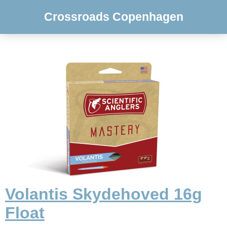
Crossroads Copenhagen
Volantis Skydehoved 16g
Float