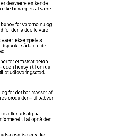
en er desværre en kende
an ikke benægtes at være
r behov for varerne nu og
d for den aktuelle vare.
 varer, eksempelvis
tidspunkt, sådan at de
ad.
er for et fastsat beløb.
 – uden hensyn til om du
til et udleveringssted.
, og for det har masser af
res produkter – til babyer
ops efter udsalg på
formeret til at opnå den
 udsalgspris der virker