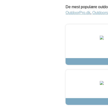
De mest populære outdoo
OutdoorPro.dk
,
Outdoors