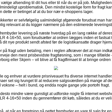
vælge afsending til dit hus eller til når du er på job. Mulighed
lmindeligt uproblematisk. Den mindst kostelige form for fragt k
 dette er betinget af at du bor nær e-shoppens lager.
ikkerter er selvfølgelig ualmindeligt afgørende forudsat man ha
lig relevant at du kigger nærmere på den estimerede leveringsti
frembyder levering på næste hverdag på en lang række af deres
LR 4-16×50, som forudsætter at ordren lægges inden et fastsat 
å dit nye produkt sendt afsted før de logistikansatte drager hjem
r på fragt uden betaling, men i reglen afkræver det at man indkøb
rveje den mest prisbevidste fragtløsning, som i mange tilfælde
rg eller Skjern – vil blive at få fragtfirmaet til at bringe ordren 
lle og enhver at vurdere prisniveauet fra diverse internet handler
rmaer set sig tvunget til at reducere salgsværdien på mange af de
l voksne – helt i bund, og endda nogle gange yde portofri fragt.
 desto mindre være gunstigt at udforske nogle få internet websh
LR 4-16×50 inden du gennemfører dit køb, således at du er velin
, at når en forretning på nettet frembyder en vare til salg for en