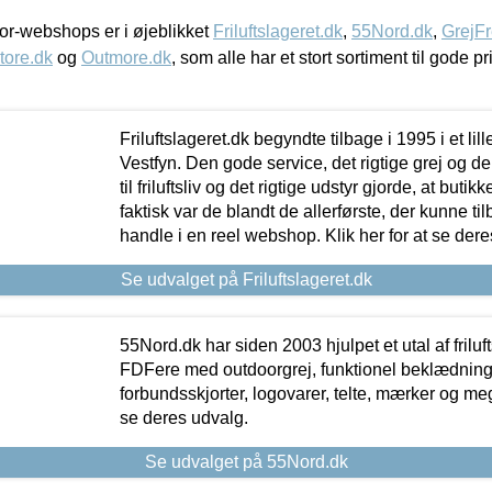
r-webshops er i øjeblikket
Friluftslageret.dk
,
55Nord.dk
,
GrejFr
tore.dk
og
Outmore.dk
, som alle har et stort sortiment til gode pr
Friluftslageret.dk begyndte tilbage i 1995 i et lil
Vestfyn. Den gode service, det rigtige grej og 
til friluftsliv og det rigtige udstyr gjorde, at buti
faktisk var de blandt de allerførste, der kunne ti
handle i en reel webshop. Klik her for at se dere
Se udvalget på Friluftslageret.dk
55Nord.dk har siden 2003 hjulpet et utal af friluf
FDFere med outdoorgrej, funktionel beklædning,
forbundsskjorter, logovarer, telte, mærker og meg
se deres udvalg.
Se udvalget på 55Nord.dk