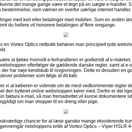
 kunne det mange gange være et tegn på en uægte e-handler. S
n bestemmelse, som værner en overfor uærlige internet handler.
tillinger med kort eller betalinger med mobilen. Som en anden lø
fremt du hellere vil honorere betalingen af flere omgange.
hos en Vortex Optics netbutik behøver man principielt tyde websh
kt.
n være at tjekke hvorvidt e-forhandleren er godkendt af e-mærket
t webshoppen efterfølger de gældende danske regler, samt at e
der har nøje kendskab til lovgivningen. Dette er desuden en god
lever problemer som følge af dit køb.
 vi at køberen er vidende om de mest vedkommende regler der
l den bytteret online webshoppen kører med. Derfor er det lig
 sin faktura e-mail, så man fremadrettet vil kunne dokumentere si
gyldigt om man shopper til en dreng eller pige.
gt ønskværdige chancer for at læse ganske mange eksisterende kun
 gennemgår netshoppens kritik af Vortex Optics – Viper HSLR 4