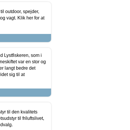
il outdoor, spejder,
 og vagt. Klik her for at
d Lystfiskeren, som i
neskiftet var en stor og
r langt bedre det
et sig til at
r til den kvalitets
dstyr til friluftslivet,
udvalg.