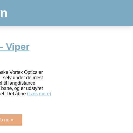
en
– Viper
ske Vortex Optics er
 – selv under de mest
l til langdistance
å bane, og er udstyret
el. Det åbne
(Læs mere)
b nu »