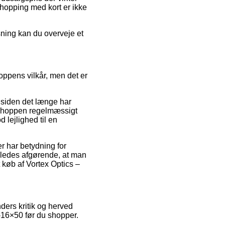
hopping med kort er ikke
sning kan du overveje et
oppens vilkår, men det er
, siden det længe har
-shoppen regelmæssigt
 lejlighed til en
 har betydning for
eledes afgørende, at man
t køb af Vortex Optics –
ders kritik og herved
-16×50 før du shopper.