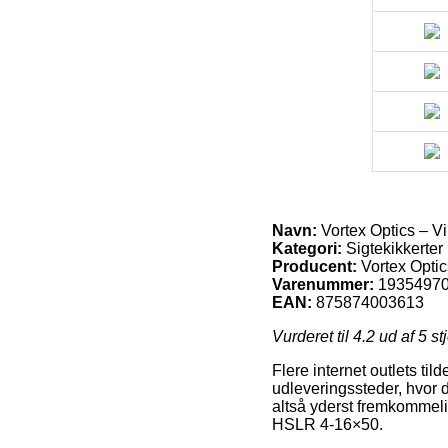
Navn:
Vortex Optics – 
Kategori:
Sigtekikkerter
Producent:
Vortex Optic
Varenummer:
1935497
EAN:
875874003613
Vurderet til
4.2
ud af 5 st
Flere internet outlets ti
udleveringssteder, hvor 
altså yderst fremkommelig
HSLR 4-16×50.