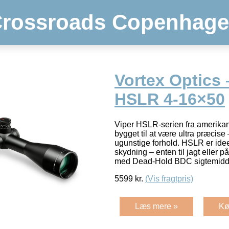
rossroads Copenhag
Vortex Optics 
HSLR 4-16×50
Viper HSLR-serien fra amerikan
bygget til at være ultra præcise
ugunstige forhold. HSLR er idee
skydning – enten til jagt eller p
med Dead-Hold BDC sigtemidd
5599
kr.
(Vis fragtpris)
Læs mere »
Kø