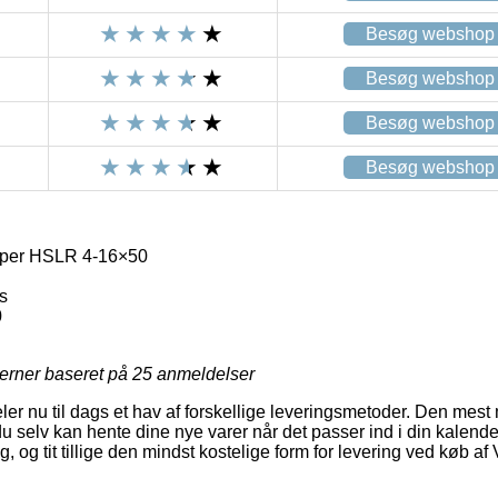
Besøg webshop
Besøg webshop
Besøg webshop
Besøg webshop
Viper HSLR 4-16×50
s
0
jerner baseret på
25
anmeldelser
ldeler nu til dags et hav af forskellige leveringsmetoder. Den mes
du selv kan hente dine nye varer når det passer ind i din kalend
, og tit tillige den mindst kostelige form for levering ved køb af