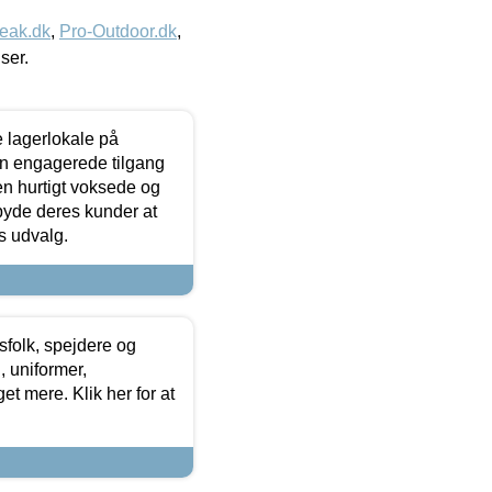
eak.dk
,
Pro-Outdoor.dk
,
iser.
le lagerlokale på
den engagerede tilgang
kken hurtigt voksede og
lbyde deres kunder at
s udvalg.
tsfolk, spejdere og
 uniformer,
et mere. Klik her for at