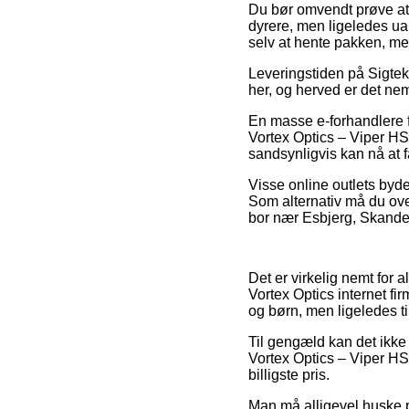
Du bør omvendt prøve at 
dyrere, men ligeledes ua
selv at hente pakken, men
Leveringstiden på Sigtek
her, og herved er det nem
En masse e-forhandlere 
Vortex Optics – Viper HS
sandsynligvis kan nå at f
Visse online outlets byde
Som alternativ må du ove
bor nær Esbjerg, Skanderbo
Det er virkelig nemt for a
Vortex Optics internet fi
og børn, men ligeledes ti
Til gengæld kan det ikke
Vortex Optics – Viper HS
billigste pris.
Man må alligevel huske på