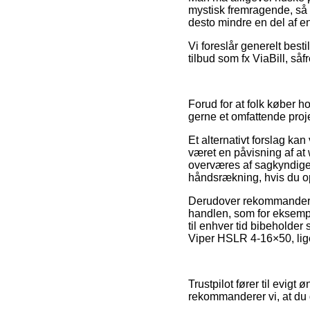
mystisk fremragende, så
desto mindre en del af e
Vi foreslår generelt bes
tilbud som fx ViaBill, så
Forud for at folk køber 
gerne et omfattende proje
Et alternativt forslag ka
været en påvisning af a
overværes af sagkyndige 
håndsrækning, hvis du op
Derudover rekommanderer
handlen, som for eksempe
til enhver tid bibeholder
Viper HSLR 4-16×50, lige
Trustpilot fører til evi
rekommanderer vi, at du