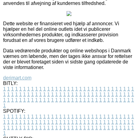
anvendes til afvejning af kundernes tilfredshed.
Dette website er finansieret ved hjælp af annoncer. Vi
hjælper en hel del online outlets idet vi publicerer
virksomhedernes produkter, og indkasserer provision
forudsat en af vores brugere udfører et indkøb.
Data vedrørende produkter og online webshops i Danmark
værnes om løbende, men der tages ikke ansvar for rettelser
der er blevet foretaget siden vi sidste gang opdaterede de
viste informationer.
derimart.com
BITLY:
1
1
1
1
1
1
1
1
1
1
1
1
1
1
1
1
1
1
1
1
1
1
1
1
1
1
1
1
1
1
1
1
1
1
1
1
1
1
1
1
1
1
1
1
1
1
1
1
1
1
1
1
1
1
1
1
1
1
1
1
1
1
1
1
1
1
1
1
1
1
1
1
1
1
1
1
1
1
1
1
1
1
1
1
1
1
1
1
1
1
1
1
1
1
1
1
1
1
1
1
SPOTIFY:
1
1
1
1
1
1
1
1
1
1
1
1
1
1
1
1
1
1
1
1
1
1
1
1
1
1
1
1
1
1
1
1
1
1
1
1
1
1
1
1
1
1
1
1
1
1
1
1
1
1
1
1
1
1
1
1
1
1
1
1
1
1
1
1
1
1
1
1
1
1
1
1
1
1
1
1
1
1
1
1
1
1
1
1
1
1
1
1
1
1
1
1
1
1
1
1
1
1
1
1