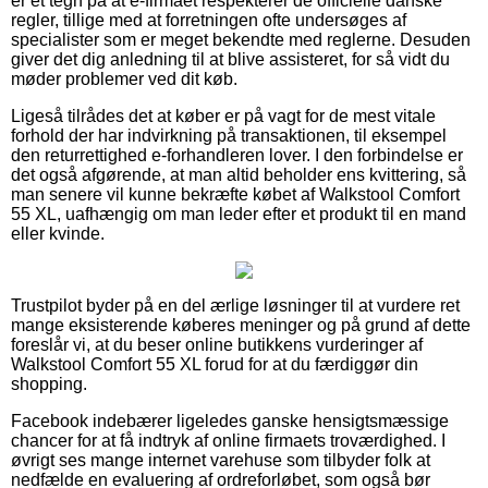
er et tegn på at e-firmaet respekterer de officielle danske
regler, tillige med at forretningen ofte undersøges af
specialister som er meget bekendte med reglerne. Desuden
giver det dig anledning til at blive assisteret, for så vidt du
møder problemer ved dit køb.
Ligeså tilrådes det at køber er på vagt for de mest vitale
forhold der har indvirkning på transaktionen, til eksempel
den returrettighed e-forhandleren lover. I den forbindelse er
det også afgørende, at man altid beholder ens kvittering, så
man senere vil kunne bekræfte købet af Walkstool Comfort
55 XL, uafhængig om man leder efter et produkt til en mand
eller kvinde.
Trustpilot byder på en del ærlige løsninger til at vurdere ret
mange eksisterende køberes meninger og på grund af dette
foreslår vi, at du beser online butikkens vurderinger af
Walkstool Comfort 55 XL forud for at du færdiggør din
shopping.
Facebook indebærer ligeledes ganske hensigtsmæssige
chancer for at få indtryk af online firmaets troværdighed. I
øvrigt ses mange internet varehuse som tilbyder folk at
nedfælde en evaluering af ordreforløbet, som også bør