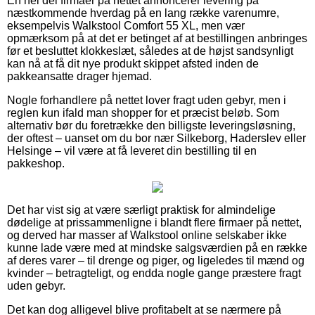
En hel del firmaer på nettet annoncerer levering på
næstkommende hverdag på en lang række varenumre,
eksempelvis Walkstool Comfort 55 XL, men vær
opmærksom på at det er betinget af at bestillingen anbringes
før et besluttet klokkeslæt, således at de højst sandsynligt
kan nå at få dit nye produkt skippet afsted inden de
pakkeansatte drager hjemad.
Nogle forhandlere på nettet lover fragt uden gebyr, men i
reglen kun ifald man shopper for et præcist beløb. Som
alternativ bør du foretrække den billigste leveringsløsning,
der oftest – uanset om du bor nær Silkeborg, Haderslev eller
Helsinge – vil være at få leveret din bestilling til en
pakkeshop.
Det har vist sig at være særligt praktisk for almindelige
dødelige at prissammenligne i blandt flere firmaer på nettet,
og derved har masser af Walkstool online selskaber ikke
kunne lade være med at mindske salgsværdien på en række
af deres varer – til drenge og piger, og ligeledes til mænd og
kvinder – betragteligt, og endda nogle gange præstere fragt
uden gebyr.
Det kan dog alligevel blive profitabelt at se nærmere på