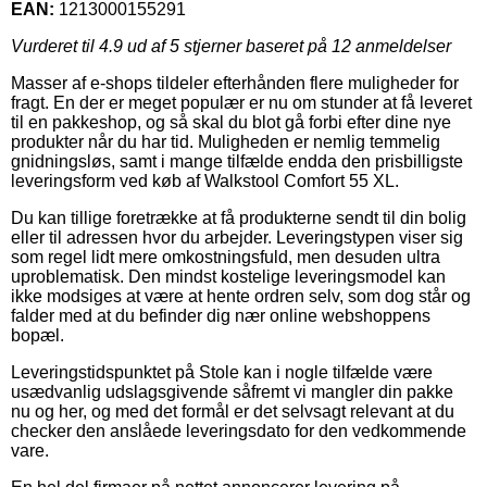
EAN:
1213000155291
Vurderet til
4.9
ud af 5 stjerner baseret på
12
anmeldelser
Masser af e-shops tildeler efterhånden flere muligheder for
fragt. En der er meget populær er nu om stunder at få leveret
til en pakkeshop, og så skal du blot gå forbi efter dine nye
produkter når du har tid. Muligheden er nemlig temmelig
gnidningsløs, samt i mange tilfælde endda den prisbilligste
leveringsform ved køb af Walkstool Comfort 55 XL.
Du kan tillige foretrække at få produkterne sendt til din bolig
eller til adressen hvor du arbejder. Leveringstypen viser sig
som regel lidt mere omkostningsfuld, men desuden ultra
uproblematisk. Den mindst kostelige leveringsmodel kan
ikke modsiges at være at hente ordren selv, som dog står og
falder med at du befinder dig nær online webshoppens
bopæl.
Leveringstidspunktet på Stole kan i nogle tilfælde være
usædvanlig udslagsgivende såfremt vi mangler din pakke
nu og her, og med det formål er det selvsagt relevant at du
checker den anslåede leveringsdato for den vedkommende
vare.