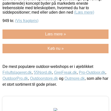
patenterede) koncept byder på markedets eneste
trebensstole med teleskopben, hvormed du har to
siddepositioner; med eller uden den ned
(Læs mere)
949
kr.
(Vis fragtpris)
Læs mere »
Køb nu »
De mest populære outdoor-webshops er i øjeblikket
Friluftslageret.dk
,
55Nord.dk
,
GrejFreak.dk
,
Pro-Outdoor.dk
,
OutdoorPro.dk
,
Outdoorstore.dk
og
Outmore.dk
, som alle har
et stort sortiment til gode priser.