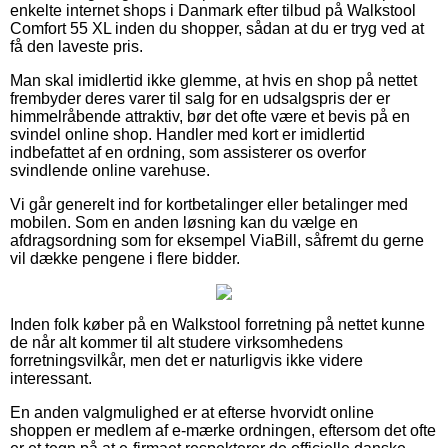
enkelte internet shops i Danmark efter tilbud på Walkstool
Comfort 55 XL inden du shopper, sådan at du er tryg ved at
få den laveste pris.
Man skal imidlertid ikke glemme, at hvis en shop på nettet
frembyder deres varer til salg for en udsalgspris der er
himmelråbende attraktiv, bør det ofte være et bevis på en
svindel online shop. Handler med kort er imidlertid
indbefattet af en ordning, som assisterer os overfor
svindlende online varehuse.
Vi går generelt ind for kortbetalinger eller betalinger med
mobilen. Som en anden løsning kan du vælge en
afdragsordning som for eksempel ViaBill, såfremt du gerne
vil dække pengene i flere bidder.
Inden folk køber på en Walkstool forretning på nettet kunne
de når alt kommer til alt studere virksomhedens
forretningsvilkår, men det er naturligvis ikke videre
interessant.
En anden valgmulighed er at efterse hvorvidt online
shoppen er medlem af e-mærke ordningen, eftersom det ofte