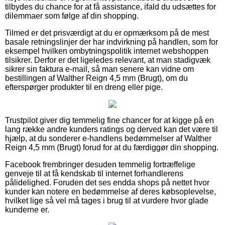
tilbydes du chance for at få assistance, ifald du udsættes for
dilemmaer som følge af din shopping.
Tilmed er det prisværdigt at du er opmærksom på de mest
basale retningslinjer der har indvirkning på handlen, som for
eksempel hvilken ombytningspolitik internet webshoppen
tilsikrer. Derfor er det ligeledes relevant, at man stadigvæk
sikrer sin faktura e-mail, så man senere kan vidne om
bestillingen af Walther Reign 4,5 mm (Brugt), om du
efterspørger produkter til en dreng eller pige.
Trustpilot giver dig temmelig fine chancer for at kigge på en
lang række andre kunders ratings og derved kan det være til
hjælp, at du sonderer e-handlens bedømmelser af Walther
Reign 4,5 mm (Brugt) forud for at du færdiggør din shopping.
Facebook frembringer desuden temmelig fortræffelige
genveje til at få kendskab til internet forhandlerens
pålidelighed. Foruden det ses endda shops på nettet hvor
kunder kan notere en bedømmelse af deres købsoplevelse,
hvilket lige så vel må tages i brug til at vurdere hvor glade
kunderne er.