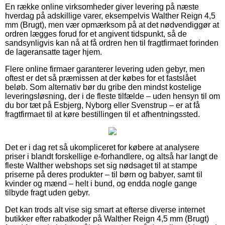
En række online virksomheder giver levering på næste
hverdag på adskillige varer, eksempelvis Walther Reign 4,5
mm (Brugt), men vær opmærksom på at det nødvendiggør at
ordren lægges forud for et angivent tidspunkt, så de
sandsynligvis kan nå at få ordren hen til fragtfirmaet forinden
de lageransatte tager hjem.
Flere online firmaer garanterer levering uden gebyr, men
oftest er det så præmissen at der købes for et fastslået
beløb. Som alternativ bør du gribe den mindst kostelige
leveringsløsning, der i de fleste tilfælde – uden hensyn til om
du bor tæt på Esbjerg, Nyborg eller Svenstrup – er at få
fragtfirmaet til at køre bestillingen til et afhentningssted.
Det er i dag ret så ukompliceret for købere at analysere
priser i blandt forskellige e-forhandlere, og altså har langt de
fleste Walther webshops set sig nødsaget til at stampe
priserne på deres produkter – til børn og babyer, samt til
kvinder og mænd – helt i bund, og endda nogle gange
tilbyde fragt uden gebyr.
Det kan trods alt vise sig smart at efterse diverse internet
butikker efter rabatkoder på Walther Reign 4,5 mm (Brugt)