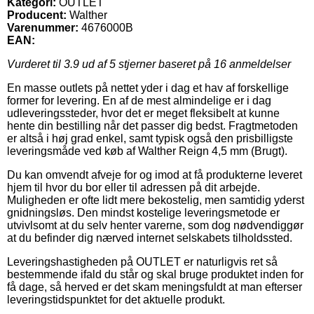
Kategori:
OUTLET
Producent:
Walther
Varenummer:
4676000B
EAN:
Vurderet til
3.9
ud af 5 stjerner baseret på
16
anmeldelser
En masse outlets på nettet yder i dag et hav af forskellige
former for levering. En af de mest almindelige er i dag
udleveringssteder, hvor det er meget fleksibelt at kunne
hente din bestilling når det passer dig bedst. Fragtmetoden
er altså i høj grad enkel, samt typisk også den prisbilligste
leveringsmåde ved køb af Walther Reign 4,5 mm (Brugt).
Du kan omvendt afveje for og imod at få produkterne leveret
hjem til hvor du bor eller til adressen på dit arbejde.
Muligheden er ofte lidt mere bekostelig, men samtidig yderst
gnidningsløs. Den mindst kostelige leveringsmetode er
utvivlsomt at du selv henter varerne, som dog nødvendiggør
at du befinder dig nærved internet selskabets tilholdssted.
Leveringshastigheden på OUTLET er naturligvis ret så
bestemmende ifald du står og skal bruge produktet inden for
få dage, så herved er det skam meningsfuldt at man efterser
leveringstidspunktet for det aktuelle produkt.