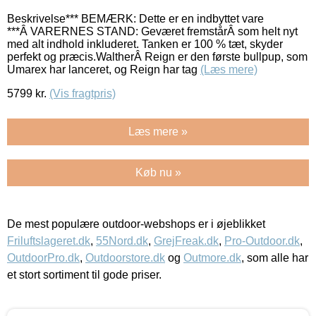
Beskrivelse*** BEMÆRK: Dette er en indbyttet vare
***Â VARERNES STAND: Geværet fremstårÂ som helt nyt
med alt indhold inkluderet. Tanken er 100 % tæt, skyder
perfekt og præcis.WaltherÂ Reign er den første bullpup, som
Umarex har lanceret, og Reign har tag
(Læs mere)
5799
kr.
(Vis fragtpris)
Læs mere »
Køb nu »
De mest populære outdoor-webshops er i øjeblikket
Friluftslageret.dk
,
55Nord.dk
,
GrejFreak.dk
,
Pro-Outdoor.dk
,
OutdoorPro.dk
,
Outdoorstore.dk
og
Outmore.dk
, som alle har
et stort sortiment til gode priser.