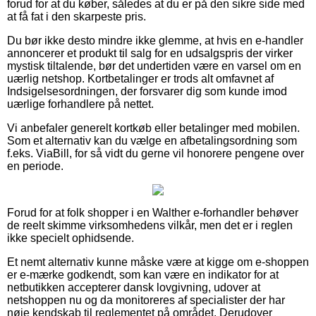
forud for at du køber, således at du er på den sikre side med
at få fat i den skarpeste pris.
Du bør ikke desto mindre ikke glemme, at hvis en e-handler
annoncerer et produkt til salg for en udsalgspris der virker
mystisk tiltalende, bør det undertiden være en varsel om en
uærlig netshop. Kortbetalinger er trods alt omfavnet af
Indsigelsesordningen, der forsvarer dig som kunde imod
uærlige forhandlere på nettet.
Vi anbefaler generelt kortkøb eller betalinger med mobilen.
Som et alternativ kan du vælge en afbetalingsordning som
f.eks. ViaBill, for så vidt du gerne vil honorere pengene over
en periode.
Forud for at folk shopper i en Walther e-forhandler behøver
de reelt skimme virksomhedens vilkår, men det er i reglen
ikke specielt ophidsende.
Et nemt alternativ kunne måske være at kigge om e-shoppen
er e-mærke godkendt, som kan være en indikator for at
netbutikken accepterer dansk lovgivning, udover at
netshoppen nu og da monitoreres af specialister der har
nøje kendskab til reglementet på området. Derudover