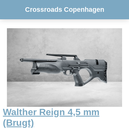
Crossroads Copenhagen
Walther Reign 4,5 mm
(Brugt)