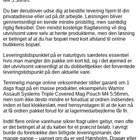
M4 5.56mm.
Du bør derudover udse dig at bestille levering hjem til din
privatadresse eller ud på dit arbejde. Løsningen bliver
gennemsnitligt en kende mindre prisbillig, men samtidig
rigtig fleksibel. Den mindst kostelige fragtløsning vil dog
utvivlsomt være selv at hente produkterne, men den løsning
er betinget af at du har bopæl med kort afstand til online
butikkens bopæl.
Leveringstidspunktet på er naturligvis særdeles essentiel
hvis man mangler din pakke om kort tid, og i det øjemed er
det utvivlsomt væsentligt at du dobbelttjekker det forventede
leveringstidspunkt på den aktuelle vare.
Temmelig mange online virksomheder stiller garanti om 1
dags fragt på en masse produkter, eksempelvis Warrior
Assault Systems Triple Covered Mag Pouch M4 5.56mm,
men som ikke desto mindre er forudsat at ordren indsendes
inden et fast klokkeslæt, med hensynstagen til at de kan nå
at få ordren pakket forud for at lagermedarbejderne får fri.
Indtil flere online varehuse sikrer fragt uden gebyr, men ofte
er det betinget af at du køber for et præcist beløb. I øvrigt
burde du foretrække den billigste leveringsmanér, der
mange gange – uanset om du er ved Hørsholm, Dragør eller