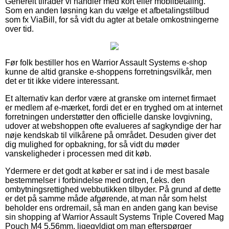
Generelt tilråder vi handler med kort eller mobilbetaling.
Som en anden løsning kan du vælge et afbetalingstilbud
som fx ViaBill, for så vidt du agter at betale omkostningerne
over tid.
Før folk bestiller hos en Warrior Assault Systems e-shop
kunne de altid granske e-shoppens forretningsvilkår, men
det er tit ikke videre interessant.
Et alternativ kan derfor være at granske om internet firmaet
er medlem af e-mærket, fordi det er en tryghed om at internet
forretningen understøtter den officielle danske lovgivning,
udover at webshoppen ofte evalueres af sagkyndige der har
nøje kendskab til vilkårene på området. Desuden giver det
dig mulighed for opbakning, for så vidt du møder
vanskeligheder i processen med dit køb.
Ydermere er det godt at køber er sat ind i de mest basale
bestemmelser i forbindelse med ordren, f.eks. den
ombytningsrettighed webbutikken tilbyder. På grund af dette
er det på samme måde afgørende, at man når som helst
beholder ens ordremail, så man en anden gang kan bevise
sin shopping af Warrior Assault Systems Triple Covered Mag
Pouch M4 5.56mm, ligegyldigt om man efterspørger