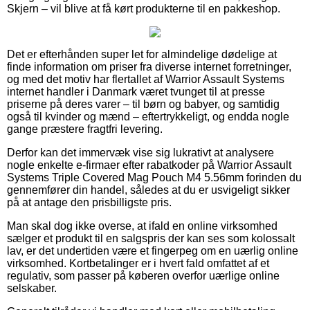
Skjern – vil blive at få kørt produkterne til en pakkeshop.
Det er efterhånden super let for almindelige dødelige at
finde information om priser fra diverse internet forretninger,
og med det motiv har flertallet af Warrior Assault Systems
internet handler i Danmark været tvunget til at presse
priserne på deres varer – til børn og babyer, og samtidig
også til kvinder og mænd – eftertrykkeligt, og endda nogle
gange præstere fragtfri levering.
Derfor kan det immervæk vise sig lukrativt at analysere
nogle enkelte e-firmaer efter rabatkoder på Warrior Assault
Systems Triple Covered Mag Pouch M4 5.56mm forinden du
gennemfører din handel, således at du er usvigeligt sikker
på at antage den prisbilligste pris.
Man skal dog ikke overse, at ifald en online virksomhed
sælger et produkt til en salgspris der kan ses som kolossalt
lav, er det undertiden være et fingerpeg om en uærlig online
virksomhed. Kortbetalinger er i hvert fald omfattet af et
regulativ, som passer på køberen overfor uærlige online
selskaber.