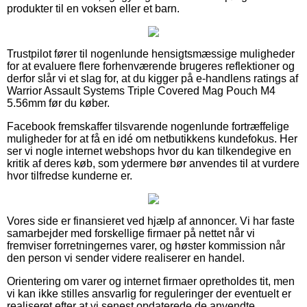
produkter til en voksen eller et barn.
Trustpilot fører til nogenlunde hensigtsmæssige muligheder
for at evaluere flere forhenværende brugeres reflektioner og
derfor slår vi et slag for, at du kigger på e-handlens ratings af
Warrior Assault Systems Triple Covered Mag Pouch M4
5.56mm før du køber.
Facebook fremskaffer tilsvarende nogenlunde fortræffelige
muligheder for at få en idé om netbutikkens kundefokus. Her
ser vi nogle internet webshops hvor du kan tilkendegive en
kritik af deres køb, som ydermere bør anvendes til at vurdere
hvor tilfredse kunderne er.
Vores side er finansieret ved hjælp af annoncer. Vi har faste
samarbejder med forskellige firmaer på nettet når vi
fremviser forretningernes varer, og høster kommission når
den person vi sender videre realiserer en handel.
Orientering om varer og internet firmaer opretholdes tit, men
vi kan ikke stilles ansvarlig for reguleringer der eventuelt er
realiseret efter at vi senest opdaterede de anvendte