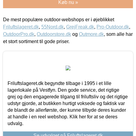
Køb nu »
De mest populære outdoor-webshops er i øjeblikket
Friluftslageret.dk
,
55Nord.dk
,
GrejFreak.dk
,
Pro-Outdoor.dk
,
OutdoorPro.dk
,
Outdoorstore.dk
og
Outmore.dk
, som alle har
et stort sortiment til gode priser.
Friluftslageret.dk begyndte tilbage i 1995 i et lille
lagerlokale på Vestfyn. Den gode service, det rigtige
grej og den engagerede tilgang til friluftsliv og det rigtige
udstyr gjorde, at butikken hurtigt voksede og faktisk var
de blandt de allerførste, der kunne tilbyde deres kunder
at handle i en reel webshop. Klik her for at se deres
udvalg.
Se udvalget på Friluftslageret.dk