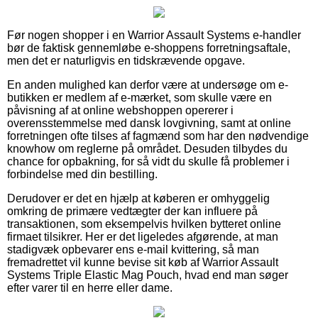
Før nogen shopper i en Warrior Assault Systems e-handler
bør de faktisk gennemløbe e-shoppens forretningsaftale,
men det er naturligvis en tidskrævende opgave.
En anden mulighed kan derfor være at undersøge om e-
butikken er medlem af e-mærket, som skulle være en
påvisning af at online webshoppen opererer i
overensstemmelse med dansk lovgivning, samt at online
forretningen ofte tilses af fagmænd som har den nødvendige
knowhow om reglerne på området. Desuden tilbydes du
chance for opbakning, for så vidt du skulle få problemer i
forbindelse med din bestilling.
Derudover er det en hjælp at køberen er omhyggelig
omkring de primære vedtægter der kan influere på
transaktionen, som eksempelvis hvilken bytteret online
firmaet tilsikrer. Her er det ligeledes afgørende, at man
stadigvæk opbevarer ens e-mail kvittering, så man
fremadrettet vil kunne bevise sit køb af Warrior Assault
Systems Triple Elastic Mag Pouch, hvad end man søger
efter varer til en herre eller dame.