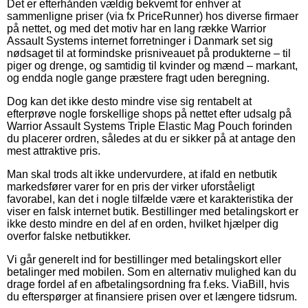
Det er efterhånden vældig bekvemt for enhver at
sammenligne priser (via fx PriceRunner) hos diverse firmaer
på nettet, og med det motiv har en lang række Warrior
Assault Systems internet forretninger i Danmark set sig
nødsaget til at formindske prisniveauet på produkterne – til
piger og drenge, og samtidig til kvinder og mænd – markant,
og endda nogle gange præstere fragt uden beregning.
Dog kan det ikke desto mindre vise sig rentabelt at
efterprøve nogle forskellige shops på nettet efter udsalg på
Warrior Assault Systems Triple Elastic Mag Pouch forinden
du placerer ordren, således at du er sikker på at antage den
mest attraktive pris.
Man skal trods alt ikke undervurdere, at ifald en netbutik
markedsfører varer for en pris der virker uforståeligt
favorabel, kan det i nogle tilfælde være et karakteristika der
viser en falsk internet butik. Bestillinger med betalingskort er
ikke desto mindre en del af en orden, hvilket hjælper dig
overfor falske netbutikker.
Vi går generelt ind for bestillinger med betalingskort eller
betalinger med mobilen. Som en alternativ mulighed kan du
drage fordel af en afbetalingsordning fra f.eks. ViaBill, hvis
du efterspørger at finansiere prisen over et længere tidsrum.