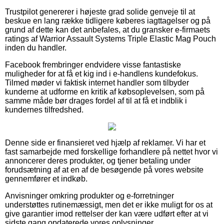
Trustpilot genererer i højeste grad solide genveje til at
beskue en lang række tidligere køberes iagttagelser og på
grund af dette kan det anbefales, at du gransker e-firmaets
ratings af Warrior Assault Systems Triple Elastic Mag Pouch
inden du handler.
Facebook frembringer endvidere visse fantastiske
muligheder for at få et kig ind i e-handlens kundefokus.
Tilmed møder vi faktisk internet handler som tilbyder
kunderne at udforme en kritik af købsoplevelsen, som på
samme måde bør drages fordel af til at få et indblik i
kundernes tilfredshed.
Denne side er finansieret ved hjælp af reklamer. Vi har et
fast samarbejde med forskellige forhandlere på nettet hvor vi
annoncerer deres produkter, og tjener betaling under
forudsætning af at en af de besøgende på vores website
gennemfører et indkøb.
Anvisninger omkring produkter og e-forretninger
understøttes rutinemæssigt, men det er ikke muligt for os at
give garantier imod rettelser der kan være udført efter at vi
sidste gang opdaterede vores oplysninger.