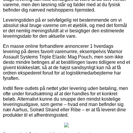
varerne, men den løsning står og falder med at du fysisk
befinder dig nærved netshoppens hjemsted.
Leveringstiden på er selvfølgelig ret bestemmende om vi
absolut skal bruge varerne om et øjeblik, og med det formål
er det nemlig meningsfuldt at vi besigtiger den estimerede
leveringsdato for den aktuelle vare.
En masse online forhandlere annoncerer 1 hverdags
levering på deres favorit varenumre, eksempelvis Warrior
Assault Systems Triple Elastic Mag Pouch, men som ikke
desto mindre betinges af at bestillingen laves tidligere end et
givent klokkeslæt, så at de højst sandsynligt kan nå at få
ordren ekspederet forud for at logistikmedarbejderne har
fyraften.
Indtil flere outlets på nettet yder levering uden betaling, men
ofte under forudsætning af at der handles for et konkret
beløb. Alternativt kunne du snuppe den mindst kostelige
leveringsudgave, som gerne – hvad end man befinder sig
nær Aarhus, Solrød Strand eller Ribe – er at få leveret dine
produkter til et afhentningssted.