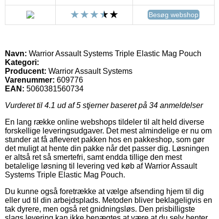
Besøg webshop
Navn:
Warrior Assault Systems Triple Elastic Mag Pouch
Kategori:
Producent:
Warrior Assault Systems
Varenummer:
609776
EAN:
5060381560734
Vurderet til
4.1
ud af 5 stjerner baseret på
34
anmeldelser
En lang række online webshops tildeler til alt held diverse
forskellige leveringsudgaver. Det mest almindelige er nu om
stunder at få afleveret pakken hos en pakkeshop, som gør
det muligt at hente din pakke når det passer dig. Løsningen
er altså ret så smertefri, samt endda tillige den mest
betalelige løsning til levering ved køb af Warrior Assault
Systems Triple Elastic Mag Pouch.
Du kunne også foretrække at vælge afsending hjem til dig
eller ud til din arbejdsplads. Metoden bliver beklageligvis en
tak dyrere, men også ret gnidningsløs. Den prisbilligste
slags levering kan ikke benægtes at være at du selv henter