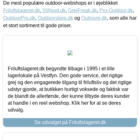
De mest populære outdoor-webshops er i øjeblikket
Friluftslageret.dk
,
55Nord.dk
,
GrejFreak.dk
,
Pro-Outdoor.dk
,
OutdoorPro.dk
,
Outdoorstore.dk
og
Outmore.dk
, som alle har
et stort sortiment til gode priser.
Friluftslageret.dk begyndte tilbage i 1995 i et lille
lagerlokale på Vestfyn. Den gode service, det rigtige
grej og den engagerede tilgang til friluftsliv og det rigtige
udstyr gjorde, at butikken hurtigt voksede og faktisk var
de blandt de allerførste, der kunne tilbyde deres kunder
at handle i en reel webshop. Klik her for at se deres
udvalg.
Se udvalget på Friluftslageret.dk