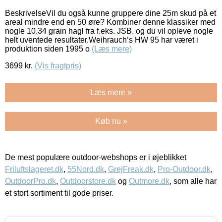
BeskrivelseVil du også kunne gruppere dine 25m skud på et
areal mindre end en 50 øre? Kombiner denne klassiker med
nogle 10.34 grain hagl fra f.eks. JSB, og du vil opleve nogle
helt uventede resultater.Weihrauch’s HW 95 har været i
produktion siden 1995 o
(Læs mere)
3699
kr.
(Vis fragtpris)
Læs mere »
Køb nu »
De mest populære outdoor-webshops er i øjeblikket
Friluftslageret.dk
,
55Nord.dk
,
GrejFreak.dk
,
Pro-Outdoor.dk
,
OutdoorPro.dk
,
Outdoorstore.dk
og
Outmore.dk
, som alle har
et stort sortiment til gode priser.