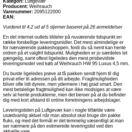
Kategori:
Luftgevær
Producent:
Weihrauch
Varenummer:
2095122000
EAN:
Vurderet til
4.2
ud af 5 stjerner baseret på
26
anmeldelser
En del internet outlets tildeler på nuværende tidspunkt en
række forskellige leveringsmidler. Det mest almindelige er
for nærværende pakkeshoppen, fordi du så nemt kan hente
ordren på et valgfrit tidspunkt. Muligheden er jo særdeles let
gængelig, samt oftest ligeledes den mest prisbevidste
leveringsmodel ved køb af Weihrauch HW 95 Luxus 4,5 mm.
Du burde ligeledes prøve at få pakken sendt hjem til dig
privat eller til adressen på dit arbejde. Fragtmuligheden
bliver ofte lidt dyrere, men ydermere i høj grad smart. Den
mest betalelige fragtmulighed kan ikke modsiges at være
selv at hente produkterne, men det beroer på at du befinder
dig med kort afstand til online forretningens arbejdslager.
Leveringstiden på Luftgevær kan i nogle tilfælde være
usædvanlig aktuel når man absolut skal bruge din pakke
fluks, og med det formål er det temmelig væsentligt at man
ser nærmere på den estimerede leveringstid ved den
aktuelle vare.