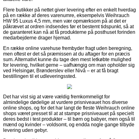
Flere butikker på nettet giver levering efter en enkelt hverdag
på en række af deres varenumre, eksempelvis Weihrauch
HW 95 Luxus 4,5 mm, men vær opmærksom på at det er
påkrævet at ordren indsendes før et bestemt tidspunkt, så at
de garanteret kan nå at få produkterne på posthuset forinden
medarbejderne drager hjemad.
En række online varehuse frembyder fragt uden beregning,
men oftest er det så præmissen at du aftager for en præcis
sum. Alternativt kunne du tage den mest letkøbte mulighed
for levering, hvilket gerne – uafhængig om man opholder sig
ved Helsingør, Brønderslev eller Nivå – er at få bragt
bestillingen til et udleveringssted.
Det har vist sig at være vældig fremkommeligt for
almindelige dødelige at vurdere prisniveauet hos diverse
online shops, og for det har langt de fleste Weihrauch online
shops været presset til at at stampe prisniveauet på specielt
deres bedst i test produkter – til børn og babyer, men også til
mænd og kvinder – voldsomt, og endda nogle gange tilbyde
levering uden gebyr.