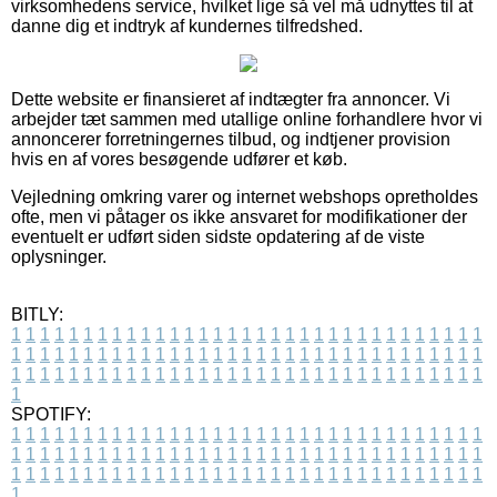
virksomhedens service, hvilket lige så vel må udnyttes til at
danne dig et indtryk af kundernes tilfredshed.
Dette website er finansieret af indtægter fra annoncer. Vi
arbejder tæt sammen med utallige online forhandlere hvor vi
annoncerer forretningernes tilbud, og indtjener provision
hvis en af vores besøgende udfører et køb.
Vejledning omkring varer og internet webshops opretholdes
ofte, men vi påtager os ikke ansvaret for modifikationer der
eventuelt er udført siden sidste opdatering af de viste
oplysninger.
BITLY:
1
1
1
1
1
1
1
1
1
1
1
1
1
1
1
1
1
1
1
1
1
1
1
1
1
1
1
1
1
1
1
1
1
1
1
1
1
1
1
1
1
1
1
1
1
1
1
1
1
1
1
1
1
1
1
1
1
1
1
1
1
1
1
1
1
1
1
1
1
1
1
1
1
1
1
1
1
1
1
1
1
1
1
1
1
1
1
1
1
1
1
1
1
1
1
1
1
1
1
1
SPOTIFY:
1
1
1
1
1
1
1
1
1
1
1
1
1
1
1
1
1
1
1
1
1
1
1
1
1
1
1
1
1
1
1
1
1
1
1
1
1
1
1
1
1
1
1
1
1
1
1
1
1
1
1
1
1
1
1
1
1
1
1
1
1
1
1
1
1
1
1
1
1
1
1
1
1
1
1
1
1
1
1
1
1
1
1
1
1
1
1
1
1
1
1
1
1
1
1
1
1
1
1
1