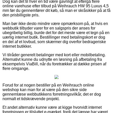
Dog kan det til hver en tid være gavnligt at eftergå flere
online varehuse efter tilbud på Weihrauch HW 95 Luxus 4,5
mm før du gennemfører dit køb, så man er skråsikker på at få
den prisbilligste pris.
Man bør ikke desto mindre være opmærksom på, at hvis en
webbutik tilbyder varer for en salgspris der anses for
ubegribelig billig, burde det for det meste være et tegn på en
uærlig internet butik. Bestillinger med betalingskort er dog
en del af et lovbud, som skærmer dig overfor bedrageriske
internet butikker.
Vi tilråder generelt betalinger med kort eller mobilbetaling.
Alternativt kunne du udnytte en løsning på afbetaling fra
eksempelvis ViaBill, når du foretrækker at dække prisen af
flere omgange.
Forud for at nogen bestiller på en Weihrauch online
webshop kan man for at være på den sikre side
gennemlæse webbutikkens forretningsvilkår, det er dog
normalt et tidskrævende projekt.
Et andet alternativ kunne være at kigge hvorvidt internet
forretningen er tilsluttet e-mærket, fordi det længe har været