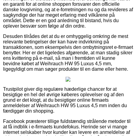
en garanti for at online shoppen forsvarer den officielle
danske lovgivning, og at e-forretningen nu og da revideres af
sagkyndige der har meget erfaring med vilkårene på
området. Dette er en god anledning til bistand, hvis du
oplever besvær som følge af din ordre.
Desuden tilrådes det at du er omhyggelig omkring de mest
relevante betingelser der kan have indvirkning på
transaktionen, som eksempelvis den ombytningsret e-firmaet
benytter. Her er det ligeledes afgørende, at man stadig sikrer
ens kvittering på e-mail, så man i fremtiden vil kunne
bevidne købet af Weihrauch HW 95 Luxus 4,5 mm,
ligegyldigt om man søger produkter til en dame eller herre.
Trustpilot giver dig regulære hæderlige chancer for at
besigtige en hel del øvrige køberes oplevelser og af den
grund er det klogt, at du besigtiger online firmaets
anmeldelser af Weihrauch HW 95 Luxus 4,5 mm inden du
færdiggør din shopping.
Facebook præsterer tillige fuldstændig strålende metoder til
at få indblik i e-firmaets kundefokus. Herinde ser vi mange
internet selskaber hvor kunder kan levere en anmeldelse af