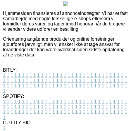
Hjemmesiden finansieres af annonceindtægter. Vi har et fast
samarbejde med nogle forskellige e-shops eftersom vi
formidler deres varer, og tager imod honorar når de brugere
vi sender videre udfører en bestilling.
Orientering angående produkter og online forretninger
ajourføres jævnligt, men vi ønsker ikke at tage ansvar for
forandringer der kan være iværksat siden sidste opdatering
af de viste data.
BITLY:
1
1
1
1
1
1
1
1
1
1
1
1
1
1
1
1
1
1
1
1
1
1
1
1
1
1
1
1
1
1
1
1
1
1
1
1
1
1
1
1
1
1
1
1
1
1
1
1
1
1
1
1
1
1
1
1
1
1
1
1
1
1
1
1
1
1
1
1
1
1
1
1
1
1
1
1
1
1
1
1
1
1
1
1
1
1
1
1
1
1
1
1
1
1
1
1
1
1
1
1
SPOTIFY:
1
1
1
1
1
1
1
1
1
1
1
1
1
1
1
1
1
1
1
1
1
1
1
1
1
1
1
1
1
1
1
1
1
1
1
1
1
1
1
1
1
1
1
1
1
1
1
1
1
1
1
1
1
1
1
1
1
1
1
1
1
1
1
1
1
1
1
1
1
1
1
1
1
1
1
1
1
1
1
1
1
1
1
1
1
1
1
1
1
1
1
1
1
1
1
1
1
1
1
1
CUTTLY BIO:
1