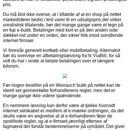
pris.
Du må blot ikke overse, at i tilfælde af at en shop på nettet
markedsfører bedst i test varer til en udsalgspris der virker
urealistisk tiltalende, bør det mange gange være et tegn på
en fup e-butik. Betalinger med kort er på den anden side
dækket ind under en orden, der sikrer folk imod svindlende
internet firmaer.
Vi foreslår generelt kortkøb eller mobilbetaling. Alternativt
bør du overveje en afbetalingsløsning fra fx ViaBill, for så
vidt du har i sinde at betale betalingen over et længere
tidsrum.
Før nogen bestiller på en Weirauch butik på nettet kan de
ideelt set gennemløbe forhandlerens regler, men det er
mange gange ikke videre spændende.
En nemmere løsning kan derfor være at tjekke hvorvidt
internet selskabet er medlem af e-mærke ordningen, da det
skulle være en angivelse af at e-forhandleren føjer de
opstillede regler, og at e-firmaet jævnligt efterses af
fagmænd der forstår bestemmelserne på området. Det giver