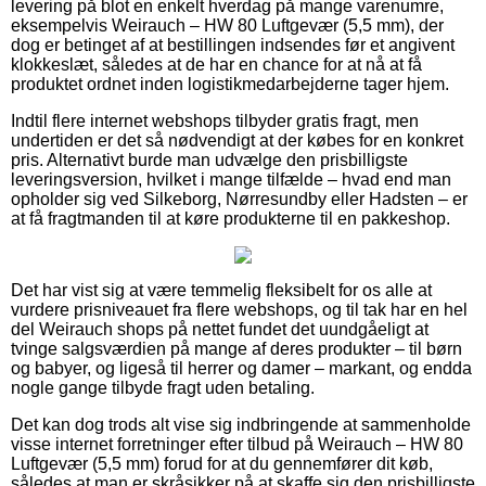
levering på blot en enkelt hverdag på mange varenumre,
eksempelvis Weirauch – HW 80 Luftgevær (5,5 mm), der
dog er betinget af at bestillingen indsendes før et angivent
klokkeslæt, således at de har en chance for at nå at få
produktet ordnet inden logistikmedarbejderne tager hjem.
Indtil flere internet webshops tilbyder gratis fragt, men
undertiden er det så nødvendigt at der købes for en konkret
pris. Alternativt burde man udvælge den prisbilligste
leveringsversion, hvilket i mange tilfælde – hvad end man
opholder sig ved Silkeborg, Nørresundby eller Hadsten – er
at få fragtmanden til at køre produkterne til en pakkeshop.
Det har vist sig at være temmelig fleksibelt for os alle at
vurdere prisniveauet fra flere webshops, og til tak har en hel
del Weirauch shops på nettet fundet det uundgåeligt at
tvinge salgsværdien på mange af deres produkter – til børn
og babyer, og ligeså til herrer og damer – markant, og endda
nogle gange tilbyde fragt uden betaling.
Det kan dog trods alt vise sig indbringende at sammenholde
visse internet forretninger efter tilbud på Weirauch – HW 80
Luftgevær (5,5 mm) forud for at du gennemfører dit køb,
således at man er skråsikker på at skaffe sig den prisbilligste