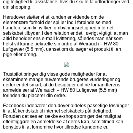
dig lejlighed til assistance, hvis du skulle få udfordringer ved
din shopping.
Herudover støtter vi at kunden er vidende om de
elementære forhold der spiller ind i forbindelse med
handlen, som fx hvilken ombytningsrettighed internet
selskabet tilbyder. I den relation er det i øvrigt vigtigt, at man
altid beholder ens e-mail kvittering, således man når som
helst vil kunne bekræfte sin ordre af Weirauch – HW 80
Luftgevær (5,5 mm), uanset om du søger et produkt til en
pige eller dreng.
Trustpilot bringer dig visse gode muligheder for at
eksaminere mange nuværende brugeres vurderinger og
derfor er det smart, at du besigtiger online forhandlerens
anmeldelser af Weirauch – HW 80 Luftgevær (5,5 mm)
forinden du placerer din ordre.
Facebook indebærer derudover aldeles passelige løsninger
til at få kendskab til internet selskabets pålidelighed.
Foruden det ses en række e-shops som gør det muligt at
offentliggøre en anmeldelse af deres køb, som tilmed kan
benyttes til at fornemme hvor tilfredse kunderne er.