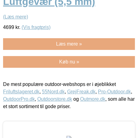
Luftgevær (5,5 mm)
(Læs mere)
4699
kr.
(Vis fragtpris)
Læs mere »
Køb nu »
De mest populære outdoor-webshops er i øjeblikket
Friluftslageret.dk
,
55Nord.dk
,
GrejFreak.dk
,
Pro-Outdoor.dk
,
OutdoorPro.dk
,
Outdoorstore.dk
og
Outmore.dk
, som alle har
et stort sortiment til gode priser.