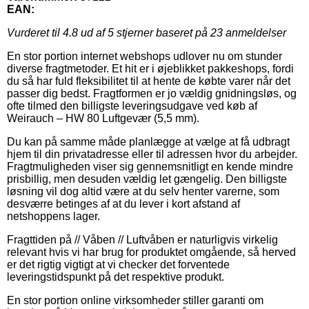
EAN:
Vurderet til
4.8
ud af 5 stjerner baseret på
23
anmeldelser
En stor portion internet webshops udlover nu om stunder
diverse fragtmetoder. Et hit er i øjeblikket pakkeshops, fordi
du så har fuld fleksibilitet til at hente de købte varer når det
passer dig bedst. Fragtformen er jo vældig gnidningsløs, og
ofte tilmed den billigste leveringsudgave ved køb af
Weirauch – HW 80 Luftgevær (5,5 mm).
Du kan på samme måde planlægge at vælge at få udbragt
hjem til din privatadresse eller til adressen hvor du arbejder.
Fragtmuligheden viser sig gennemsnitligt en kende mindre
prisbillig, men desuden vældig let gængelig. Den billigste
løsning vil dog altid være at du selv henter varerne, som
desværre betinges af at du lever i kort afstand af
netshoppens lager.
Fragttiden på // Våben // Luftvåben er naturligvis virkelig
relevant hvis vi har brug for produktet omgående, så herved
er det rigtig vigtigt at vi checker det forventede
leveringstidspunkt på det respektive produkt.
En stor portion online virksomheder stiller garanti om