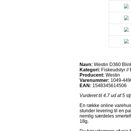
Navn:
Westin D360 Blink
Kategori:
Fiskeudstyr //
Producent:
Westin
Varenummer:
1049-449
EAN:
1548345614506
Vurderet til
4.7
ud af 5 st
En række online varehuse
stunder levering til en 
nemlig særdeles smertefr
18g.