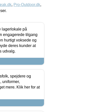
eak.dk
,
Pro-Outdoor.dk
,
iser.
le lagerlokale på
den engagerede tilgang
kken hurtigt voksede og
lbyde deres kunder at
s udvalg.
tsfolk, spejdere og
 uniformer,
et mere. Klik her for at