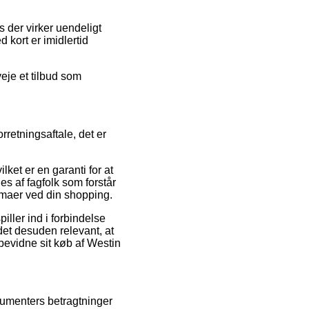
is der virker uendeligt
 kort er imidlertid
eje et tilbud som
retningsaftale, det er
lket er en garanti for at
es af fagfolk som forstår
mmaer ved din shopping.
ller ind i forbindelse
 det desuden relevant, at
bevidne sit køb af Westin
nsumenters betragtninger