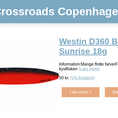
rossroads Copenhag
Westin D360 Bl
Sunrise 18g
Information:Mange flotte farverF
kystfiskeri
(Læs mere)
50
kr.
(Vis fragtpris)
Læs mere »
Kø