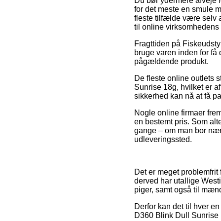
Du bør ydermere afveje for
for det meste en smule me
fleste tilfælde være sel
til online virksomhedens
Fragttiden på Fiskeudsty
bruge varen inden for få 
pågældende produkt.
De fleste online outlets 
Sunrise 18g, hvilket er 
sikkerhed kan nå at få p
Nogle online firmaer fre
en bestemt pris. Som alte
gange – om man bor nær Hø
udleveringssted.
Det er meget problemfrit 
derved har utallige Westi
piger, samt også til mæn
Derfor kan det til hver en
D360 Blink Dull Sunrise 1