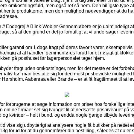
 og imod at få varerne bragt hjem til dig selv eller til når du er
re omkostningsfuld, men også ret så nem. Den billigste type af 
v at hente produkterne, men den mulighed nødvendiggør at du ha
 adresse.
r // Endegrej // Blink-Wobler-Gennemløbere er jo ualmindeligt a
dage, så af den grund er det jo fornuftigt at vi undersøger leverin
stiller garanti om 1 dags fragt på deres favorit varer, eksempelvi
afhængig af at handlen gemmenføres forud for et nøjagtigt klokk
akken på posthuset før lagerpersonalet tager hjem.
mbyder fragt uden omkostninger, men for det meste er det forbeho
rnativ bør man beslutte sig for den mest prisbevidste mulighed 
rsholm, Aabenraa eller Brande – er at få fragtfirmaet til at leve
for forbrugerne at søge information om priser hos forskellige int
n online firmaer set sig tvunget til at nedsætte prisniveauet på v
d og kvinder – helt i bund, og endda nogle gange tilbyde leveri
 tid vise sig udbytterigt at analysere nogle få butikker på nettet e
8g forud for at du gennemfører din bestilling, således at du er 