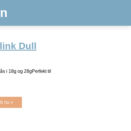
en
ink Dull
ås i 18g og 28gPerfekt til
b nu »