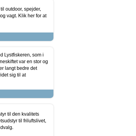
il outdoor, spejder,
 og vagt. Klik her for at
d Lystfiskeren, som i
neskiftet var en stor og
r langt bedre det
et sig til at
r til den kvalitets
dstyr til friluftslivet,
udvalg.