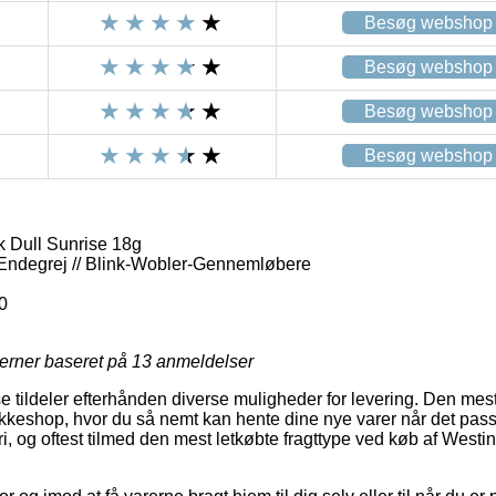
Besøg webshop
Besøg webshop
Besøg webshop
Besøg webshop
 Dull Sunrise 18g
 Endegrej // Blink-Wobler-Gennemløbere
0
jerner baseret på
13
anmeldelser
 tildeler efterhånden diverse muligheder for levering. Den me
pakkeshop, hvor du så nemt kan hente dine nye varer når det pass
i, og oftest tilmed den mest letkøbte fragttype ved køb af Westi