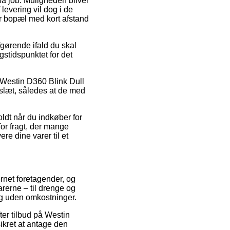
 på job. Muligheden bliver
levering vil dog i de
r bopæl med kort afstand
fgørende ifald du skal
gstidspunktet for det
s Westin D360 Blink Dull
eslæt, således at de med
ldt når du indkøber for
for fragt, der mange
re dine varer til et
ernet foretagender, og
arerne – til drenge og
ng uden omkostninger.
fter tilbud på Westin
sikret at antage den