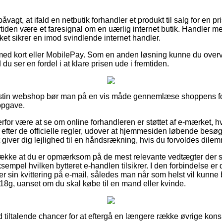
vagt, at ifald en netbutik forhandler et produkt til salg for en pr
rtiden være et faresignal om en uærlig internet butik. Handler med
lket sikrer en imod svindlende internet handler.
 med kort eller MobilePay. Som en anden løsning kunne du overv
 du ser en fordel i at klare prisen ude i fremtiden.
Westin webshop bør man på en vis måde gennemlæse shoppens for
opgave.
rfor være at se om online forhandleren er støttet af e-mærket, hvi
 efter de officielle regler, udover at hjemmesiden løbende besøg
 giver dig lejlighed til en håndsrækning, hvis du forvoldes dile
række at du er opmærksom på de mest relevante vedtægter der spi
sempel hvilken bytteret e-handlen tilsikrer. I den forbindelse er
 sin kvittering på e-mail, således man når som helst vil kunne 
18g, uanset om du skal købe til en mand eller kvinde.
tid tiltalende chancer for at eftergå en længere række øvrige ko