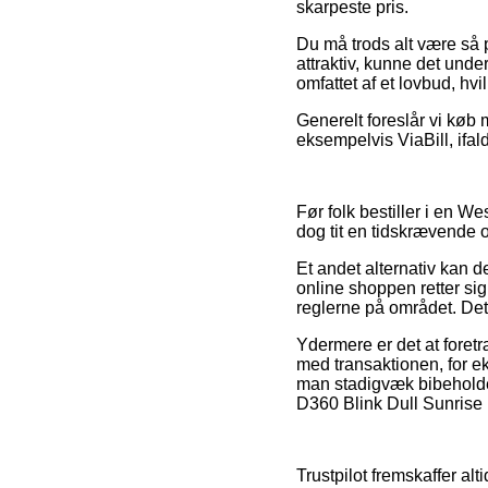
skarpeste pris.
Du må trods alt være så på
attraktiv, kunne det unde
omfattet af et lovbud, hvi
Generelt foreslår vi køb
eksempelvis ViaBill, ifald
Før folk bestiller i en 
dog tit en tidskrævende 
Et andet alternativ kan de
online shoppen retter sig
reglerne på området. Det
Ydermere er det at foret
med transaktionen, for ek
man stadigvæk bibeholder
D360 Blink Dull Sunrise 
Trustpilot fremskaffer al