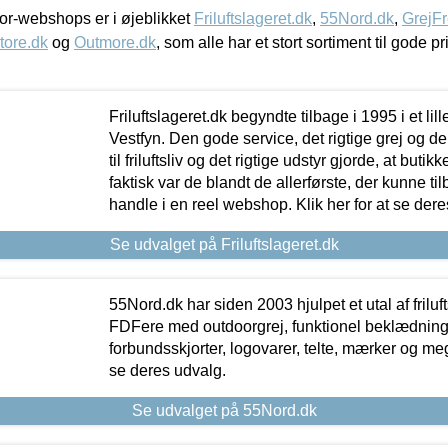
r-webshops er i øjeblikket
Friluftslageret.dk
,
55Nord.dk
,
GrejFr
tore.dk
og
Outmore.dk
, som alle har et stort sortiment til gode pr
Friluftslageret.dk begyndte tilbage i 1995 i et lil
Vestfyn. Den gode service, det rigtige grej og 
til friluftsliv og det rigtige udstyr gjorde, at buti
faktisk var de blandt de allerførste, der kunne ti
handle i en reel webshop. Klik her for at se dere
Se udvalget på Friluftslageret.dk
55Nord.dk har siden 2003 hjulpet et utal af friluf
FDFere med outdoorgrej, funktionel beklædning,
forbundsskjorter, logovarer, telte, mærker og meg
se deres udvalg.
Se udvalget på 55Nord.dk