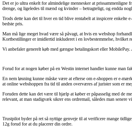
Det er jo ultra enkelt for almindelige mennesker at prissammenligne fr
drenge, og ligeledes til mænd og kvinder – betragteligt, og endda nog
Trods dette kan det til hver en tid blive rentabelt at inspicere enkel
bedste pris.
Man må lige meget hvad være så påvagt, at hvis en webshop forhandler p
Kortbestillinger er imidlertid inkluderet i en lovbestemmelse, hvilket 
Vi anbefaler generelt køb med gængse betalingskort eller MobilePay. Al
Forud for at nogen køber på en Westin internet handler kunne man fakti
En nem løsning kunne måske være at efterse om e-shoppen er e-mærke 
at online webshoppen fra tid til anden overværes af jurister som er m
Foruden dette kan det være til hjælp at køber er påpasselig med de me
relevant, at man stadigvæk sikrer ens ordremail, således man senere 
Trustpilot byder på ret så nyttige genveje til at verificere mange tid
12g forud for at du placerer din ordre.