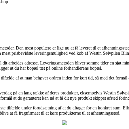
shop
etoder. Den mest populære er lige nu at få leveret til et afhentningssted
en mest prisbevidste leveringsmulighed ved køb af Westin Sølvpilen Bl
r til dit arbejdes adresse. Leveringsmetoden bliver somme tider en sjat m
ggør at du har bopæl tæt på online forhandlerens bopæl.
 tilfælde af at man behøver ordren inden for kort tid, så med det formål 
kelt hverdag på en lang række af deres produkter, eksempelvis Westin S
 formål at de garanteret kan nå at få dit nye produkt skippet afsted forin
ste tilfælde under forudsætning af at du aftager for en konkret sum. Ell
e at få fragtfirmaet til at køre produkterne til et afhentningssted.