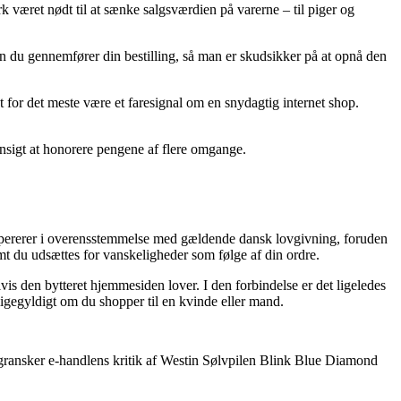
k været nødt til at sænke salgsværdien på varerne – til piger og
den du gennemfører din bestilling, så man er skudsikker på at opnå den
t for det meste være et faresignal om en snydagtig internet shop.
hensigt at honorere pengene af flere omgange.
 opererer i overensstemmelse med gældende dansk lovgivning, foruden
mt du udsættes for vanskeligheder som følge af din ordre.
s den bytteret hjemmesiden lover. I den forbindelse er det ligeledes
igegyldigt om du shopper til en kvinde eller mand.
du gransker e-handlens kritik af Westin Sølvpilen Blink Blue Diamond