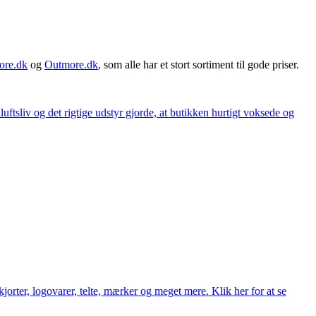
ore.dk
og
Outmore.dk
, som alle har et stort sortiment til gode priser.
iluftsliv og det rigtige udstyr gjorde, at butikken hurtigt voksede og
orter, logovarer, telte, mærker og meget mere. Klik her for at se