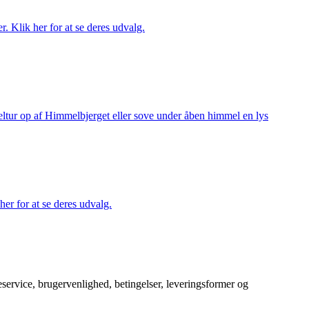
r. Klik her for at se deres udvalg.
keltur op af Himmelbjerget eller sove under åben himmel en lys
her for at se deres udvalg.
service, brugervenlighed, betingelser, leveringsformer og