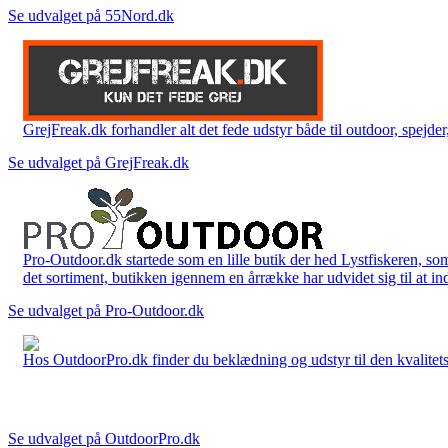
Se udvalget på 55Nord.dk
GrejFreak.dk forhandler alt det fede udstyr både til outdoor, spejder, 
Se udvalget på GrejFreak.dk
Pro-Outdoor.dk startede som en lille butik der hed Lystfiskeren, so
det sortiment, butikken igennem en årrække har udvidet sig til at in
Se udvalget på Pro-Outdoor.dk
Hos OutdoorPro.dk finder du beklædning og udstyr til den kvalitets bev
Se udvalget på OutdoorPro.dk