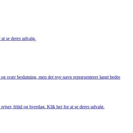
r at se deres udvalg.
or og svær beslutning, men det nye navn repræsenterer langt bedre
rejser, fritid og hverdag. Klik her for at se deres udvalg.