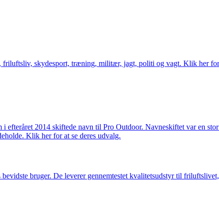
friluftsliv, skydesport, træning, militær, jagt, politi og vagt. Klik her fo
m i efteråret 2014 skiftede navn til Pro Outdoor. Navneskiftet var en st
deholde. Klik her for at se deres udvalg.
idste bruger. De leverer gennemtestet kvalitetsudstyr til friluftslivet, 