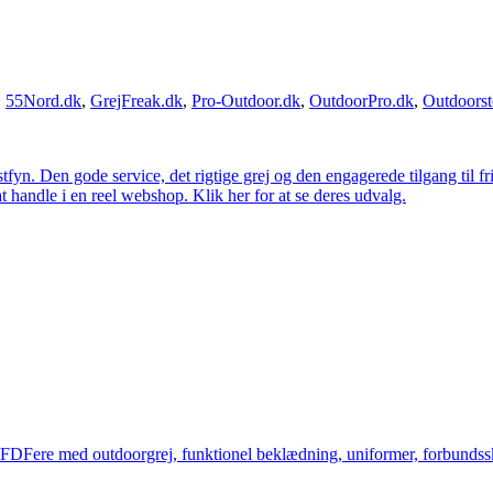
,
55Nord.dk
,
GrejFreak.dk
,
Pro-Outdoor.dk
,
OutdoorPro.dk
,
Outdoorst
estfyn. Den gode service, det rigtige grej og den engagerede tilgang til fr
at handle i en reel webshop. Klik her for at se deres udvalg.
og FDFere med outdoorgrej, funktionel beklædning, uniformer, forbundsskj