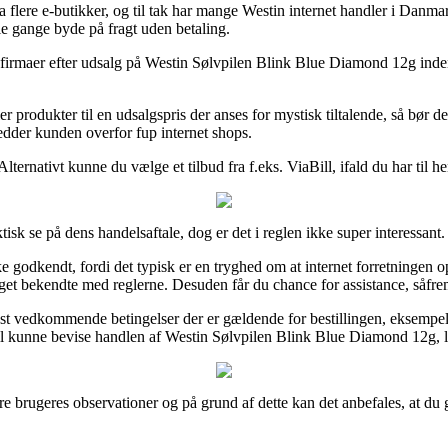
a flere e-butikker, og til tak har mange Westin internet handler i Danmar
le gange byde på fragt uden betaling.
te e-firmaer efter udsalg på Westin Sølvpilen Blink Blue Diamond 12g in
rodukter til en udsalgspris der anses for mystisk tiltalende, så bør de
redder kunden overfor fup internet shops.
ternativt kunne du vælge et tilbud fra f.eks. ViaBill, ifald du har til 
sk se på dens handelsaftale, dog er det i reglen ikke super interessant.
godkendt, fordi det typisk er en tryghed om at internet forretningen
eget bekendte med reglerne. Desuden får du chance for assistance, såfre
st vedkommende betingelser der er gældende for bestillingen, eksempelvi
vil kunne bevise handlen af Westin Sølvpilen Blink Blue Diamond 12g, l
ligere brugeres observationer og på grund af dette kan det anbefales, at 