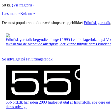
50
kr.
(Vis fragtpris)
Læs mere »
Køb nu »
De mest populære outdoor-webshops er i øjeblikket
Friluftslageret.dk
Friluftslageret.dk begyndte tilbage i 1995 i et lille lagerlokale på V
faktisk var de blandt de allerførste, der kunne tilbyde deres kunder 
Se udvalget på Friluftslageret.dk
55Nord.dk har siden 2003 hjulpet et utal af friluftsfolk, spejdere 
deres udvalg.