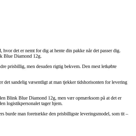
, hvor det er nemt for dig at hente din pakke når det passer dig.
ink Blue Diamond 12g.
indre prisbillig, men desuden rigtig bekvem. Den mest letkøbte
er det sandelig væsentligt at man tjekker tidshorisonten for levering
ølvpilen Blink Blue Diamond 12g, men vær opmærksom på at det er
den logistikpersonalet tager hjem.
ers burde man foretrække den prisbilligste leveringsmodel, som tit –