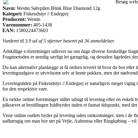
Besøg web
Navn:
Westin Sølvpilen Blink Blue Diamond 12g
Kategori:
Fiskeudstyr // Endegrej
Producent:
Westin
Varenummer:
405-1438
EAN:
1580224473603
Vurderet til
3.9
ud af 5 stjerner baseret på
36
anmeldelser
Adskillige e-forretninger udlover nu om dage diverse forskellige fragtm
Fragtmetoden er nemlig særligt let gængelig, og desuden ligeledes d
Du kan alternativt planlægge at få ordren leveret til hvor du bor elle
leveringsudgave er utvivlsomt selv at hente pakken, men det nødvendi
Leveringstiden på Fiskeudstyr // Endegrej er naturligvis meget vigtig i
for den respektive vare.
En række online forretninger stiller udsigt til levering efter en en
påkrævet at bestillingen fuldbyrdes inden et fastsat tidspunkt, med det
Visse online outlets byder på levering uden omkostninger, men i de fle
uafhængig om man bor tæt på Vejle, Aabenraa eller Ringkøbing – vil bliv