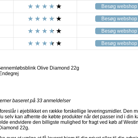
Besøg webshop
Besøg webshop
Besøg webshop
Besøg webshop
ennemløbsblink Olive Diamond 22g
 Endegrej
jerner baseret på
33
anmeldelser
oreslår i øjeblikket en række forskellige leveringsmidler. Den m
 selv kan afhente de købte produkter når det passer ind i din ka
fælde endvidere den billigste mulighed for fragt ved køb af Wes
Diamond 22g.