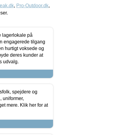
eak.dk
,
Pro-Outdoor.dk
,
iser.
le lagerlokale på
den engagerede tilgang
kken hurtigt voksede og
lbyde deres kunder at
s udvalg.
tsfolk, spejdere og
 uniformer,
et mere. Klik her for at