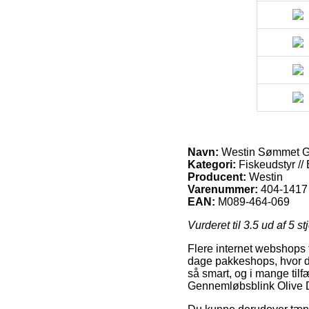
Navn:
Westin Sømmet G
Kategori:
Fiskeudstyr //
Producent:
Westin
Varenummer:
404-1417
EAN:
M089-464-069
Vurderet til
3.5
ud af 5 st
Flere internet webshops f
dage pakkeshops, hvor du
så smart, og i mange til
Gennemløbsblink Olive 