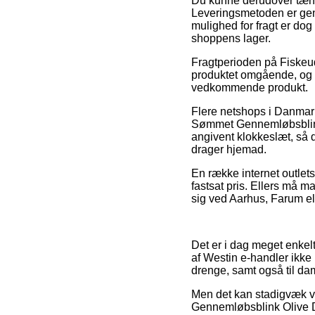
Du kunne derudover tænke 
Leveringsmetoden er genn
mulighed for fragt er dog
shoppens lager.
Fragtperioden på Fiskeuds
produktet omgående, og i 
vedkommende produkt.
Flere netshops i Danmar
Sømmet Gennemløbsblink 
angivent klokkeslæt, så d
drager hjemad.
En række internet outlets
fastsat pris. Ellers må m
sig ved Aarhus, Farum elle
Det er i dag meget enkelt 
af Westin e-handler ikke
drenge, samt også til da
Men det kan stadigvæk vi
Gennemløbsblink Olive D