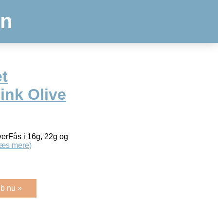
en
t
nk Olive
rverFås i 16g, 22g og
Læs mere)
b nu »