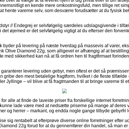
over at vælge at få leveret hjem til dig privat eller til din arbe
emsnitligt en kende mere omkostningsfuld, men tillige ret sim
 at hente varerne selv, som desværre forudsætter at du fysisk be
tyr // Endegrej er selvfølgelig særdeles udslagsgivende i tilfæl
det øjemed er det selvfølgelig vigtigt at du efterser den forvente
k byder på levering på næste hverdag på massevis af varer, ek
Olive Diamond 22g, som alligevel er afhængig af at bestilling
e med sikkerhed kan nå at få ordren hen til fragtfirmaet forind
 garanterer levering uden gebyr, men oftest er det så præmissen
an gribe den mest betalelige fragtform, hvilket i de fleste tilfæl
r Jyllinge – vil blive at få fragtmanden til at bringe varerne til 
for alle at finde de laveste priser fra forskellige internet forret
 kunne lade være med at nedsætte priserne på mange af deres var
mer og herrer – markant, og endda nogle gange tilbyde gebyrfri l
se sig rentabelt at efterprøve diverse online forretninger efte
iamond 22g forud for at du gennemfører din handel, så man er 