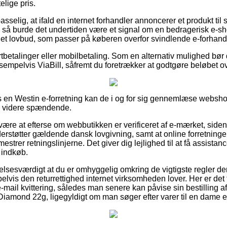
lige pris.
selig, at ifald en internet forhandler annoncerer et produkt til 
d, så burde det undertiden være et signal om en bedragerisk e-
t i et lovbud, som passer på køberen overfor svindlende e-forhand
ortbetalinger eller mobilbetaling. Som en alternativ mulighed bør
ksempelvis ViaBill, såfremt du foretrækker at godtgøre beløbet 
s en Westin e-forretning kan de i og for sig gennemlæse websho
ke videre spændende.
re at efterse om webbutikken er verificeret af e-mærket, siden 
erstøtter gældende dansk lovgivning, samt at online forretninge
trer retningslinjerne. Det giver dig lejlighed til at få assistanc
 indkøb.
elsesværdigt at du er omhyggelig omkring de vigtigste regler der
lvis den returrettighed internet virksomheden lover. Her er det t
-mail kvittering, således man senere kan påvise sin bestilling
amond 22g, ligegyldigt om man søger efter varer til en dame el