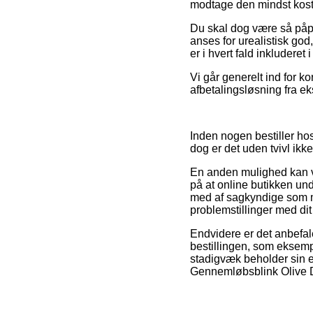
modtage den mindst koste
Du skal dog være så påpas
anses for urealistisk go
er i hvert fald inkludere
Vi går generelt ind for k
afbetalingsløsning fra e
Inden nogen bestiller ho
dog er det uden tvivl ik
En anden mulighed kan væ
på at online butikken und
med af sagkyndige som mes
problemstillinger med dit
Endvidere er det anbefal
bestillingen, som eksempe
stadigvæk beholder sin e
Gennemløbsblink Olive Di