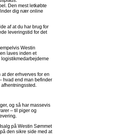
jdsplads.
pel. Den mest letkøbte
finder dig nær online
de af at du har brug for
de leveringstid for det
sempelvis Westin
en laves inden et
en logistikmedarbejderne
 at der erhverves for en
de – hvad end man befinder
et afhentningssted.
ninger, og så har massevis
er – til piger og
evering.
r udsalg på Westin Sømmet
på den sikre side med at