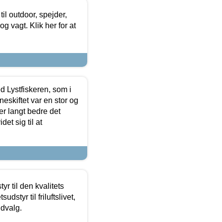
il outdoor, spejder,
 og vagt. Klik her for at
d Lystfiskeren, som i
neskiftet var en stor og
r langt bedre det
et sig til at
r til den kvalitets
dstyr til friluftslivet,
udvalg.