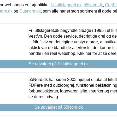
r-webshops er i øjeblikket
Friluftslageret.dk
,
55Nord.dk
,
GrejFr
tore.dk
og
Outmore.dk
, som alle har et stort sortiment til gode pr
Friluftslageret.dk begyndte tilbage i 1995 i et lil
Vestfyn. Den gode service, det rigtige grej og 
til friluftsliv og det rigtige udstyr gjorde, at buti
faktisk var de blandt de allerførste, der kunne ti
handle i en reel webshop. Klik her for at se dere
Se udvalget på Friluftslageret.dk
55Nord.dk har siden 2003 hjulpet et utal af friluf
FDFere med outdoorgrej, funktionel beklædning,
forbundsskjorter, logovarer, telte, mærker og meg
se deres udvalg.
Se udvalget på 55Nord.dk