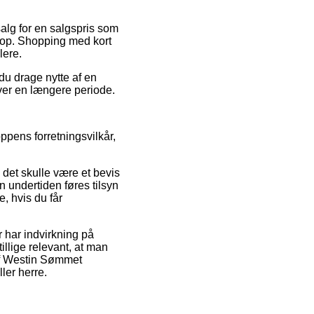
salg for en salgspris som
shop. Shopping med kort
lere.
 du drage nytte af en
over en længere periode.
ppens forretningsvilkår,
det skulle være et bevis
n undertiden føres tilsyn
e, hvis du får
 har indvirkning på
illige relevant, at man
 af Westin Sømmet
ler herre.