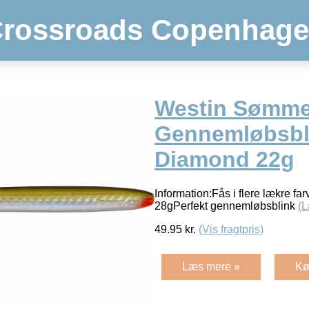
rossroads Copenhag
Westin Sømme
Gennemløbsbli
Diamond 22g
Information:Fås i flere lækre fa
28gPerfekt gennemløbsblink
(
49.95
kr.
(Vis fragtpris)
Læs mere »
Kø