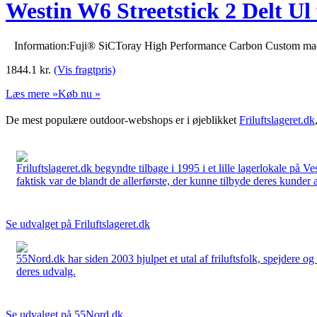
Westin W6 Streetstick 2 Delt Ul 
Information:Fuji® SiCToray High Performance Carbon Custom ma
1844.1
kr.
(Vis fragtpris)
Læs mere »
Køb nu »
De mest populære outdoor-webshops er i øjeblikket
Friluftslageret.dk
Friluftslageret.dk begyndte tilbage i 1995 i et lille lagerlokale på V
faktisk var de blandt de allerførste, der kunne tilbyde deres kunder 
Se udvalget på Friluftslageret.dk
55Nord.dk har siden 2003 hjulpet et utal af friluftsfolk, spejdere 
deres udvalg.
Se udvalget på 55Nord.dk