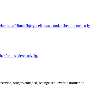
keltur op af Himmelbjerget eller sove under åben himmel en lys
her for at se deres udvalg.
service, brugervenlighed, betingelser, leveringsformer og