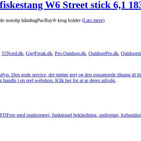
fiskestang W6 Street stick 6,1 1
de nonslip håndtagPacBay® krog holder
(Læs mere)
,
55Nord.dk
,
GrejFreak.dk
,
Pro-Outdoor.dk
,
OutdoorPro.dk
,
Outdoorst
estfyn. Den gode service, det rigtige grej og den engagerede tilgang til fr
at handle i en reel webshop. Klik her for at se deres udvalg.
og FDFere med outdoorgrej, funktionel beklædning, uniformer, forbundsskj