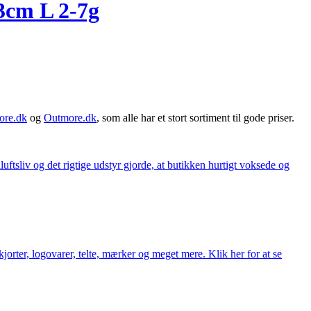
83cm L 2-7g
ore.dk
og
Outmore.dk
, som alle har et stort sortiment til gode priser.
iluftsliv og det rigtige udstyr gjorde, at butikken hurtigt voksede og
orter, logovarer, telte, mærker og meget mere. Klik her for at se