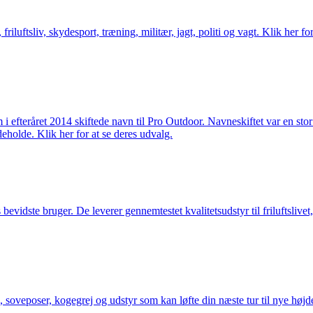
friluftsliv, skydesport, træning, militær, jagt, politi og vagt. Klik her fo
m i efteråret 2014 skiftede navn til Pro Outdoor. Navneskiftet var en st
deholde. Klik her for at se deres udvalg.
idste bruger. De leverer gennemtestet kvalitetsudstyr til friluftslivet, 
 soveposer, kogegrej og udstyr som kan løfte din næste tur til nye højde