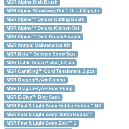
MSR Alpine Dish Brush
MSR Alpine StowAway Pot 1.1L – bålgryde
MSR Alpine™ Deluxe Cutting Board
MSR Alpine™ Deluxe Kitchen Set
MSR Alpine™ Dish Brush/Scraper
MSR Annual Maintenance Kit
MSR Beta™ Science Snow Saw
MSR Cable Snow Picket, 52 cm
MSR CamRing™ Cord Tensioners, 2 pcs
MSR DragonFlyÂ® Combo
MSR DragonFlyÂ® Fuel Pump
MSR E-Bivy™ Bivy Sack
MSR Fast & Light Body Hubba Hubba™ NX
MSR Fast & Light Body Mutha Hubba™
MSR Fast & Light Body Zoic™ 1