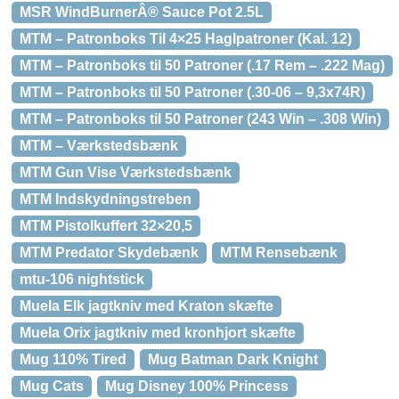
MSR WindBurnerÂ® Sauce Pot 2.5L
MTM – Patronboks Til 4×25 Haglpatroner (Kal. 12)
MTM – Patronboks til 50 Patroner (.17 Rem – .222 Mag)
MTM – Patronboks til 50 Patroner (.30-06 – 9,3x74R)
MTM – Patronboks til 50 Patroner (243 Win – .308 Win)
MTM – Værkstedsbænk
MTM Gun Vise Værkstedsbænk
MTM Indskydningstreben
MTM Pistolkuffert 32×20,5
MTM Predator Skydebænk
MTM Rensebænk
mtu-106 nightstick
Muela Elk jagtkniv med Kraton skæfte
Muela Orix jagtkniv med kronhjort skæfte
Mug 110% Tired
Mug Batman Dark Knight
Mug Cats
Mug Disney 100% Princess