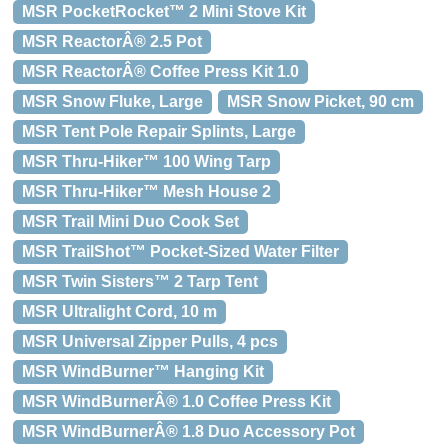
MSR PocketRocket™ 2 Mini Stove Kit
MSR ReactorÂ® 2.5 Pot
MSR ReactorÂ® Coffee Press Kit 1.0
MSR Snow Fluke, Large
MSR Snow Picket, 90 cm
MSR Tent Pole Repair Splints, Large
MSR Thru-Hiker™ 100 Wing Tarp
MSR Thru-Hiker™ Mesh House 2
MSR Trail Mini Duo Cook Set
MSR TrailShot™ Pocket-Sized Water Filter
MSR Twin Sisters™ 2 Tarp Tent
MSR Ultralight Cord, 10 m
MSR Universal Zipper Pulls, 4 pcs
MSR WindBurner™ Hanging Kit
MSR WindBurnerÂ® 1.0 Coffee Press Kit
MSR WindBurnerÂ® 1.8 Duo Accessory Pot