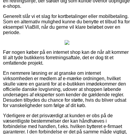
en retningslinje, der støtter dig som kunde overfor uoprigtige
e-shops.
Generelt slår vi et slag for kortbetalinger eller mobilbetaling.
Som en alternativ mulighed kunne du benytte et tilbud fra for
eksempel ViaBill, når du gerne vil klare beløbet over en
periode.
Før nogen køber på en internet shop kan de når alt kommer
til alt tyde butikkens forretningsaftale, det er dog tit et
omfattende projekt.
En nemmere løsning er at granske om internet
virksomheden er medlem af e-mærke ordningen, hvilket
skulle være en garanti for at e-butikken imødekommer den
officielle danske lovgivning, udover at shoppen løbende
undersøges af eksperter som kender de gældende regler.
Desuden tilbydes du chance for støtte, hvis du bliver udsat
for vanskeligheder som følge af dit køb.
Yderligere er det prisværdigt at kunden er obs på de
væsentligste bestemmelser der kan håndhæves i
forbindelse med handlen, f.eks. hvilken bytteret e-firmaet
garanterer. I den forbindelse er det på samme måde vigtigt,