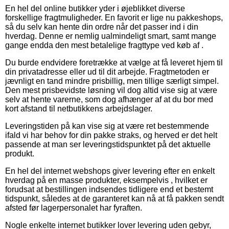
En hel del online butikker yder i øjeblikket diverse
forskellige fragtmuligheder. En favorit er lige nu pakkeshops,
så du selv kan hente din ordre når det passer ind i din
hverdag. Denne er nemlig ualmindeligt smart, samt mange
gange endda den mest betalelige fragttype ved køb af .
Du burde endvidere foretrække at vælge at få leveret hjem til
din privatadresse eller ud til dit arbejde. Fragtmetoden er
jævnligt en tand mindre prisbillig, men tillige særligt simpel.
Den mest prisbevidste løsning vil dog altid vise sig at være
selv at hente varerne, som dog afhænger af at du bor med
kort afstand til netbutikkens arbejdslager.
Leveringstiden på kan vise sig at være ret bestemmende
ifald vi har behov for din pakke straks, og herved er det helt
passende at man ser leveringstidspunktet på det aktuelle
produkt.
En hel del internet webshops giver levering efter en enkelt
hverdag på en masse produkter, eksempelvis , hvilket er
forudsat at bestillingen indsendes tidligere end et bestemt
tidspunkt, således at de garanteret kan nå at få pakken sendt
afsted før lagerpersonalet har fyraften.
Nogle enkelte internet butikker lover levering uden gebyr,