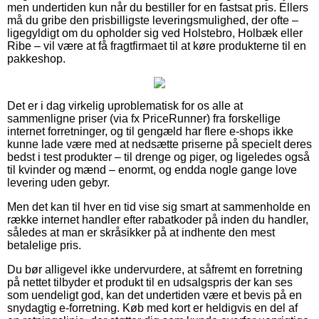
men undertiden kun når du bestiller for en fastsat pris. Ellers
må du gribe den prisbilligste leveringsmulighed, der ofte –
ligegyldigt om du opholder sig ved Holstebro, Holbæk eller
Ribe – vil være at få fragtfirmaet til at køre produkterne til en
pakkeshop.
Det er i dag virkelig uproblematisk for os alle at
sammenligne priser (via fx PriceRunner) fra forskellige
internet forretninger, og til gengæld har flere e-shops ikke
kunne lade være med at nedsætte priserne på specielt deres
bedst i test produkter – til drenge og piger, og ligeledes også
til kvinder og mænd – enormt, og endda nogle gange love
levering uden gebyr.
Men det kan til hver en tid vise sig smart at sammenholde en
række internet handler efter rabatkoder på inden du handler,
således at man er skråsikker på at indhente den mest
betalelige pris.
Du bør alligevel ikke undervurdere, at såfremt en forretning
på nettet tilbyder et produkt til en udsalgspris der kan ses
som uendeligt god, kan det undertiden være et bevis på en
snydagtig e-forretning. Køb med kort er heldigvis en del af