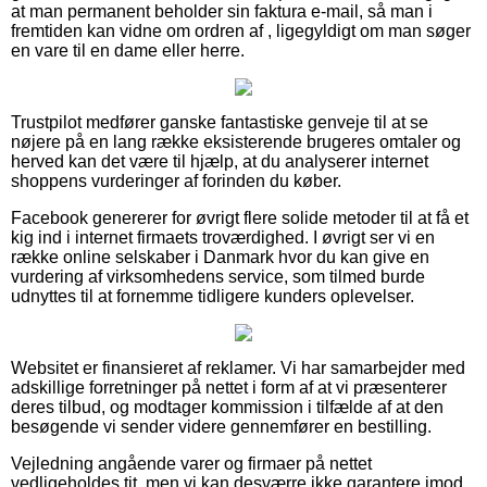
at man permanent beholder sin faktura e-mail, så man i
fremtiden kan vidne om ordren af , ligegyldigt om man søger
en vare til en dame eller herre.
Trustpilot medfører ganske fantastiske genveje til at se
nøjere på en lang række eksisterende brugeres omtaler og
herved kan det være til hjælp, at du analyserer internet
shoppens vurderinger af forinden du køber.
Facebook genererer for øvrigt flere solide metoder til at få et
kig ind i internet firmaets troværdighed. I øvrigt ser vi en
række online selskaber i Danmark hvor du kan give en
vurdering af virksomhedens service, som tilmed burde
udnyttes til at fornemme tidligere kunders oplevelser.
Websitet er finansieret af reklamer. Vi har samarbejder med
adskillige forretninger på nettet i form af at vi præsenterer
deres tilbud, og modtager kommission i tilfælde af at den
besøgende vi sender videre gennemfører en bestilling.
Vejledning angående varer og firmaer på nettet
vedligeholdes tit, men vi kan desværre ikke garantere imod