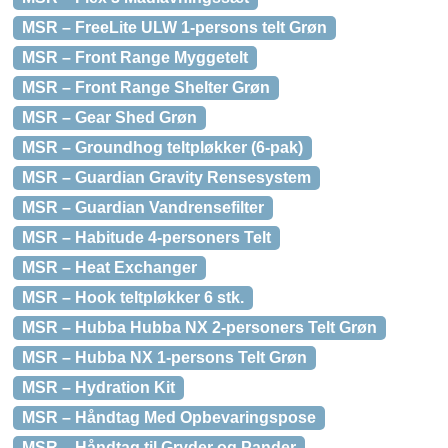
MSR – FreeLite ULW 1-persons telt Grøn
MSR – Front Range Myggetelt
MSR – Front Range Shelter Grøn
MSR – Gear Shed Grøn
MSR – Groundhog teltpløkker (6-pak)
MSR – Guardian Gravity Rensesystem
MSR – Guardian Vandrensefilter
MSR – Habitude 4-personers Telt
MSR – Heat Exchanger
MSR – Hook teltpløkker 6 stk.
MSR – Hubba Hubba NX 2-personers Telt Grøn
MSR – Hubba NX 1-persons Telt Grøn
MSR – Hydration Kit
MSR – Håndtag Med Opbevaringspose
MSR – Håndtag til Gryder og Pander