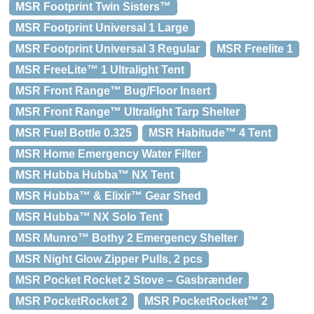
MSR Footprint Twin Sisters™
MSR Footprint Universal 1 Large
MSR Footprint Universal 3 Regular
MSR Freelite 1
MSR FreeLite™ 1 Ultralight Tent
MSR Front Range™ Bug/Floor Insert
MSR Front Range™ Ultralight Tarp Shelter
MSR Fuel Bottle 0.325
MSR Habitude™ 4 Tent
MSR Home Emergency Water Filter
MSR Hubba Hubba™ NX Tent
MSR Hubba™ & Elixir™ Gear Shed
MSR Hubba™ NX Solo Tent
MSR Munro™ Bothy 2 Emergency Shelter
MSR Night Glow Zipper Pulls, 2 pcs
MSR Pocket Rocket 2 Stove – Gasbrænder
MSR PocketRocket 2
MSR PocketRocket™ 2