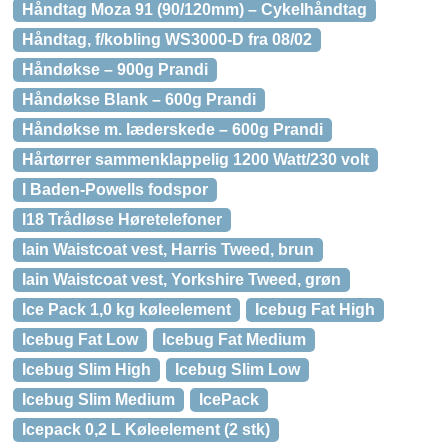
Håndtag Moza 91 (90/120mm) – Cykelhåndtag
Håndtag, f/kobling WS3000-D fra 08/02
Håndøkse – 900g Prandi
Håndøkse Blank – 600g Prandi
Håndøkse m. læderskede – 600g Prandi
Hårtørrer sammenklappelig 1200 Watt/230 volt
I Baden-Powells fodspor
I18 Trådløse Høretelefoner
Iain Waistcoat vest, Harris Tweed, brun
Iain Waistcoat vest, Yorkshire Tweed, grøn
Ice Pack 1,0 kg køleelement
Icebug Fat High
Icebug Fat Low
Icebug Fat Medium
Icebug Slim High
Icebug Slim Low
Icebug Slim Medium
IcePack
Icepack 0,2 L Køleelement (2 stk)