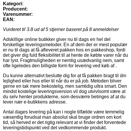
Kategori:
Producent:
Varenummer:
EAN:
Vurderet til
3.8
ud af 5 stjerner baseret på
8
anmeldelser
Adskillige online butikker giver nu til dags en hel del
forskellige leveringsmetoder. En af dem der er mest populær
er nu til dags at få afleveret pakken hos en pakkeshop, fordi
det giver dig fuld fleksibilitet til at hente de købte varer når du
har lyst. Fragtmuligheden er nemlig usædvanlig nem, samt
ofte ligeledes den billigste form for levering ved køb af .
Du kunne alternativt beslutte dig for at få pakken bragt til din
lejlighed eller hus eller til når du er på job. Metoden bliver
gerne en tak mere bekostelig, men samtidig ultra smart. Den
mindst kostelige leveringsversion vil dog utvivlsomt være at
du selv henter produkterne, som desværre betinges af at du
lever nær e-butikkens adresse.
Antal dages levering på kan i nogle tilfælde være temmelig
væsentlig forudsat man absolut skal bruge ordren om kort
tid, så herved er det rigtig relevant at vi finder det forventede
leveringstidspunkt ved det vedkommende produkt.