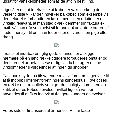
udsat for vanskeligheder som følge af din bestilling.
Ligeså er det at foretrække at køber er vaks omkring de
væsentligste vilkår der indvirker på købet, som eksempelvis
den returret e-forhandleren kører med. I den relation er det
virkelig relevant, at man stadigvæk gemmer sin faktura e-
mail, så man når som helst vil kunne dokumentere ordren af
, uden hensyn til om man leder efter en vare til en pige eller
dreng.
Trustpilot indebærer rigtig gode chancer for at kigge
nærmere på en lang række tidligere forbrugeres omtaler og
derfor er det anbefalelsesværdigt, at du betragter online
virksomhedens vurderinger af inden du shopper.
Facebook byder på tilsvarende relativt fornemme genveje til
at få indblik i internet forretningens kundefokus. I øvrigt ses
en række online outlets som gør det muligt at formulere en
kritik af deres købsoplevelse, hvilket lige så vel bør
anvendes til at få et indtryk af tidligere kunders oplevelser.
Vores side er finansieret af annoncer. Vi har faste