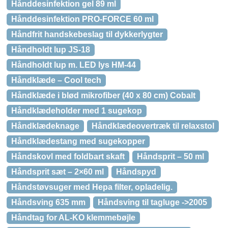
Hånddesinfektion gel 89 ml
Hånddesinfektion PRO-FORCE 60 ml
Håndfrit handskebeslag til dykkerlygter
Håndholdt lup JS-18
Håndholdt lup m. LED lys HM-44
Håndklæde – Cool tech
Håndklæde i blød mikrofiber (40 x 80 cm) Cobalt
Håndklædeholder med 1 sugekop
Håndklædeknage
Håndklædeovertræk til relaxstol
Håndklædestang med sugekopper
Håndskovl med foldbart skaft
Håndsprit – 50 ml
Håndsprit sæt – 2×60 ml
Håndspyd
Håndstøvsuger med Hepa filter, opladelig.
Håndsving 635 mm
Håndsving til tagluge ->2005
Håndtag for AL-KO klemmebøjle