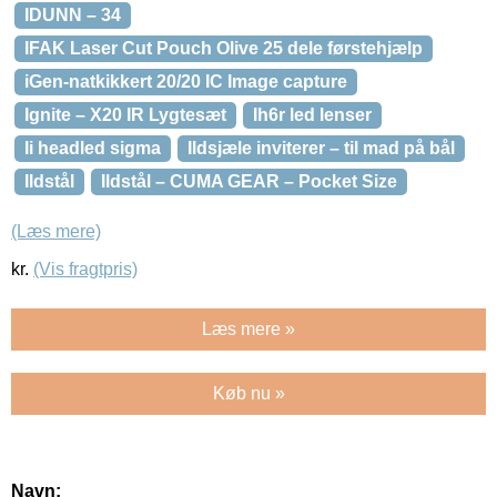
IDUNN – 34
IFAK Laser Cut Pouch Olive 25 dele førstehjælp
iGen-natkikkert 20/20 IC Image capture
Ignite – X20 IR Lygtesæt
Ih6r led lenser
Ii headled sigma
Ildsjæle inviterer – til mad på bål
Ildstål
Ildstål – CUMA GEAR – Pocket Size
(Læs mere)
kr.
(Vis fragtpris)
Læs mere »
Køb nu »
Navn: