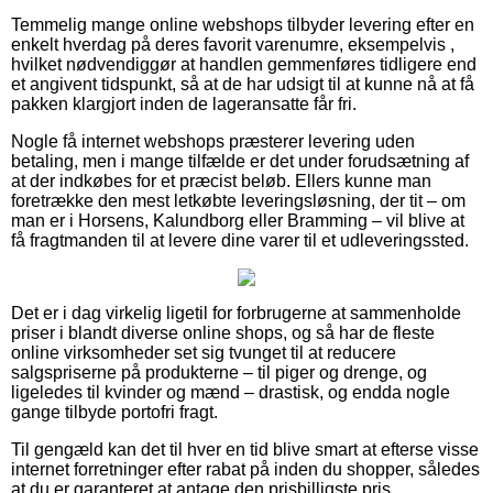
Temmelig mange online webshops tilbyder levering efter en
enkelt hverdag på deres favorit varenumre, eksempelvis ,
hvilket nødvendiggør at handlen gemmenføres tidligere end
et angivent tidspunkt, så at de har udsigt til at kunne nå at få
pakken klargjort inden de lageransatte får fri.
Nogle få internet webshops præsterer levering uden
betaling, men i mange tilfælde er det under forudsætning af
at der indkøbes for et præcist beløb. Ellers kunne man
foretrække den mest letkøbte leveringsløsning, der tit – om
man er i Horsens, Kalundborg eller Bramming – vil blive at
få fragtmanden til at levere dine varer til et udleveringssted.
Det er i dag virkelig ligetil for forbrugerne at sammenholde
priser i blandt diverse online shops, og så har de fleste
online virksomheder set sig tvunget til at reducere
salgspriserne på produkterne – til piger og drenge, og
ligeledes til kvinder og mænd – drastisk, og endda nogle
gange tilbyde portofri fragt.
Til gengæld kan det til hver en tid blive smart at efterse visse
internet forretninger efter rabat på inden du shopper, således
at du er garanteret at antage den prisbilligste pris.