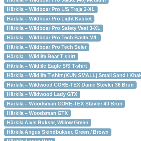
Härkila – Wildboar Pro L/S Trøje 3-XL
Härkila – Wildboar Pro Light Kasket
Härkila – Wildboar Pro Safety Vest 3-XL
Härkila – Wildboar Pro Tech Bælte M/L
Härkila – Wildboar Pro Tech Seler
Härkila – Wildlife Bear T-shirt
Härkila – Wildlife Eagle S/S T-shirt
Härkila – Wildlife T-shirt (KUN SMALL) Small Sand / Khak
Härkila – Wildwood GORE-TEX Dame Støvler 36 Brun
Härkila – Wildwood Lady GTX
Härkila – Woodsman GORE-TEX Støvler 40 Brun
Härkila – Woodsman GTX
Härkila Alvis Bukser, Willow Green
Härkila Angus Skindbukser, Green / Brown