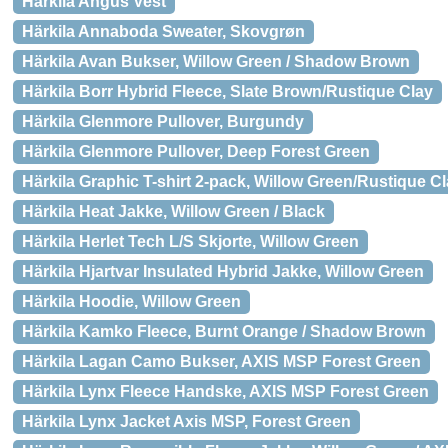
Härkila Angus Vest
Härkila Annaboda Sweater, Skovgrøn
Härkila Avan Bukser, Willow Green / Shadow Brown
Härkila Borr Hybrid Fleece, Slate Brown/Rustique Clay
Härkila Glenmore Pullover, Burgundy
Härkila Glenmore Pullover, Deep Forest Green
Härkila Graphic T-shirt 2-pack, Willow Green/Rustique C
Härkila Heat Jakke, Willow Green / Black
Härkila Herlet Tech L/S Skjorte, Willow Green
Härkila Hjartvar Insulated Hybrid Jakke, Willow Green
Härkila Hoodie, Willow Green
Härkila Kamko Fleece, Burnt Orange / Shadow Brown
Härkila Lagan Camo Bukser, AXIS MSP Forest Green
Härkila Lynx Fleece Handske, AXIS MSP Forest Green
Härkila Lynx Jacket Axis MSP, Forest Green