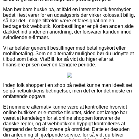
Man bør bare huske på, at ifald en internet butik frembyder
bedst i test varer for en udsalgspris der virker kolossalt billig,
så bør det i nogle tilfælde være et faresignal om en
bedragerisk webbutik. Kortbestillinger er på den anden side
dækket ind under en anordning, der forsvarer kunden imod
svindlende e-firmaer.
Vi anbefaler generelt bestillinger med betalingskort eller
mobilbetaling. Som en alternativ mulighed bør du udnytte et
tilbud som f.eks. ViaBill, for så vidt du higer efter at
finansiere prisen over en længere periode.
Inden folk shopper i en shop på nettet kunne man ideelt set
se på netbutikkens betingelser, men det er for det meste en
omfattende opgave.
Et nemmere alternativ kunne være at kontrollere hvorvidt
online butikken er e-mærke tilsluttet, siden det længe har
været et kendetegn for at online shoppen forsvarer de
danske regler, og at webbutikken hyppigt kontrolleres af
fagmænd der forstår lovene på området. Dette er desuden
din anledning til hjælpende service, for så vidt du bliver