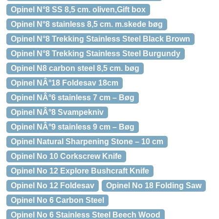
Opinel N°8 SS 8,5 cm. oliven,Gift box
Opinel N°8 stainless 8,5 cm. m.skede bøg
Opinel N°8 Trekking Stainless Steel Black Brown
Opinel N°8 Trekking Stainless Steel Burgundy
Opinel N8 carbon steel 8,5 cm. bøg
Opinel NÂ°18 Foldesav 18cm
Opinel NÂ°6 stainless 7 cm – Bøg
Opinel NÂ°8 Svampekniv
Opinel NÂ°9 stainless 9 cm – Bøg
Opinel Natural Sharpening Stone – 10 cm
Opinel No 10 Corkscrew Knife
Opinel No 12 Explore Bushcraft Knife
Opinel No 12 Foldesav
Opinel No 18 Folding Saw
Opinel No 6 Carbon Steel
Opinel No 6 Stainless Steel Beech Wood