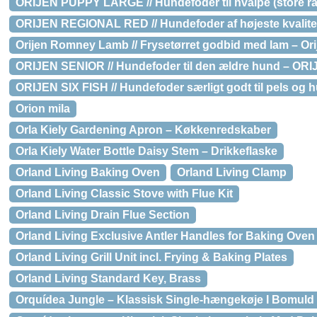
ORIJEN PUPPY LARGE // Hundefoder til hvalpe (store ra
ORIJEN REGIONAL RED // Hundefoder af højeste kvalite
Orijen Romney Lamb // Frysetørret godbid med lam – Or
ORIJEN SENIOR // Hundefoder til den ældre hund – ORI
ORIJEN SIX FISH // Hundefoder særligt godt til pels og h
Orion mila
Orla Kiely Gardening Apron – Køkkenredskaber
Orla Kiely Water Bottle Daisy Stem – Drikkeflaske
Orland Living Baking Oven
Orland Living Clamp
Orland Living Classic Stove with Flue Kit
Orland Living Drain Flue Section
Orland Living Exclusive Antler Handles for Baking Oven
Orland Living Grill Unit incl. Frying & Baking Plates
Orland Living Standard Key, Brass
Orquídea Jungle – Klassisk Single-hængekøje I Bomuld