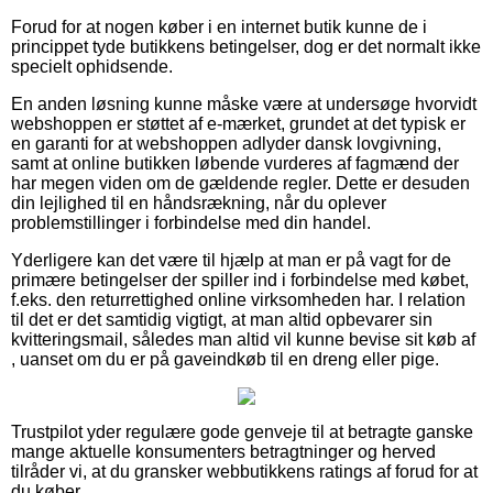
Forud for at nogen køber i en internet butik kunne de i
princippet tyde butikkens betingelser, dog er det normalt ikke
specielt ophidsende.
En anden løsning kunne måske være at undersøge hvorvidt
webshoppen er støttet af e-mærket, grundet at det typisk er
en garanti for at webshoppen adlyder dansk lovgivning,
samt at online butikken løbende vurderes af fagmænd der
har megen viden om de gældende regler. Dette er desuden
din lejlighed til en håndsrækning, når du oplever
problemstillinger i forbindelse med din handel.
Yderligere kan det være til hjælp at man er på vagt for de
primære betingelser der spiller ind i forbindelse med købet,
f.eks. den returrettighed online virksomheden har. I relation
til det er det samtidig vigtigt, at man altid opbevarer sin
kvitteringsmail, således man altid vil kunne bevise sit køb af
, uanset om du er på gaveindkøb til en dreng eller pige.
Trustpilot yder regulære gode genveje til at betragte ganske
mange aktuelle konsumenters betragtninger og herved
tilråder vi, at du gransker webbutikkens ratings af forud for at
du køber.