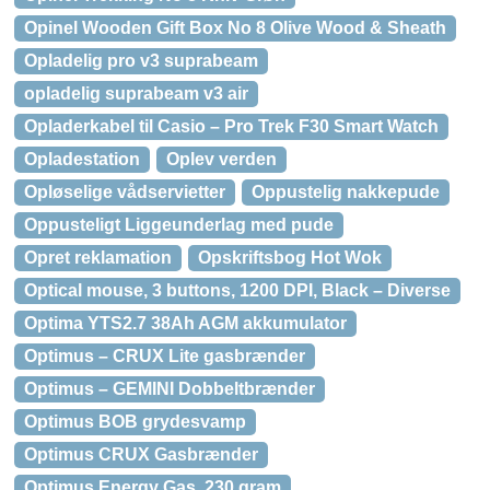
Opinel Wooden Gift Box No 8 Olive Wood & Sheath
Opladelig pro v3 suprabeam
opladelig suprabeam v3 air
Opladerkabel til Casio – Pro Trek F30 Smart Watch
Opladestation
Oplev verden
Opløselige vådservietter
Oppustelig nakkepude
Oppusteligt Liggeunderlag med pude
Opret reklamation
Opskriftsbog Hot Wok
Optical mouse, 3 buttons, 1200 DPI, Black – Diverse
Optima YTS2.7 38Ah AGM akkumulator
Optimus – CRUX Lite gasbrænder
Optimus – GEMINI Dobbeltbrænder
Optimus BOB grydesvamp
Optimus CRUX Gasbrænder
Optimus Energy Gas, 230 gram