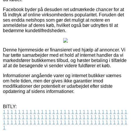
Facebook byder på desuden ret udmærkede chancer for at
få indtryk af online virksomhedens popularitet. Foruden det
ses endda netshops som gør det muligt at notere en
anmeldelse af deres køb, hvilket også bør udnyttes til at
bedømme kundetilfredsheden.
Denne hjemmeside er finansieret ved hjælp af annoncer. Vi
har tætte samarbejder med et hold af internet handler da vi
markedsfører butikkernes tilbud, og høster betaling i tilfælde
af at de besøgende vi sender videre fuldfører et køb.
Informationer angående varer og internet butikker værnes
om hele tiden, men der gives ikke garantier imod
modifikationer der potentielt er udarbejdet efter sidste
opdatering af sidens informationer.
BITLY:
1
1
1
1
1
1
1
1
1
1
1
1
1
1
1
1
1
1
1
1
1
1
1
1
1
1
1
1
1
1
1
1
1
1
1
1
1
1
1
1
1
1
1
1
1
1
1
1
1
1
1
1
1
1
1
1
1
1
1
1
1
1
1
1
1
1
1
1
1
1
1
1
1
1
1
1
1
1
1
1
1
1
1
1
1
1
1
1
1
1
1
1
1
1
1
1
1
1
1
1