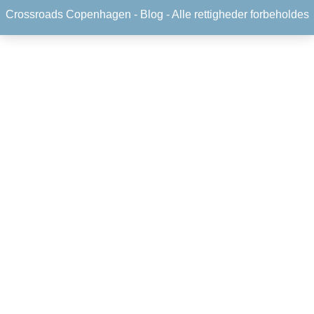
Crossroads Copenhagen -
Blog
- Alle rettigheder forbeholdes