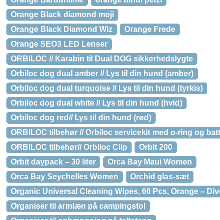
Orange Black diamond moji
Orange Black Diamond Wiz
Orange Frede
Orange SEO3 LED Lenser
ORBILOC // Karabin til Dual DOG sikkerhedslygte
Orbiloc dog dual amber // Lys til din hund (amber)
Orbiloc dog dual turquoise // Lys til din hund (tyrkis)
Orbiloc dog dual white // Lys til din hund (hvid)
Orbiloc dog red// Lys til din hund (rød)
ORBILOC tilbehør // Orbiloc servicekit med o-ring og batt
ORBILOC tilbehør// Orbiloc Clip
Orbit 200
Orbit daypack – 30 liter
Orca Bay Maui Women
Orca Bay Seychelles Women
Orchid glas-sæt
Organic Universal Cleaning Wipes, 60 Pcs, Orange – Div
Organiser til armlæn på campingstol