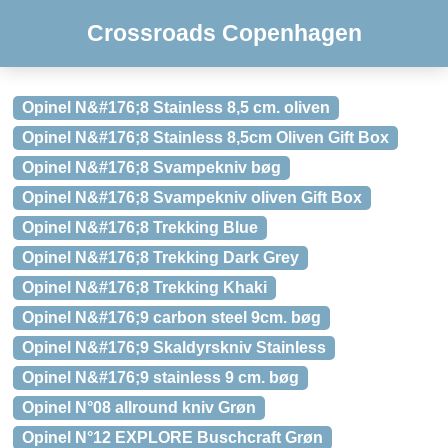
Crossroads Copenhagen
Opinel N&#176;8 Stainless 8,5 cm. oliven
Opinel N&#176;8 Stainless 8,5cm Oliven Gift Box
Opinel N&#176;8 Svampekniv bøg
Opinel N&#176;8 Svampekniv oliven Gift Box
Opinel N&#176;8 Trekking Blue
Opinel N&#176;8 Trekking Dark Grey
Opinel N&#176;8 Trekking Khaki
Opinel N&#176;9 carbon steel 9cm. bøg
Opinel N&#176;9 Skaldyrskniv Stainless
Opinel N&#176;9 stainless 9 cm. bøg
Opinel N°08 allround kniv Grøn
Opinel N°12 EXPLORE Buschcraft Grøn