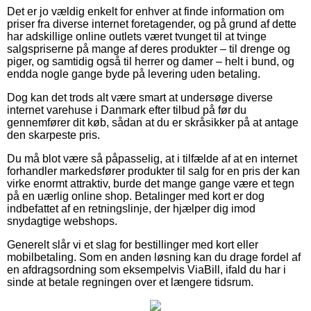
Det er jo vældig enkelt for enhver at finde information om
priser fra diverse internet foretagender, og på grund af dette
har adskillige online outlets været tvunget til at tvinge
salgspriserne på mange af deres produkter – til drenge og
piger, og samtidig også til herrer og damer – helt i bund, og
endda nogle gange byde på levering uden betaling.
Dog kan det trods alt være smart at undersøge diverse
internet varehuse i Danmark efter tilbud på før du
gennemfører dit køb, sådan at du er skråsikker på at antage
den skarpeste pris.
Du må blot være så påpasselig, at i tilfælde af at en internet
forhandler markedsfører produkter til salg for en pris der kan
virke enormt attraktiv, burde det mange gange være et tegn
på en uærlig online shop. Betalinger med kort er dog
indbefattet af en retningslinje, der hjælper dig imod
snydagtige webshops.
Generelt slår vi et slag for bestillinger med kort eller
mobilbetaling. Som en anden løsning kan du drage fordel af
en afdragsordning som eksempelvis ViaBill, ifald du har i
sinde at betale regningen over et længere tidsrum.