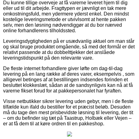
Du kunne tillige overveje at få varerne leveret hjem til dig
eller ud til dit arbejde. Fragttypen er jævnligt en tak mere
omkostningsfuld, men ydermere yderst enkel. Den mindst
kostelige leveringsmetode er utvivlsomt at hente pakken
selv, men den løsning nødvendiggør at du bor nærved
online forhandlerens tilholdssted.
Leveringsdygtigheden på er usædvanlig aktuel om man står
og skal bruge produktet omgående, så med det formål er det
relativt passende at du dobbelttjekker det anslåede
leveringstidspunkt på den relevante vare.
De fleste internet forhandlere giver løfte om dag-til-dag
levering på en lang række af deres varer, eksempelvis , som
alligevel betinges af at bestillingen indsendes forinden et
besluttet klokkeslæt, sådan at de sandsynligvis kan nå at få
varerne fikset forud for at pakkepersonalet har fyraften.
Visse netbutikker sikrer levering uden gebyr, men i de fleste
tilfælde kun ifald du bestiller for et præcist beløb. Desuden
må du tage den mest prisbevidste løsning til levering, der tit
– om du befinder sig tæt på Taastrup, Holbæk eller Vejen –
er at få dem til at køre ordren til en pakkeshop.